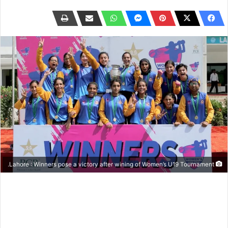
Lahore : Winners pose a victory after wining of Women’s U19 Tournament.