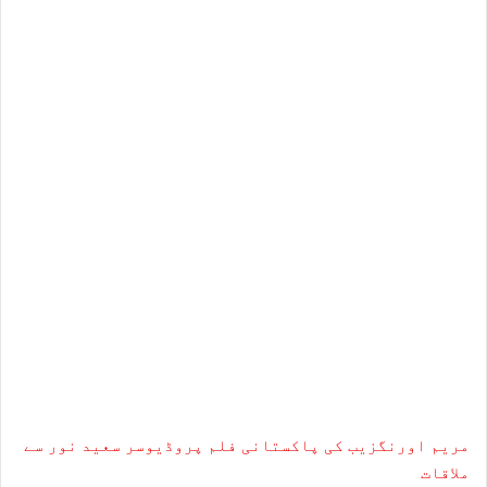
مریم اورنگزیب کی پاکستانی فلم پروڈیوسر سعید نور سے
ملاقات