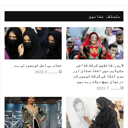
متعلقہ مضامین
لاہور: شائقین کرکٹ قذافی
حجاب ہی اصل خوبصورتی ہے۔
سٹیڈیم میں افغانستان اور
ستمبر 5, 2023
سری لنکا کی کرکٹ ٹیموں کے
درمیان بیچ دیکھ رہے ہیں
ستمبر 7, 2023