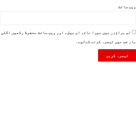
ویب‌ سائٹ
اس براؤزر میں میرا نام، ای میل، اور ویب سائٹ محفوظ رکھیں اگلی
بار جب میں تبصرہ کرنے کےلیے۔