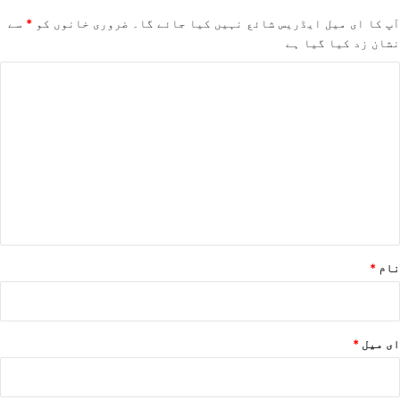
آپ کا ای میل ایڈریس شائع نہیں کیا جائے گا۔
ضروری خانوں کو
*
سے
نشان زد کیا گیا ہے
ت
ب
ص
ر
ہ
*
نام
*
ای میل
*