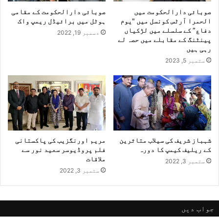
صوبائی دارالحکومت میں
صوبائی دارالحکومت کے مقامی
الحمرا آرٹس کونسل میں "یوم
ہوٹل میں برائیڈل ریمپ واک
دفاع” کے سلسلے میں لڑکیاں
دسمبر 19, 2022
پینٹنگ کے مقابلے میں حصہ لے
رہی ہیں
ستمبر 5, 2023
شہباز شریف کی سیلاب متاثرین
مریم اورنگزیب کی پاکستانی
کے ریلیف کیمپ کا دورہ
فلم پروڈیوسر سعید نور سے
ملاقات
ستمبر 3, 2022
ستمبر 3, 2022
جواب دیں