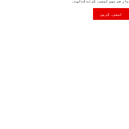
بار جب میں تبصرہ کرنے کےلیے۔