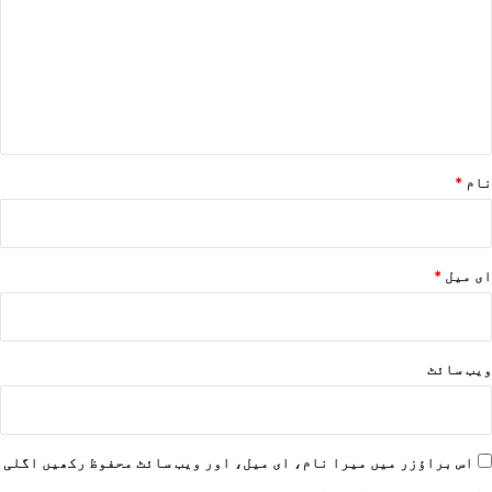
ص
ر
ہ
*
نام
*
ای میل
*
ویب‌ سائٹ
اس براؤزر میں میرا نام، ای میل، اور ویب سائٹ محفوظ رکھیں اگلی