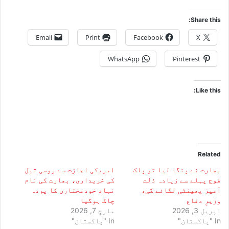
Share this:
Email
Print
Facebook
X
WhatsApp
Pinterest
Like this:
Related
بھارت نے پنگا لیا تو پاک
امریکی اجازت سے روسی تیل
فوج پہلے سے زیادہ ذلت
کی خریداری، بھارت کی نام
آمیز پھینٹی لگائے گی،
نہاد خودمختاری کا پردہ
وزیرِ دفاع
چاک ہوگیا
اپریل 3, 2026
مارچ 7, 2026
In "پاکستان"
In "پاکستان"