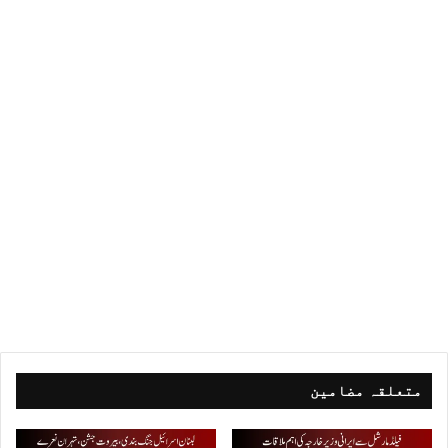
متعلقہ مضامین