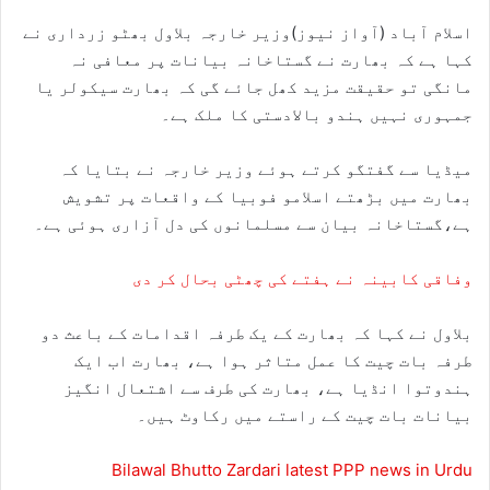
اسلام آباد (آواز نیوز)وزیر خارجہ بلاول بھٹو زرداری نے
کہا ہے کہ بھارت نے گستاخانہ بیانات پر معافی نہ
مانگی تو حقیقت مزید کھل جائے گی کہ بھارت سیکولر یا
جمہوری نہیں ہندو بالادستی کا ملک ہے۔
میڈیا سے گفتگو کرتے ہوئے وزیر خارجہ نے بتایا کہ
بھارت میں بڑھتے اسلامو فوبیا کے واقعات پر تشویش
ہے،گستاخانہ بیان سے مسلمانوں کی دل آزاری ہوئی ہے۔
وفاقی کابینہ نے ہفتے کی چھٹی بحال کر دی
بلاول نے کہا کہ بھارت کے یک طرفہ اقدامات کے باعث دو
طرفہ بات چیت کا عمل متاثر ہوا ہے، بھارت اب ایک
ہندوتوا انڈیا ہے، بھارت کی طرف سے اشتعال انگیز
بیانات بات چیت کے راستے میں رکاوٹ ہیں۔
Bilawal Bhutto Zardari latest PPP news in Urdu