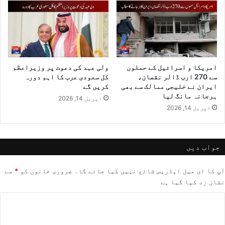
امریکا و اسرائیل کے حملوں
ولی عہد کی دعوت پر وزیراعظم
سے 270 ارب ڈالر نقصان،
کل سعودی عرب کا اہم دورہ
ایران نے خلیجی ممالک سے بھی
کریں گے
ہرجانہ مانگ لیا
اپریل 14, 2026
اپریل 14, 2026
جواب دیں
آپ کا ای میل ایڈریس شائع نہیں کیا جائے گا۔
ضروری خانوں کو
*
سے
نشان زد کیا گیا ہے
ت
ب