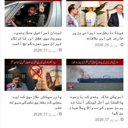
فیلڈ مارشل سے ایرانی وزیر
لبنان اسرائیل جنگ بندی،
خارجہ کی اہم ملاقات
بیروت میں جشن اور فائرنگ،
تہران میں نعرے گونج اٹھے
اپریل 25, 2026
اپریل 17, 2026
امریکی ناکہ بندی کے باوجود
پاور سیکٹر ملازمین کے لیے
پاکستانی آئل ٹینکر آبنائے
بجلی کے مفت یونٹس کی سہولت
ہرمز عبور کرنے والا پہلا جہاز
ختم
بن گیا
اپریل 17, 2026
اپریل 17, 2026