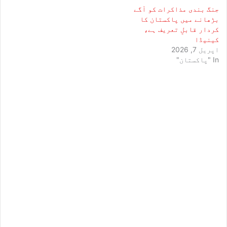
جنگ بندی مذاکرات کو آگے
بڑھانے میں پاکستان کا
کردار قابلِ تعریف ہے،
کینیڈا
اپریل 7, 2026
In "پاکستان"