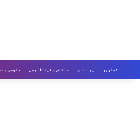
تصاویر
یو اے ای
سائنس و ٹیکنالوجی
دلچسپ و عج