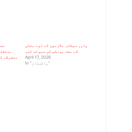
پاور سیکٹر ملازمین کے لیے بجلی
عمر
کے مفت یونٹس کی سہولت ختم
منتقلی
April 17, 2026
محفوظ، کچ
In "پاکستان"