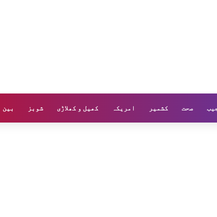
یب
صحت
کشمیر
امریکہ
کھیل و کھلاڑی
شوبز
بین ا