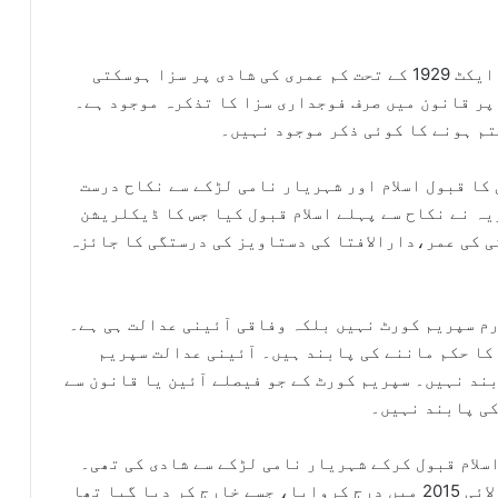
عدالت نے اپنے فیصلے میں کہا کہ چائلڈ میرج ایکٹ 1929 کے تحت کم عمری کی شادی پر سزا ہوسکتی
پر قانون میں صرف فوجداری سزا کا تذکرہ موجود ہے۔
کا قبول اسلام اور شہریار نامی لڑکے سے نکاح درست
ہ نے نکاح سے پہلے اسلام قبول کیا جس کا ڈیکلریشن
ی کی عمر،دارالافتا کی دستاویز کی درستگی کا جائزہ
م سپریم کورٹ نہیں بلکہ وفاقی آئینی عدالت ہی ہے۔
کا حکم ماننے کی پابند ہیں۔ آئینی عدالت سپریم
ند نہیں۔ سپریم کورٹ کے جو فیصلے آئین یا قانون سے
کی پابند نہیں۔
اسلام قبول کرکے شہریار نامی لڑکے سے شادی کی تھی۔
بعد ازاں ماریہ کے والد نے اغوا کا مقدمہ جولائی 2015 میں درج کروایا، جسے خارج کر دیا گیا تھا