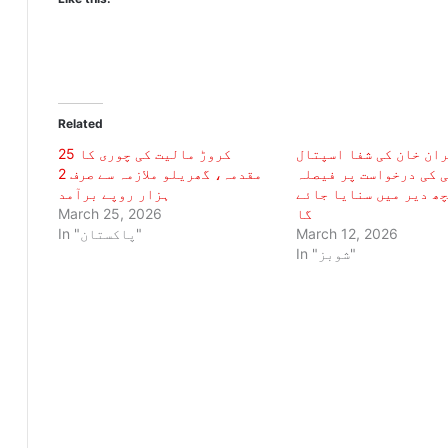
Related
ان خان کی شفا اسپتال
25 کروڑ مالیت کی چوری کا
 کی درخواست پر فیصلہ
مقدمہ، گھریلو ملازمہ سے صرف 2
ھ دیر میں سنایا جائے
ہزار روپے برآمد
گا
March 25, 2026
March 12, 2026
In "پاکستان"
In "شوبز"