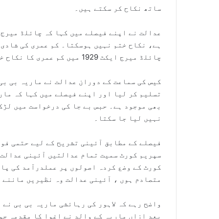
ساتھ نکاح کر سکتے ہیں۔
ہے، نکاح ختم نہیں ہوسکتا۔ کم عمری کی شادی 
چائلڈ میرج ایکٹ 1929 میں کم عمری کا نکاح ختم ہونے کا کوئی ذکر موجود نہیں۔
کیس کی سماعت کے دوران عدالت نے ماریہ بی بی 
تسلیم کر لیا اور اپنے فیصلے میں کہا کہ ماری
بھی موجود ہے۔ حبس بے جا کی درخواست میں لڑک
نہیں لیا جا سکتا۔
فیصلے کے مطابق آئینی تشریح کے لیے حتمی فور
سپریم کورٹ سمیت تمام عدالتیں آئینی عدالت 
کورٹ کے وضع کردہ اصولوں پر عملدرآمد کی پاب
متصادم ہوں ، آئینی عدالت وہ نظیریں ماننے 
واضح رہے کہ لاہور کی رہائشی ماریہ بی بی نے 