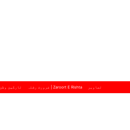
تصاویر
ضرورت رشتہ | Zaroort E Rishta
تارکین وطن