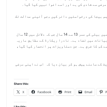
مرضی سے شادی کی ہے اور اسے اغوا نہیں کیا گیا۔
بس بیجا کی درخواستیں دائر کیں ،جو آئینی عدالت تک
عدالت کے مطابق لڑکی نے والد نے ایف آئی آر میں بیٹی کی عمر 13 سے 14 سال جب کہ دلائل میں 12 سال
 بیانات میں تضاد ہے۔ نادرا ریکارڈ کے مطابق ماریہ
 اس کی چھوٹی بہن کی عمر میں 8 ماہ سے کم کا فرق ہے۔ جن دستاویزات پر انحصار کیا گیا،
ٹ کے سامنے پیش ہو کر بیان دیا کہ اس نے اپنی مرضی
Share this:
X
Facebook
Print
Email
P
Like this: