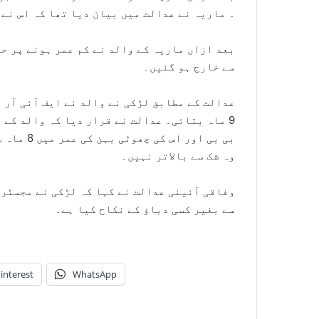
۔ ماریہ نے عدالت میں بیان دیا تھا کہ اس نے 
بعد ازاں ماریہ کے والد نے کم عمر ہونے پر ح
سے خارج ہو گئیں۔
9 ماہ بتائی۔ عدالت نے قرار دیا کہ والد کے
بی بی اور
وہ شک سے بالاتر نہیں۔
وفاقی آئینی عدالت نے کہا کہ لڑکی نے مجسٹری
سے بغیر کسی دباؤ کے نکاح کیا ہے۔
interest
WhatsApp