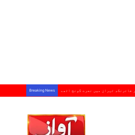
 فائرنگ، تہران میں نعرے گونج اٹھے
Breaking News