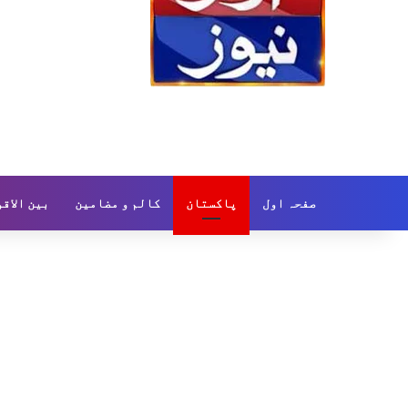
صفحہ اول
پاکستان
کالم و مضامین
بین الاق