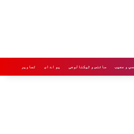
سپ و عجیب
سائنس و ٹیکنالوجی
یو اے ای
تصاویر