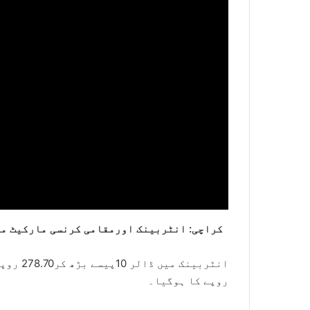
کراچی: انٹربینک اورمقامی کرنسی مارکیٹ می
روپے کا ہوگیا۔