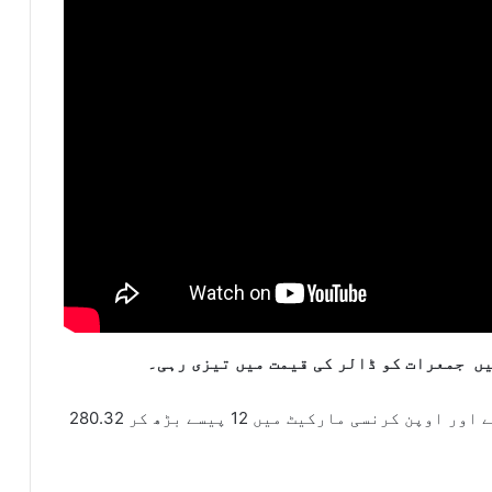
ں جمعرات کو ڈالر کی قیمت میں تیزی رہی۔
انٹربینک میں ڈالر 10پیسے بڑھ کر278.70 روپے اور اوپن کرنسی مارکیٹ میں 12 پیسے بڑھ کر 280.32