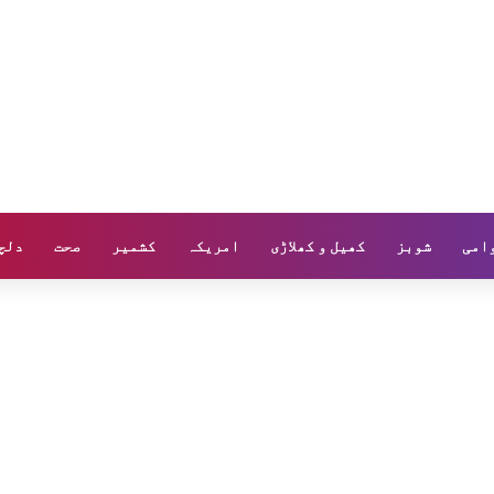
وامی
شوبز
کھیل و کھلاڑی
امریکہ
کشمیر
صحت
دلچ