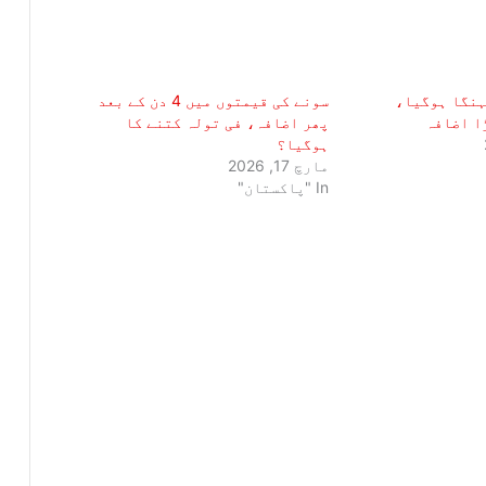
ہنگا ہوگیا،
سونے کی قیمتوں میں 4 دن کے بعد
ا اضافہ
پھر اضافہ، فی تولہ کتنے کا
ہوگیا؟
مارچ 17, 2026
In "پاکستان"