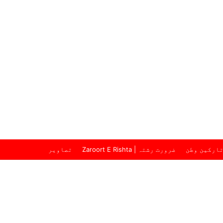
ارکین وطن
ضرورت رشتہ | Zaroort E Rishta
تصاویر