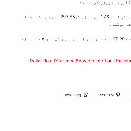
 کابینہ ڈویژن کو ہدایت
ایکسچینج کمپنیز ایسوسی ایشن کے مطابق یورو کی قیمت1.46روپے بڑھ کر297.55 روپے ہوگئی جبکہ
اسی طرح سعودی ریال کی قدر 21 پیسے کی تیزی سے 73.70 روپے اور یو اے ای درہم کی قدر 6 پیسے بڑھ
Dollar Rate Dfference Between Interbank.Pakista
WhatsApp
Pinterest