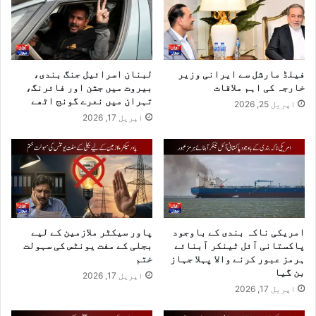
فیلڈ مارشل سے ایرانی وزیر
لبنان اسرائیل جنگ بندی،
خارجہ کی اہم ملاقات
بیروت میں جشن اور فائرنگ،
تہران میں نعرے گونج اٹھے
اپریل 25, 2026
اپریل 17, 2026
امریکی ناکہ بندی کے باوجود
پاور سیکٹر ملازمین کے لیے
پاکستانی آئل ٹینکر آبنائے
بجلی کے مفت یونٹس کی سہولت
ہرمز عبور کرنے والا پہلا جہاز
ختم
بن گیا
اپریل 17, 2026
اپریل 17, 2026