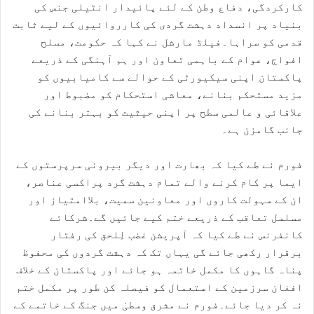
کارکردگی، دفاع وطن کے لئے پائیدار انٹیلی جنس کی
بنیاد پر انسداد دہشت گردی کی کارروائیوں کے لیے ثابت
قدمی کو سراہا۔فیلڈ مارشل نے کہا کہ حکومت، مسلح
افواج، عوام کے باہمی تعاون اور ہم آہنگی کے ذریعے
پاکستان اپنی سیکیورٹی کے حوالے سے کامیابیوں کو
مزید مستحکم بنانے، معاشی استحکام کو مضبوط اور
علاقائی و عالمی سطح پر اپنی حیثیت کو بہتر بنانے کی
جانب گامزن ہے۔
فورم نے طے کیا کہ بھارت اور دیگر بیرونی سرپرستوں کے
ایما پر کام کرنے والے تمام دہشت گرد پراکسی عناصر،
ان کے سہولت کاروں اور معاونین سمیت، بلاامتیاز اور
مسلسل تعاقب کے ذریعے ختم کیے جائیں گے۔شرکائے
کانفرنس نے طے کیا کہ آپریشن غضب لِلحق کی رفتار
برقرار رکھی جائے گی یہاں تک کہ دہشت گردوں کی محفوظ
پناہ گاہوں کا مکمل خاتمہ ہو جائے اور پاکستان کے خلاف
افغان سرزمین کے استعمال کو فیصلہ کن طور پر مکمل ختم
نہ کر دیا جائے۔فورم نے مشرق وسطیٰ میں جنگ کے خاتمے کے