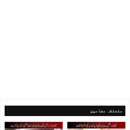
متعلقہ مضامین