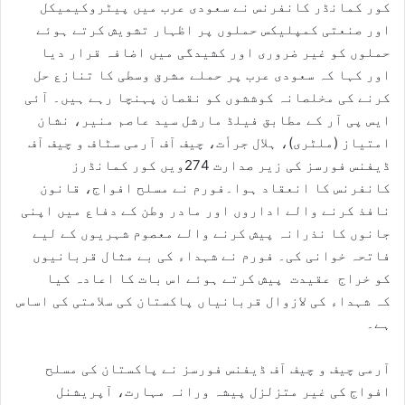
کور کمانڈر کانفرنس نے سعودی عرب میں پیٹروکیمیکل
اور صنعتی کمپلیکس حملوں پر اظہار تشویش کرتے ہوئے
حملوں کو غیر ضروری اور کشیدگی میں اضافہ قرار دیا
اور کہا کہ سعودی عرب پر حملے مشرق وسطی کا تنازع حل
کرنے کی مخلصانہ کوششوں کو نقصان پہنچا رہے ہیں۔ آئی
ایس پی آر کے مطابق فیلڈ مارشل سید عاصم منیر، نشان
امتیاز (ملٹری)، ہلال جرأت، چیف آف آرمی سٹاف و چیف آف
ڈیفنس فورسز کی زیر صدارت 274ویں کور کمانڈرز
کانفرنس کا انعقاد ہوا۔فورم نے مسلح افواج، قانون
نافذ کرنے والے اداروں اور مادر وطن کے دفاع میں اپنی
جانوں کا نذرانہ پیش کرنے والے معصوم شہریوں کے لیے
فاتحہ خوانی کی۔ فورم نے شہداء کی بے مثال قربانیوں
کو خراج عقیدت پیش کرتے ہوئے اس بات کا اعادہ کیا
کہ شہداء کی لازوال قربانیاں پاکستان کی سلامتی کی اساس
ہے۔
آرمی چیف و چیف آف ڈیفنس فورسز نے پاکستان کی مسلح
افواج کی غیر متزلزل پیشہ ورانہ مہارت، آپریشنل