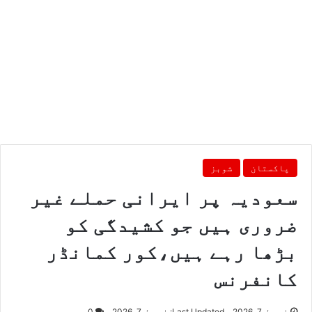
پاکستان
شوبز
سعودیہ پر ایرانی حملے غیر
ضروری ہیں جو کشیدگی کو
بڑھا رہے ہیں،کور کمانڈر
کانفرنس
اپریل 7, 2026
Last Updated: اپریل 7, 2026
0