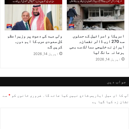
امریکا و اسرائیل کے حملوں
ولی عہد کی دعوت پر وزیراعظم
سے 270 ارب ڈالر نقصان،
کل سعودی عرب کا اہم دورہ
ایران نے خلیجی ممالک سے بھی
کریں گے
ہرجانہ مانگ لیا
اپریل 14, 2026
اپریل 14, 2026
جواب دیں
آپ کا ای میل ایڈریس شائع نہیں کیا جائے گا۔
ضروری خانوں کو
*
سے
نشان زد کیا گیا ہے
ت
ب