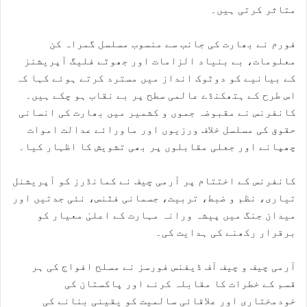
متاثر کرتی ہیں۔
فورم نے بھارت کی جانب سے منسوب مسلسل گمراہ کن
معلومات، بے بنیاد الزامات اور جھوٹے فلیگ آپریشنز
کے بیانیے کو دوٹوک انداز میں مسترد کرتے ہوئے کہا کہ
اس طرح کے ہتھکنڈے عالمی سطح پر بے نقاب ہو چکے ہیں۔
کانفرنس نے مقبوضہ جموں و کشمیر میں بھارت کی انسانی
حقوق کی مسلسل خلاف ورزیوں اور ماورائے عدالت اموات
چھپانے اور جعلی مقابلوں پر بھی تشویش کا اظہار کیا۔
کانفرنس کے اختتام پر آرمی چیف نے کمانڈرز کو آپریشنل
تیاری، نظم و ضبط، تربیت، جسمانی فٹنس، نئی جدتیں اور
میدان جنگ میں پیشہ ورانہ مہارت کے اعلیٰ معیار کو
برقرار رکھنے کی ہدایت کی۔
آرمی چیف و چیف آف ڈیفنس فورسز نے مسلح افواج کی ہر
قسم کے خطرات کا مقابلہ کرنے اور پاکستان کی
خودمختاری اور علاقائی سالمیت کو یقینی بنانے کی