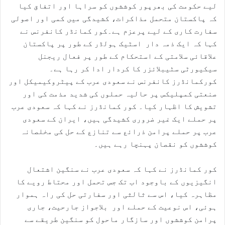
لیے حکومت کی بھرپور کوششوں کو سراہا اور اتفاق کیا
کہ پاکستان متحمل مذاکرات، کشیدگی میں کمی اور اصولی
سفارت کاری کے لیے پرعزم ہے۔کور کمانڈر کانفرنس نے
کہا کہ ایک ذمہ دار اسٹیک ہولڈر کے طور پر پاکستان
علاقائی سلامتی کے استحکام کے طور پر فعال ریجنل
سیکیورٹی سٹیبلائزر کا کردار ادا کر رہا ہے۔
کورکمانڈرز کانفرنس نے سعودی عرب کے پیٹروکیمیکل اور
صنعتی کمپلیکس پر حالیہ حملوں کی شدید مذمت کی اور
تشویش کا اظہار کیا۔ کور کمانڈرز نے کہا کہ سعودی عرب
پر حملے ایک غیر ضروری کشیدگی ہیں، ایران کے سعودی
عرب پر حملے پرامن ذرائع سے تنازع کے حل کی مخلصانہ
کوششوں کو نقصان پہنچا رہے ہیں۔
کور کمانڈرز نے کہا کہ سعودی عرب نے سنگین اشتعال
انگیزیوں کے باوجود اب تک جس تحمل اور محتاط رویے کا
مظاہرہ کیا، اس سے ثالثی اور سفارتی حل کی راہ ہموار
ہوئی، اس نوعیت کے حملے اور بلاجواز جارحیت، جاری
پرامن کوششوں اور سازگار ماحول کو سنگین طریقے سے