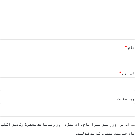
ص
ر
ہ
*
نام
*
ای میل
*
ویب‌ سائٹ
اس براؤزر میں میرا نام، ای میل، اور ویب سائٹ محفوظ رکھیں اگلی
بار جب میں تبصرہ کرنے کےلیے۔