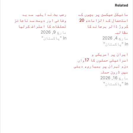
Related
مائیکل جیکسن پر بچوں کے
رجب بٹ نے اہلیہ سے بے
استحصال کے الزامات، 20
وفائی اور دوست سے ناجائز
کروڑ ڈالر ہرجانے کا
تعلقات کا اعتراف کرلیا
مطالبہ
مارچ 9, 2026
مارچ 4, 2026
In "پاکستان"
In "پاکستان"
ایران پر امریکی و
اسرائیلی حملوں کا 17واں
دن، تہران پر بمباری، دبئی
میں ڈرون حملہ
مارچ 16, 2026
In "پاکستان"