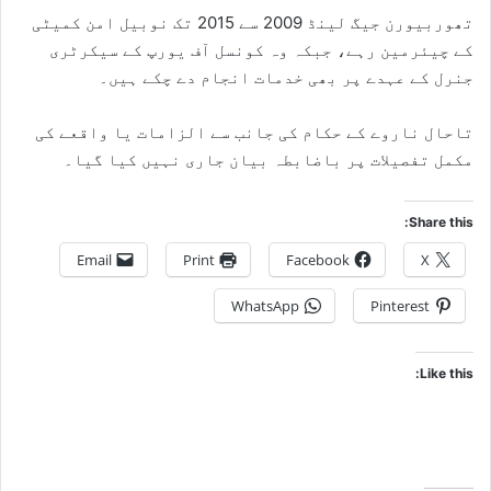
تھوربیورن جیگ لینڈ 2009 سے 2015 تک نوبیل امن کمیٹی
کے چیئرمین رہے، جبکہ وہ کونسل آف یورپ کے سیکرٹری
جنرل کے عہدے پر بھی خدمات انجام دے چکے ہیں۔
تاحال ناروے کے حکام کی جانب سے الزامات یا واقعے کی
مکمل تفصیلات پر باضابطہ بیان جاری نہیں کیا گیا۔
Share this:
Email
Print
Facebook
X
WhatsApp
Pinterest
Like this: