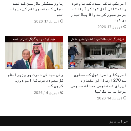
امریکی ناکہ بندی کے باوجود
پاور سیکٹر ملازمین کے لیے
پاکستانی آئل ٹینکر آبنائے
بجلی کے مفت یونٹس کی سہولت
ہرمز عبور کرنے والا پہلا جہاز
ختم
بن گیا
اپریل 17, 2026
اپریل 17, 2026
امریکا و اسرائیل کے حملوں
ولی عہد کی دعوت پر وزیراعظم
سے 270 ارب ڈالر نقصان،
کل سعودی عرب کا اہم دورہ
ایران نے خلیجی ممالک سے بھی
کریں گے
ہرجانہ مانگ لیا
اپریل 14, 2026
اپریل 14, 2026
جواب دیں