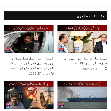
متعلقہ مضامین
فیلڈ مارشل سے ایرانی وزیر
لبنان اسرائیل جنگ بندی،
خارجہ کی اہم ملاقات
بیروت میں جشن اور فائرنگ،
تہران میں نعرے گونج اٹھے
اپریل 25, 2026
اپریل 17, 2026