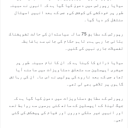
میڈیا رپورٹس میں دعویٰ کیا گیا ہے کہ انہوں نے مبینہ
طور پر خودکشی کی کوشش کی، جس کے بعد انہیں اسپتال
منتقل کر دیا گیا۔
رپورٹس کے مطابق 75 سالہ سیاستدان کی حالت تشویشناک
بتائی جا رہی ہے، تاہم حکام کی جانب سے باضابطہ
تفصیلات جاری نہیں کی گئیں۔
میڈیا ذرائع کا کہنا ہے کہ ان کا نام مبینہ طور پر
جیفری ایپسٹین سے متعلق دستاویزات میں سامنے آیا
تھا، جس کے بعد ناروے کی پولیس نے اس ماہ ان کی رہائش
گاہوں پر تلاشی بھی لی تھی۔
رپورٹس کے مطابق دستاویزات میں دعویٰ کیا گیا ہے کہ
جیگ لینڈ کے ایپسٹین کے ساتھ کئی برسوں سے روابط تھے
اور انہیں غیر ملکی دوروں اور قیام کی پیشکش کی گئی
تھی۔