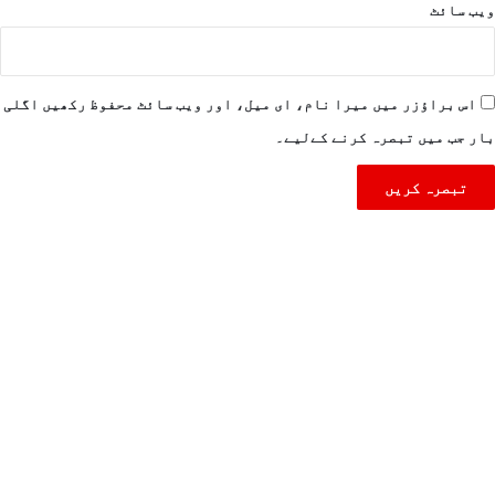
ویب‌ سائٹ
اس براؤزر میں میرا نام، ای میل، اور ویب سائٹ محفوظ رکھیں اگلی
بار جب میں تبصرہ کرنے کےلیے۔