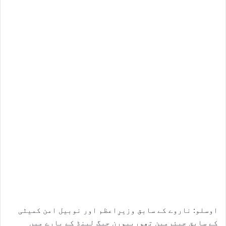
اوسلو: ناروے کے سابق وزیرِاعظم اور نوبیل امن کمیٹی
کے سابق چیئرمین تھوربیورن جیگ لینڈ کے بارے میں