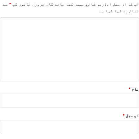
آپ کا ای میل ایڈریس شائع نہیں کیا جائے گا۔
ضروری خانوں کو
*
سے
نشان زد کیا گیا ہے
ت
ب
ص
ر
ہ
*
نام
*
ای میل
*