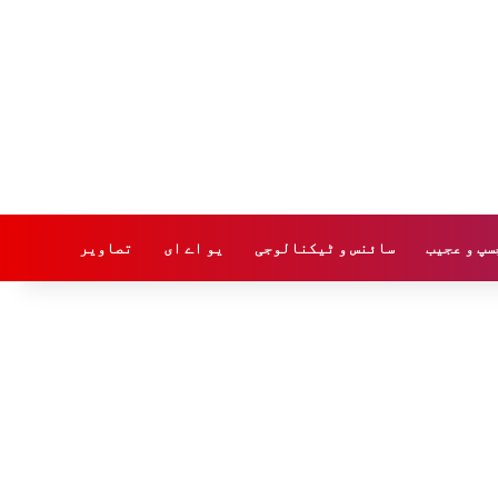
سپ و عجیب
سائنس و ٹیکنالوجی
یو اے ای
تصاویر