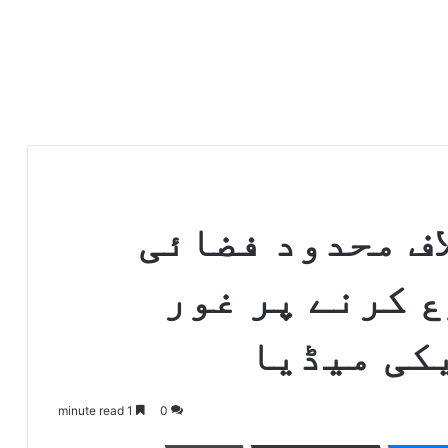
اف محدود فضائی
 کرنے پر غور
کی میڈیا
1 minute read
0