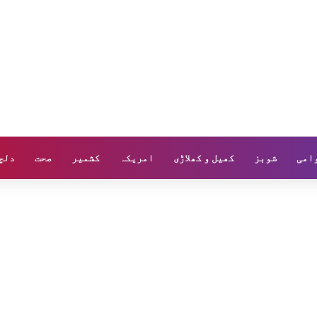
وامی
شوبز
کھیل و کھلاڑی
امریکہ
کشمیر
صحت
دلچ