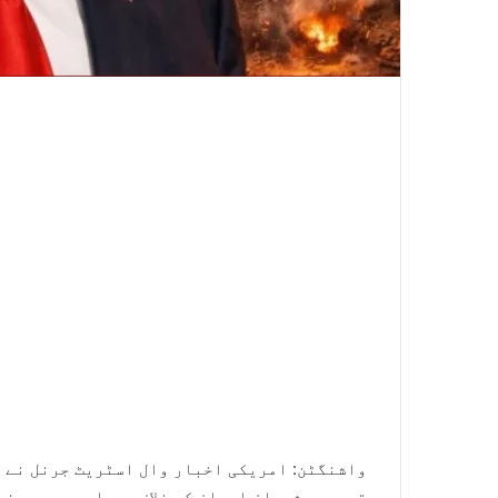
واشنگٹن: امریکی اخبار وال اسٹریٹ جرنل نے د
قریبی مشیران ایران کے خلاف دوبارہ محدود فو