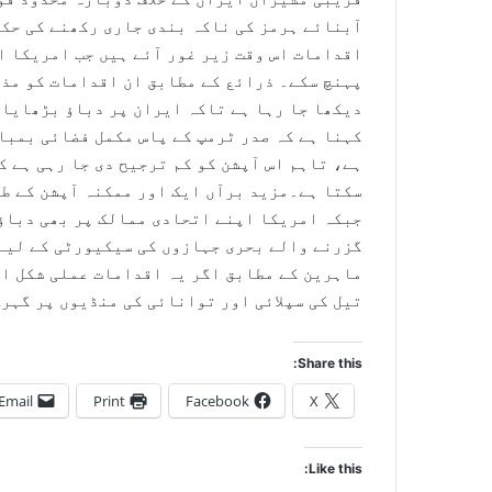
آبنائے ہرمز کی ناکہ بندی جاری رکھنے کی حکم
اقدامات اس وقت زیر غور آئے ہیں جب امریکا ا
پہنچ سکے۔ ذرائع کے مطابق ان اقدامات کو مذا
دیکھا جا رہا ہے تاکہ ایران پر دباؤ بڑھایا 
کہنا ہے کہ صدر ٹرمپ کے پاس مکمل فضائی بمبا
ہے، تاہم اس آپشن کو کم ترجیح دی جا رہی ہے ک
سکتا ہے۔مزید برآں ایک اور ممکنہ آپشن کے طو
جبکہ امریکا اپنے اتحادی ممالک پر بھی دباؤ 
گزرنے والے بحری جہازوں کی سیکیورٹی کے لیے
ماہرین کے مطابق اگر یہ اقدامات عملی شکل اخ
تیل کی سپلائی اور توانائی کی منڈیوں پر گہر
Share this:
Email
Print
Facebook
X
Like this: