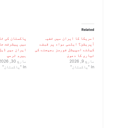
Related
امریکا کا ایران میں خفیہ
پاکستان کی ثا
آپریشن؟ ایٹمی مواد پر قبضے
میں پیشرفت جا
کیلئے اسپیشل فورسز بھیجنے کی
ایران میں ڈیل
تیاری کا دعویٰ
ہیں، ٹرمپ
مارچ 9, 2026
مارچ 30, 2026
In "پاکستان"
In "پاکستان"