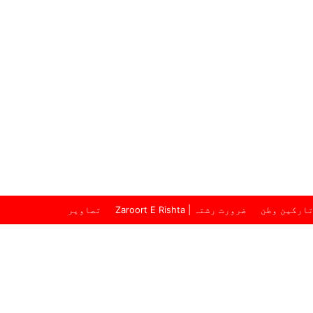
ارکین وطن
ضرورت رشتہ | Zaroort E Rishta
تصاویر