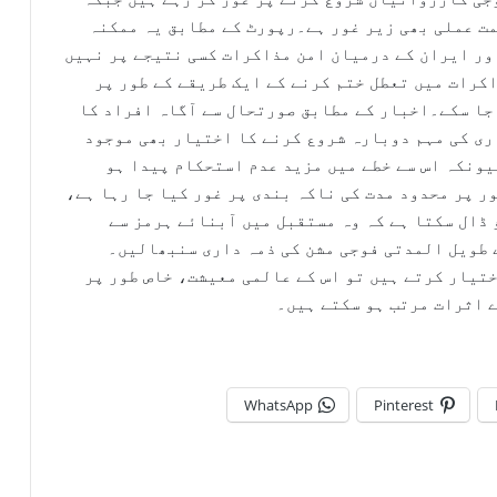
ت عملی بھی زیر غور ہے۔رپورٹ کے مطابق یہ ممکنہ
ور ایران کے درمیان امن مذاکرات کسی نتیجے پر نہیں
کرات میں تعطل ختم کرنے کے ایک طریقے کے طور پر
جا سکے۔اخبار کے مطابق صورتحال سے آگاہ افراد کا
ری کی مہم دوبارہ شروع کرنے کا اختیار بھی موجود
یونکہ اس سے خطے میں مزید عدم استحکام پیدا ہو
ر پر محدود مدت کی ناکہ بندی پر غور کیا جا رہا ہے،
ڈال سکتا ہے کہ وہ مستقبل میں آبنائے ہرمز سے
 طویل المدتی فوجی مشن کی ذمہ داری سنبھالیں۔
تیار کرتے ہیں تو اس کے عالمی معیشت، خاص طور پر
ے اثرات مرتب ہو سکتے ہیں۔
WhatsApp
Pinterest