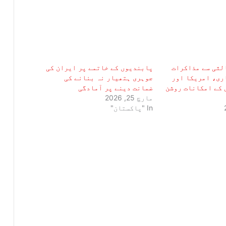
لثی سے مذاکرات
پابندیوں کے خاتمے پر ایران کی
ری، امریکا اور
جوہری ہتھیار نہ بنانے کی
 کے امکانات روشن
ضمانت دینے پر آمادگی
مارچ 25, 2026
In "پاکستان"