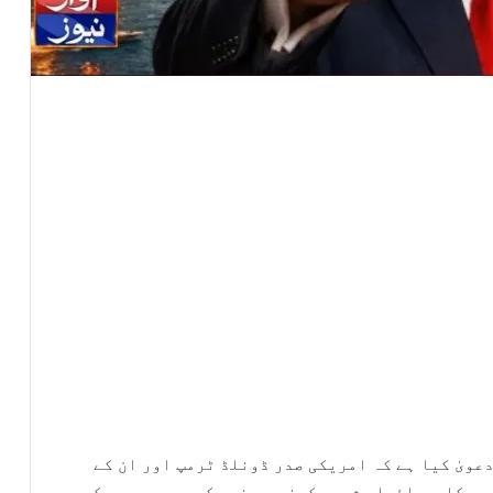
عویٰ کیا ہے کہ امریکی صدر ڈونلڈ ٹرمپ اور ان کے
جی کارروائیاں شروع کرنے پر غور کر رہے ہیں جبکہ