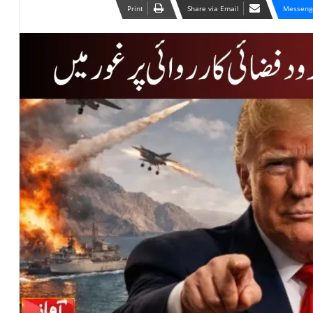
Print
Share via Email
Messeng