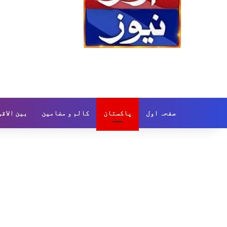
صفحہ اول
پاکستان
کالم و مضامین
بین الاق