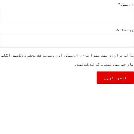
ای میل
*
ویب‌ سائٹ
اس براؤزر میں میرا نام، ای میل، اور ویب سائٹ محفوظ رکھیں اگلی
بار جب میں تبصرہ کرنے کےلیے۔