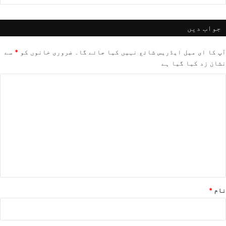
جواب دیں
آپ کا ای میل ایڈریس شائع نہیں کیا جائے گا۔
ضروری خانوں کو
*
سے
نشان زد کیا گیا ہے
ت
ب
ص
ر
ہ
*
نام
*