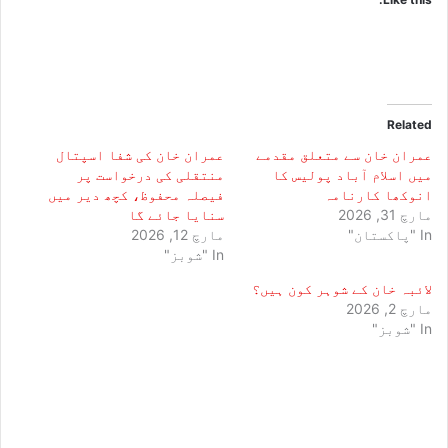
Related
عمران خان سے متعلق مقدمے
عمران خان کی شفا اسپتال
میں اسلام آباد پولیس کا
منتقلی کی درخواست پر
انوکھا کارنامہ
فیصلہ محفوظ، کچھ دیر میں
مارچ 31, 2026
سنایا جائے گا
In "پاکستان"
مارچ 12, 2026
In "شوبز"
لائبہ خان کے شوہر کون ہیں؟
مارچ 2, 2026
In "شوبز"