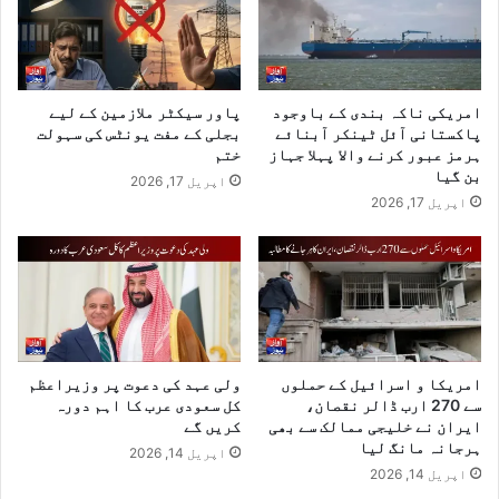
امریکی ناکہ بندی کے باوجود
پاور سیکٹر ملازمین کے لیے
پاکستانی آئل ٹینکر آبنائے
بجلی کے مفت یونٹس کی سہولت
ہرمز عبور کرنے والا پہلا جہاز
ختم
بن گیا
اپریل 17, 2026
اپریل 17, 2026
امریکا و اسرائیل کے حملوں
ولی عہد کی دعوت پر وزیراعظم
سے 270 ارب ڈالر نقصان،
کل سعودی عرب کا اہم دورہ
ایران نے خلیجی ممالک سے بھی
کریں گے
ہرجانہ مانگ لیا
اپریل 14, 2026
اپریل 14, 2026