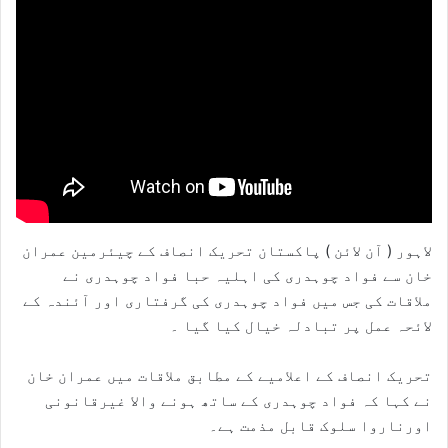
لاہور ( آن لائن ) پاکستان تحریک انصاف کے چیئرمین عمران
خان سے فواد چوہدری کی اہلیہ حبا فواد چوہدری نے
ملاقات کی جس میں فواد چوہدری کی گرفتاری اور آئندہ کے
لائحہ عمل پر تبادلہ خیال کیا گیا ۔
تحریک انصاف کے اعلامیے کے مطابق ملاقات میں عمران خان
نے کہا کہ فواد چوہدری کے ساتھ ہونے والا غیرقانونی
اورناروا سلوک قابل مذمت ہے۔