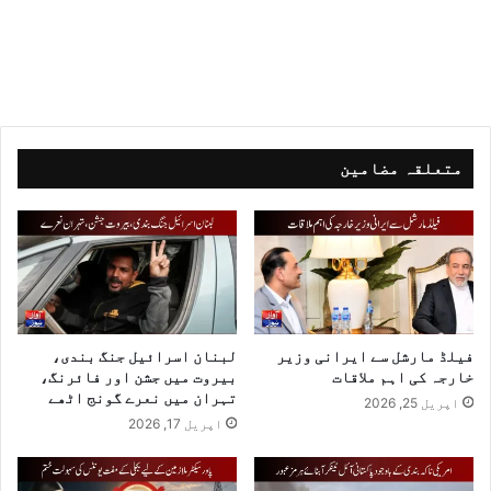
متعلقہ مضامین
فیلڈ مارشل سے ایرانی وزیر
لبنان اسرائیل جنگ بندی،
خارجہ کی اہم ملاقات
بیروت میں جشن اور فائرنگ،
تہران میں نعرے گونج اٹھے
اپریل 25, 2026
اپریل 17, 2026