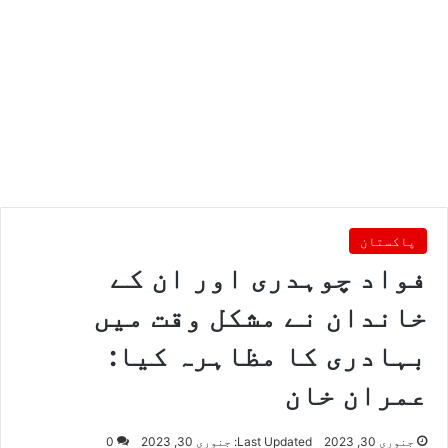
پاکستان
فواد چوہدری اور ان کے
خاندان نے مشکل وقت میں
بہادری کا مظاہرہ کیا:
عمران خان
جنوری 30, 2023
Last Updated: جنوری 30, 2023
0