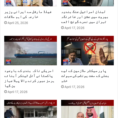
لبنان اسرائیل جنگ بندی،
فیلڈ مارشل سے ایرانی وزیر
بیروت میں جشن اور فائرنگ،
خارجہ کی اہم ملاقات
تہران میں نعرے گونج اٹھے
April 25, 2026
April 17, 2026
پاور سیکٹر ملازمین کے لیے
امریکی ناکہ بندی کے باوجود
بجلی کے مفت یونٹس کی سہولت
پاکستانی آئل ٹینکر آبنائے
ختم
ہرمز عبور کرنے والا پہلا جہاز
بن گیا
April 17, 2026
April 17, 2026