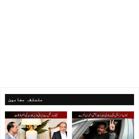
متعلقہ مضامین