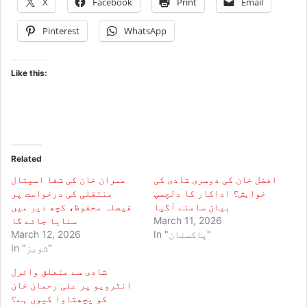
X
Facebook
Print
Email
Pinterest
WhatsApp
Like this:
Related
افضل خان کی دوسری شادی کی
عمران خان کی شفا اسپتال
خواہش؟ اداکار کا دلچسپ
منتقلی کی درخواست پر
بیان سامنے آگیا
فیصلہ محفوظ، کچھ دیر میں
March 11, 2026
سنایا جائے گا
In "پاکستان"
March 12, 2026
In "شوبز"
شادی سے متعلق وائرل
انٹرویو پر علی رحمان خان
کو پچھتاوا کیوں ہے؟