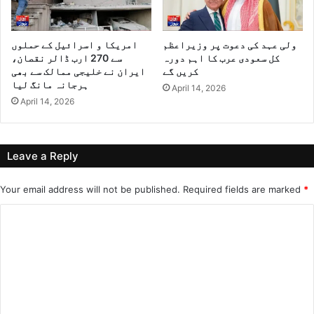
ولی عہد کی دعوت پر وزیراعظم
امریکا و اسرائیل کے حملوں
کل سعودی عرب کا اہم دورہ
سے 270 ارب ڈالر نقصان،
کریں گے
ایران نے خلیجی ممالک سے بھی
ہرجانہ مانگ لیا
April 14, 2026
April 14, 2026
Leave a Reply
Your email address will not be published.
Required fields are marked
*
C
o
m
m
e