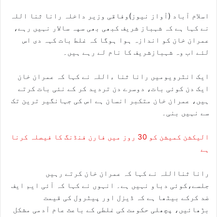
اسلام آباد (آواز نیوز)وفاقی وزیر داخلہ رانا ثنا اللہ
نے کہا ہے کہ شہباز شریف کبھی بھی سپہ سالار نہیں رہے،
عمران خان کو اندازہ ہوا ہوگا کہ غلط بات کہہ دی اس
لئے اب وہ شہبازشریف کا نام لے رہے ہیں۔
ایک انٹرویومیں رانا ثنا ءاللہ نے کہا کہ عمران خان
ایک دن کوئی بات، دوسرے دن تردید کر کے نئی بات کرتے
ہیں، عمران خان متکبر انسان ہے اس کی جہانگیر ترین تک
سے نہیں بنی۔
الیکشن کمیشن کو 30 روز میں فارن فنڈنگ کا فیصلہ کرنا
ہے
رانا ثنااللہ نے کہا کہ عمران خان کرتے رہیں
جلسے،کوئی دباو نہیں ہے۔ انہوں نے کہا کہ آئی ایم ایف
ضد کرکے بیٹھا ہے کہ ڈیزل اور پیٹرول کی قیمت
بڑھائیں، پچھلی حکومت کی غلطی کے باعث عام آدمی مشکل