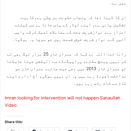
میں ہے۔
ان کا کہنا تھا کہ پنجاب حکومت بن چکی ہے،کابینہ
تشکیل پانی ہے، اپنے لیڈر کے پاس جانا ہم سب کیلئے
اعزاز ہے، نوازشریف صحت کے معاملات ٹھیک کرکے واپس
آئیں گے، نواز شریف خوش قسمت ہیں جو سوچا وہ ہوگیا۔
رانا ثنا اللہ نے کہا کہ عمران خان 25 ہزار لوگ بھی لے
کر نہیں پہنچ سکتے، پراپیگنڈے سے الیکشن جیتا جاسکتا
تو عمران خان 2013 میں بھی جیت جاتے، عمران خان جو
مداخلت ڈھونڈ رہے ہیں وہ اب نہیں ہوگی، آج ادارے اپنے
کام سے کام رکھ رہے ہیں۔
Imran looking for intervention will not happen Sanaullah
Video
Share this: