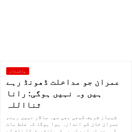
پاکستان
عمران جو مداخلت ڈھونڈ رہے
ہیں وہ نہیں ہوگی: رانا
ثنااللہ
شہباز شریف کبھی بھی سپہ سالار نہیں رہے،
عمران خان کو اندازہ ہوا ہوگا کہ غلط بات
کہہ دی اس لیے اب وہ شہبازشریف کا نام لے