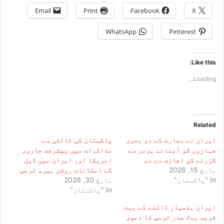
Email
Print
Facebook
X
WhatsApp
Pinterest
Like this:
Loading...
Related
ایران نے بھارت کے دو بحری
پاکستان کی ثالثی سے
جہازوں کو آبنائے ہرمز سے
مذاکرات میں پیشرفت جاری،
گزرنے کی اجازت دے دی
امریکا اور ایران میں ڈیل
مارچ 15, 2026
کے امکانات روشن ہیں، ٹرمپ
In "پاکستان"
مارچ 30, 2026
In "پاکستان"
ایران ہتھیار ڈالنے کے بہت
قریب ہے؛ صدر ٹرمپ کا دعویٰ