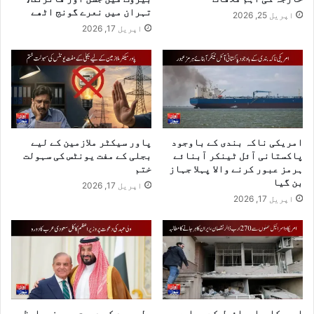
تہران میں نعرے گونج اٹھے
اپریل 25, 2026
اپریل 17, 2026
امریکی ناکہ بندی کے باوجود
پاور سیکٹر ملازمین کے لیے
پاکستانی آئل ٹینکر آبنائے
بجلی کے مفت یونٹس کی سہولت
ہرمز عبور کرنے والا پہلا جہاز
ختم
بن گیا
اپریل 17, 2026
اپریل 17, 2026
امریکا و اسرائیل کے حملوں
ولی عہد کی دعوت پر وزیراعظم