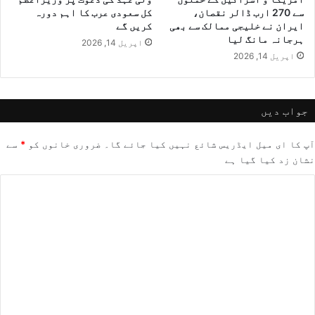
سے 270 ارب ڈالر نقصان،
کل سعودی عرب کا اہم دورہ
ایران نے خلیجی ممالک سے بھی
کریں گے
ہرجانہ مانگ لیا
اپریل 14, 2026
اپریل 14, 2026
جواب دیں
آپ کا ای میل ایڈریس شائع نہیں کیا جائے گا۔
ضروری خانوں کو
*
سے
نشان زد کیا گیا ہے
ت
ب
ص
ر
ہ
*