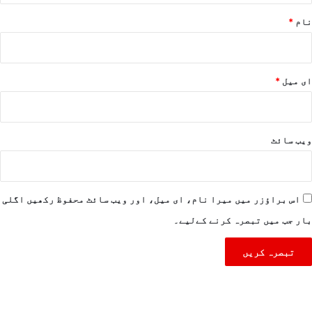
نام
*
ای میل
*
ویب‌ سائٹ
اس براؤزر میں میرا نام، ای میل، اور ویب سائٹ محفوظ رکھیں اگلی
بار جب میں تبصرہ کرنے کےلیے۔