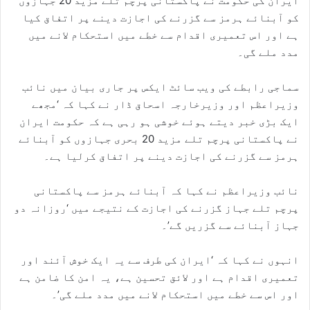
ایران کی حکومت نے پاکستانی پرچم تلے مزید 20 جہازوں
کو آبنائے ہرمز سے گزرنے کی اجازت دینے پر اتفاق کیا
ہے اور اس تعمیری اقدام سے خطے میں استحکام لانے میں
مدد ملے گی۔
سماجی رابطے کی ویب سائٹ ایکس پر جاری بیان میں نائب
وزیراعظم اور وزیرخارجہ اسحاق ڈار نے کہا کہ ‘مجھے
ایک بڑی خبر دیتے ہوئے خوشی ہو رہی ہے کہ حکومت ایران
نے پاکستانی پرچم تلے مزید 20 بحری جہازوں کو آبنائے
ہرمز سے گزرنے کی اجازت دینے پر اتفاق کرلیا ہے۔
نائب وزیراعظم نے کہا کہ آبنائے ہرمز سے پاکستانی
پرچم تلے جہاز گزرنے کی اجازت کے نتیجے میں ‘روزانہ دو
جہاز آبنائے سے گزریں گے’۔
انہوں نے کہا کہ ‘ایران کی طرف سے یہ ایک خوش آئند اور
تعمیری اقدام ہے اور لائق تحسین ہے، یہ امن کا ضامن ہے
اور اس سے خطے میں استحکام لانے میں مدد ملے گی’۔