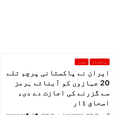
پاکستان
شوبز
ایران نے پاکستانی پرچم تلے
20 جہازوں کو آبنائے ہرمز
سے گزرنے کی اجازت دے دی،
اسحاق ڈار
مارچ 29, 2026
Last Updated: مارچ 29, 2026
0
1 minute read