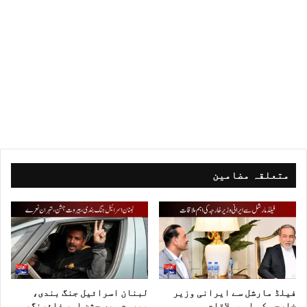
متعلقہ مضامین
فیلڈ مارشل سے ایرانی وزیر
لبنان اسرائیل جنگ بندی،
خارجہ کی اہم ملاقات
بیروت میں جشن اور فائرنگ،