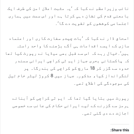
نائب وزیراعظم نے کہا کہ ‘یہ مثبت اعلان امن کی طرف ایک
بامعنی قدم کی نشان دہی کرتا ہے اور اس سمت میں ہماری
اجتماعی کوششوں کو تقویت دے گا’۔
اسحاق ڈار نے کہا کہ ‘بات چیت، سفارت کاری اور اعتماد
سازی کے ایسے اقدامات ہی آگے بڑھنے کا واحد راستہ
ہیں’۔خیال رہے کہ اس سے قبل بھی میڈیا نے رپورٹ کیا تھا
کہ پاکستانی بحری جہاز ایم ٹی کراچی ایرانی سمندر
حدود سے گزر کر 18 مارچ کو کراچی کی بندرگاہ پر
لنگرانداز کیا، مذکورہ جہاز میں 8 کروڑ لیٹر خام تیل
کی موجودگی کی اطلاع تھی۔
رپورٹ میں بتایا گیا تھا کہ ایم ٹی کراچی کو آبنائے
ہرمز سے گزرنے کے لیے ایرانی حکام کی جانب سے خصوصی
اجازت دے دی گئی تھی۔
Share this: