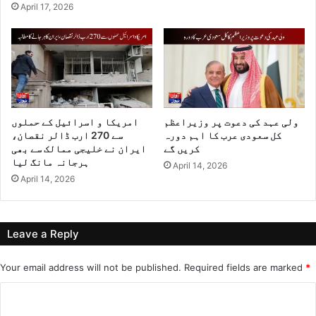
April 17, 2026
ولی عہد کی دعوت پر وزیراعظم
امریکا و اسرائیل کے حملوں
کل سعودی عرب کا اہم دورہ
سے 270 ارب ڈالر نقصان،
کریں گے
ایران نے خلیجی ممالک سے بھی
ہرجانہ مانگ لیا
April 14, 2026
April 14, 2026
Leave a Reply
Your email address will not be published.
Required fields are marked
*
C
o