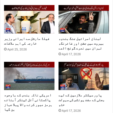
لبنان اسرائیل جنگ بندی،
فیلڈ مارشل سے ایرانی وزیر
بیروت میں جشن اور فائرنگ،
خارجہ کی اہم ملاقات
تہران میں نعرے گونج اٹھے
April 25, 2026
April 17, 2026
پاور سیکٹر ملازمین کے لیے
امریکی ناکہ بندی کے باوجود
بجلی کے مفت یونٹس کی سہولت
پاکستانی آئل ٹینکر آبنائے
ختم
ہرمز عبور کرنے والا پہلا جہاز
بن گیا
April 17, 2026