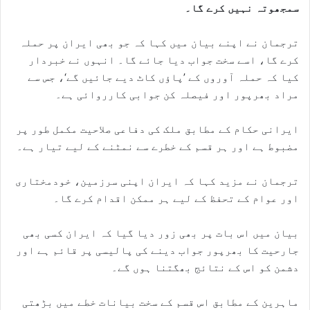
سمجھوتہ نہیں کرے گا۔
ترجمان نے اپنے بیان میں کہا کہ جو بھی ایران پر حملہ
کرے گا، اسے سخت جواب دیا جائے گا۔ انہوں نے خبردار
کیا کہ حملہ آوروں کے ’پاؤں کاٹ دیے جائیں گے‘، جس سے
مراد بھرپور اور فیصلہ کن جوابی کارروائی ہے۔
ایرانی حکام کے مطابق ملک کی دفاعی صلاحیت مکمل طور پر
مضبوط ہے اور ہر قسم کے خطرے سے نمٹنے کے لیے تیار ہے۔
ترجمان نے مزید کہا کہ ایران اپنی سرزمین، خودمختاری
اور عوام کے تحفظ کے لیے ہر ممکن اقدام کرے گا۔
بیان میں اس بات پر بھی زور دیا گیا کہ ایران کسی بھی
جارحیت کا بھرپور جواب دینے کی پالیسی پر قائم ہے اور
دشمن کو اس کے نتائج بھگتنا ہوں گے۔
ماہرین کے مطابق اس قسم کے سخت بیانات خطے میں بڑھتی