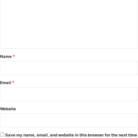
m
m
e
n
t
*
Name
*
Email
*
Website
Save my name, email, and website in this browser for the next time