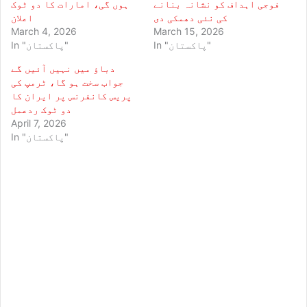
فوجی اہداف کو نشانہ بنانے
ہوں گی، امارات کا دو ٹوک
کی نئی دھمکی دی
اعلان
March 4, 2026
March 15, 2026
In "پاکستان"
In "پاکستان"
دباؤ میں نہیں آئیں گے
جواب سخت ہو گا، ٹرمپ کی
پریس کانفرنس پر ایران کا
دو ٹوک ردعمل
April 7, 2026
In "پاکستان"