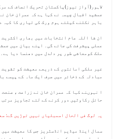
لاہور(آواز نیوز)پاکستان تحریک انصاف کے مر
جمشید اقبال چیمہ نے کہا ہے کہ عمران خان نے 
باہر نکلنے کیلئے ہوم ورک کی تیاری کا کہہ د
ان شا اللہ عام انتخابات میں بھاری اکثریت س
عملی پیشرفت کی جائے گی۔ اپنے بیان میں جمشی
ملک کومعاشی طور پر دلدل میں دھنسا دیا ہے۔
غیر ملکی امانتوں کے ذریعے معیشت کو تقویت ن
مبادلہ کے ذخائر میں صرف ایک ماہ کے پیسے با
ا نہوںنے کہا کہ عمران خان نے زراعت ، صنعت 
حائل رکاوٹیں دور کرنے کے لئے تجاویز مرتب ک
یہ لوگ فی الحال اسمبلیاں نہیں توڑیں گے: سع
سمال اینڈ میڈیم انڈسٹریز جس کا معیشت میں ک
جارہا ہے اور حکومت میں آتے ہی عملی پیشرفت 