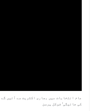
عام انتخابات میں بھاری اکثریت سے آئیں گے ا
کی جائیگی’ فوکل پرسن