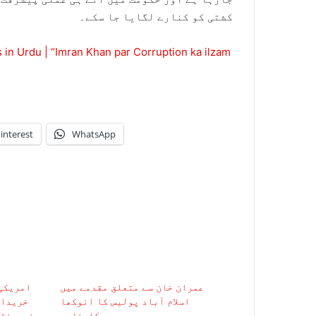
کشتی کو کنارے لگایا جا سکے۔
in Urdu | “Imran Khan par Corruption ka ilzam
interest
WhatsApp
عمران خان سے متعلق مقدمے میں
امریکی 
اسلام آباد پولیس کا انوکھا
خریدار
کارنامہ
خودمختا