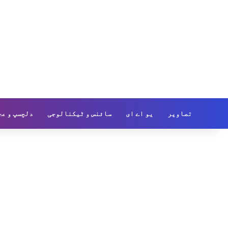
تصاویر
یو اے ای
سائنس و ٹیکنالوجی
دلچسپ و عج