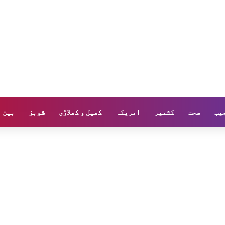
یب
صحت
کشمیر
امریکہ
کھیل و کھلاڑی
شوبز
بین ا