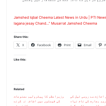
Jamshed Iqbal Cheema Latest News in Urdu | PTI News 
lagana jesay Chand…” Musarrat Jamshed Cheema
Share this:
X
Facebook
Print
Email
P
Like this:
Related
اجازت سے روسی تیل کی
وزیراعظم کا پیٹرولیم مصنوعات
ی، بھارت کی نام نہاد
کی قیمتوں میں اضافہ نہ کرنے
ری کا پردہ چاک ہوگیا
کا فیصلہ