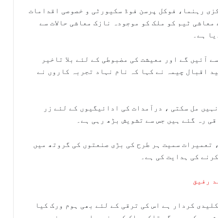
کزی رہنما، فوکل پرسن فوڈ سکیورٹی و خصوصی اقدامات
معاشی ٹیم کو ملک کو موجودہ نازک معاشی حالات سے
یا ہے۔
ے آئیں گے اور معیشت کی مضبوطی کے لئے بلا تاخیر
د اقبال چیمہ نے کہا کہ نام نہاد تجربہ کاروں نے
ہیں مل سکتی ، درآمدات کی ادائیگیوں کے لئے زر
قی رہ گئے ہیں جس سے تشویش بڑھ رہی ہے۔
، تعمیرات سمیت ہر طرح کی بڑی صنعتوں کی گروتھ میں
رنے کی ہدایت کی ہے۔
د رفیق
لیدی کردار ہے اس کی ترقی کے لئے بھی ہوم ورک کیا
شروع کر دیں گے تاکہ ملک کی منجدھار میں پھنسی