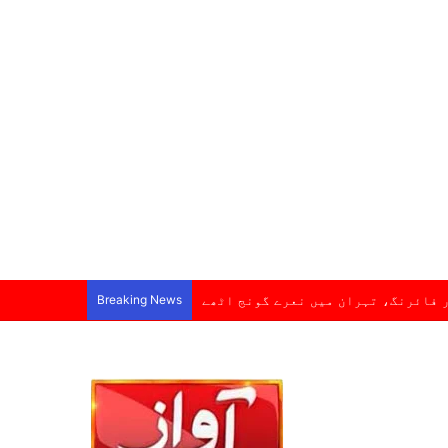
 فائرنگ، تہران میں نعرے گونج اٹھے
Breaking News