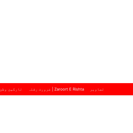
تصاویر
ضرورت رشتہ | Zaroort E Rishta
تارکین وطن