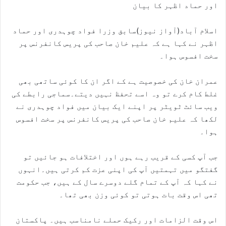
اور حماد اظہر کا بیان
اسلام آباد(آواز نیوز)سابق وزرا فواد چوہدری اور حماد
اظہر نے کہا ہے کہ علیم خان صاحب کی پریس کانفرنس پر
سخت افسوس ہوا۔
عمران خان کی خصوصیت ہے کے اگر ان کا کوئی ساتھی بھی
غلط کام کرے تو وہ اسے تحفظ نہیں دیتے۔سماجی رابطے کی
ویب سائٹ ٹویٹر پر اپنے ایک بیان میں فواد چوہدری نے
لکھا کہ علیم خان صاحب کی پریس کانفرنس پر سخت افسوس
ہوا۔
جب آپ کسی کے قریب رہے ہوں اور اختلافات ہو جائیں تو
گفتگو میں تہمتیں آپ کی اپنی عزت کم کرتی ہیں۔انہوں
نے کہا کہ آپ کے تمام گلے دوسرے سال کے ہیں، جب حکومت
تھی اس وقت بات ہوتی تو کوئی وزن بھی تھا۔
اس وقت الزامات اور رکیک حملے نامناسب ہیں۔ پاکستان