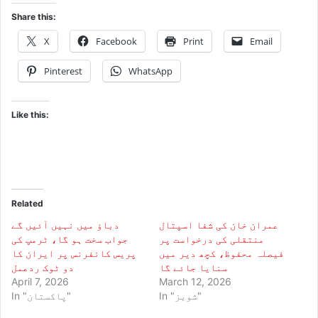
Share this:
X
Facebook
Print
Email
Pinterest
WhatsApp
Like this:
Related
عمران خان کی شفا اسپتال
دباؤ میں نہیں آئیں گے
منتقلی کی درخواست پر
جواب سخت ہو گا، ٹرمپ کی
فیصلہ محفوظ، کچھ دیر میں
پریس کانفرنس پر ایران کا
سنایا جائے گا
دو ٹوک ردعمل
April 7, 2026
March 12, 2026
In "شوبز"
In "پاکستان"