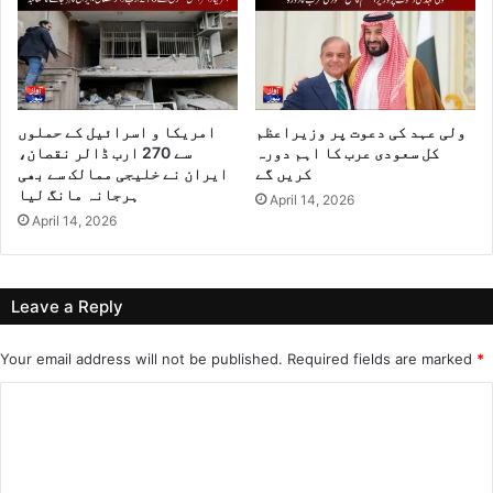
ولی عہد کی دعوت پر وزیراعظم
امریکا و اسرائیل کے حملوں
کل سعودی عرب کا اہم دورہ
سے 270 ارب ڈالر نقصان،
کریں گے
ایران نے خلیجی ممالک سے بھی
ہرجانہ مانگ لیا
April 14, 2026
April 14, 2026
Leave a Reply
Your email address will not be published.
Required fields are marked
*
C
o
m