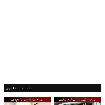
متعلقہ مضامین