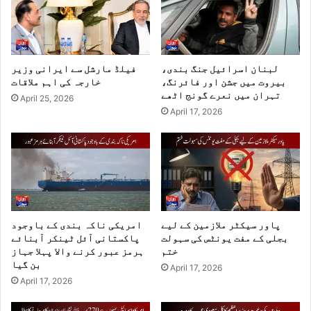
لبنان اسرائیل جنگ بندی،
فیلڈ مارشل سے ایرانی وزیر
بیروت میں جشن اور فائرنگ،
خارجہ کی اہم ملاقات
تہران میں نعرے گونج اٹھے
April 25, 2026
April 17, 2026
پاور سیکٹر ملازمین کے لیے
امریکی ناکہ بندی کے باوجود
بجلی کے مفت یونٹس کی سہولت
پاکستانی آئل ٹینکر آبنائے
ختم
ہرمز عبور کرنے والا پہلا جہاز
بن گیا
April 17, 2026
April 17, 2026