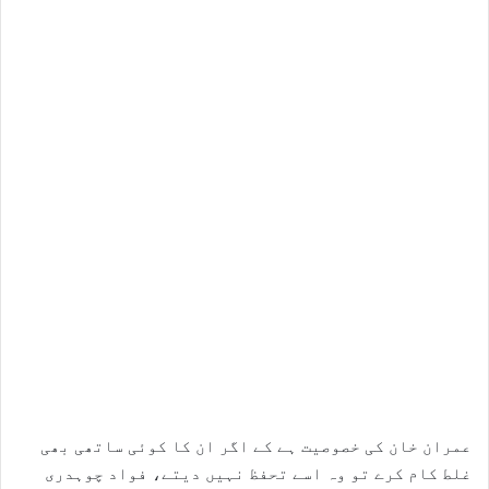
عمران خان کی خصوصیت ہے کے اگر ان کا کوئی ساتھی بھی
غلط کام کرے تو وہ اسے تحفظ نہیں دیتے، فواد چوہدری