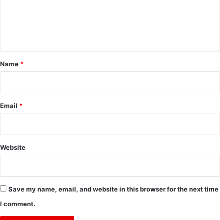
m
e
n
t
*
Name
*
Email
*
Website
Save my name, email, and website in this browser for the next time
I comment.