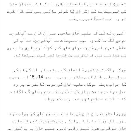
تحریکِ انصاف کے رہنما حماد اظہر نے کہا کہ عمران خان
کی خصوصیت ہے کے اگر ان کا کوئی ساتھی بھی غلط کام کرے
تو وہ اسے تحفظ نہیں دیتے۔
انہوں نے کہاکہ علیم خان صاحب، عمران خان سے آپ کو یہ
توقع لگانا کے وہ نیب تحقیقات سے آپ کو بچاتے آپ کی
غلطی تھی، اسی طرح عمران خان کسی کو کاروباری یا زمین
کے معاملے میں قانون سے ہٹ کے فائدہ نہیں پہنچاتے۔
جبکہ پاکستان تحریک انصاف کے رہنما شہباز گل نے کہا
ہے کہ علیم خان کو پینڈورا پیپرز میں 14، 15 ارب روپے
کا جواب دینا ہوگا۔علیم خان کی پریس کانفرنس پر ردِ
عمل دیتے ہوئے شہباز گل نے کہا کہ علیم خان کے لگائے
گئے الزامات اورغم و غصہ پر دکھ ہوا۔
وزیراعظم عمران خان کی جانب سے علیم خان کو جواب دیتا
ہوں۔ انہوں نے کہا کہ پارٹی میں شمولیت کے وقت علیم
خان نے کوئی شرط نہیں رکھی تھی، علیم خان یہ باتیں اس