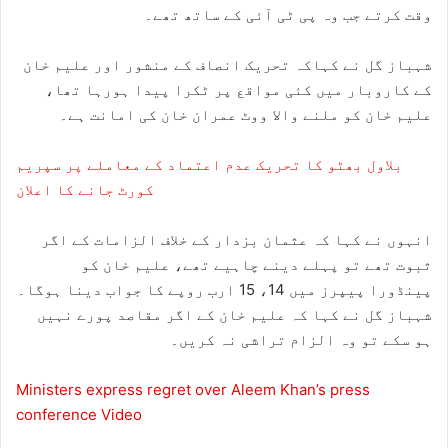
وقت کرتے جب وہ پی ٹی آئی کے ساتھ تھے۔
شہباز گل نے کہاکہ تحریک انصاف کے منشور اور علیم خان
کے کاروبار میں کئی مواقع پر ٹکرا پیدا ہورہا تھا،
علیم خان کو ملنے والا ووٹ عمران خان کی امانت ہے۔
بلاول بھٹو کا تحریک عدم اعتماد کے معاملے پر سپریم
کورٹ جانے کا اعلان
انہوں نے کہا کہ عثمان بزدار کے خلاف الزامات کے اگر
ثبوت تھے تو پہلے دینے چاہیے تھے، علیم خان کو
پینڈورا پیپرز میں 14، 15 ارب روپے کا جواب دینا ہوگا۔
شہباز گل نے کہا کہ علیم خان کے اگر مقاصد پورے نہیں
ہو سکے تو وہ الزام تراشی نہ کریں۔
Ministers express regret over Aleem Khan’s press
conference Video