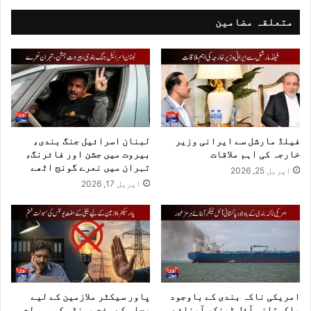
متعلقہ مضامین
فیلڈ مارشل سے ایرانی وزیر
لبنان اسرائیل جنگ بندی،
خارجہ کی اہم ملاقات
بیروت میں جشن اور فائرنگ،
تہران میں نعرے گونج اٹھے
اپریل 25, 2026
اپریل 17, 2026
امریکی ناکہ بندی کے باوجود
پاور سیکٹر ملازمین کے لیے
پاکستانی آئل ٹینکر آبنائے
بجلی کے مفت یونٹس کی سہولت