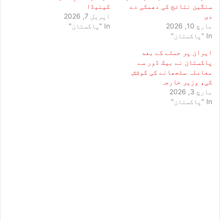
سنگین نتائج کی دھمکی دے
کینیڈا
دی
اپریل 7, 2026
مارچ 10, 2026
In "پاکستان"
In "پاکستان"
ایران پر حملے کے بعد
پاکستان نے بیک ڈور سے
معاملہ سلجھانے کی کوشش
کی، وزیر خارجہ
مارچ 3, 2026
In "پاکستان"