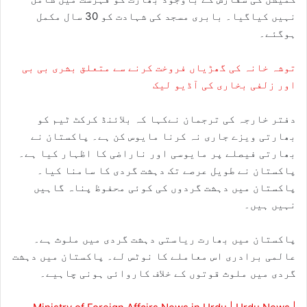
نہیں کیاگیا۔ بابری مسجد کی شہادت کو 30 سال مکمل
ہوگئے۔
توشہ خانہ کی گھڑیاں فروخت کرنے سے متعلق بشری بی بی
اور زلفی بخاری کی آڈیو لیک
دفتر خارجہ کی ترجمان نےکہا کہ بلائنڈ کرکٹ ٹیم کو
بھارتی ویزے جاری نہ کرنا مایوس کن ہے۔ پاکستان نے
بھارتی فیصلے پر مایوسی اور ناراضی کا اظہار کیا ہے۔
پاکستان نے طویل عرصے تک دہشت گردی کا سامنا کیا۔
پاکستان میں دہشت گردوں کی کوئی محفوظ پناہ گاہیں
نہیں ہیں۔
پاکستان میں بھارت ریاستی دہشت گردی میں ملوث ہے۔
عالمی برادری اس معاملے کا نوٹس لے۔ پاکستان میں دہشت
گردی میں ملوث قوتوں کے خلاف کاروائی ہونی چاہیے۔