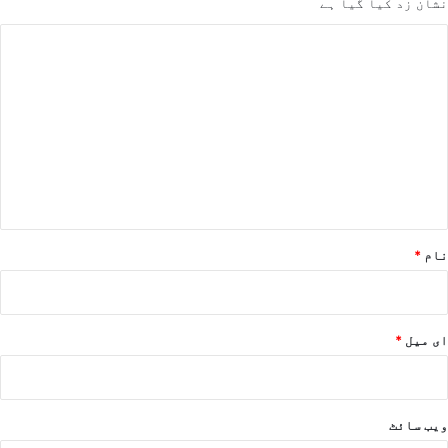
نشان زد کیا گیا ہے
ت
ب
ص
ر
ہ
*
نام
*
ای میل
*
ویب‌ سائٹ