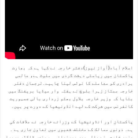
اسلام آباد(آواز نیوز)دفتر خارجہ نے کہا ہے کہ بھارت
پاکستان میں ریاستی دہشت گردی میں ملوث ہے، عالمی
برادری کو معاملے کا نوٹس لینا چاہیے۔ترجمان دفتر
خارجہ ممتاز زہرا بلوچ نے ہفتہ وار میڈیا بریفنگ میں
بتایا کہ وزیر خارجہ بلاول بھٹو زرداری بالی جمہوریت
کانفرنس میں شرکت کے لیے انڈونیشیا کے دورے پر ہیں۔
پاکستان اور انڈونیشیا کے وزرائے خارجہ نے ملاقات کی
ہے۔ دونوں ممالک کے مختلف شعبوں میں تعاون جاری ہے ۔
وزیر خارجہ نے بالی میں بوسنیائی ہم منصب ڈاکٹر بسیرا