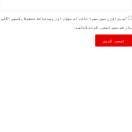
اس براؤزر میں میرا نام، ای میل، اور ویب سائٹ محفوظ رکھیں اگلی
بار جب میں تبصرہ کرنے کےلیے۔