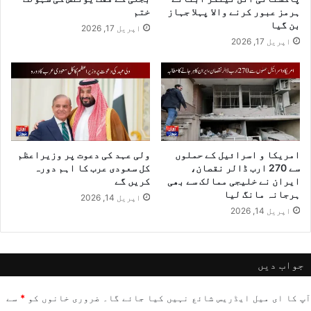
ہرمز عبور کرنے والا پہلا جہاز
ختم
بن گیا
اپریل 17, 2026
اپریل 17, 2026
امریکا و اسرائیل کے حملوں
ولی عہد کی دعوت پر وزیراعظم
سے 270 ارب ڈالر نقصان،
کل سعودی عرب کا اہم دورہ
ایران نے خلیجی ممالک سے بھی
کریں گے
ہرجانہ مانگ لیا
اپریل 14, 2026
اپریل 14, 2026
جواب دیں
آپ کا ای میل ایڈریس شائع نہیں کیا جائے گا۔
ضروری خانوں کو
*
سے