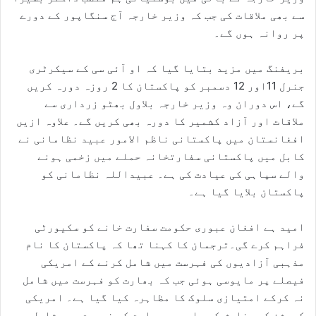
سے بھی ملاقات کی جب کہ وزیر خارجہ آج سنگاپور کے دورے
پر روانہ ہوں گے۔
بریفنگ میں مزید بتایا گیا کہ او آئی سی کے سیکرٹری
جنرل 11اور 12 دسمبر کو پاکستان کا 2 روزہ دورہ کریں
گے، اس دوران وہ وزیر خارجہ بلاول بھٹو زرداری سے
ملاقات اور آزاد کشمیر کا دورہ بھی کریں گے۔ علاوہ ازیں
افغانستان میں پاکستانی ناظم الامور عبید نظامانی نے
کابل میں پاکستانی سفارتخانہ حملے میں زخمی ہونے
والے سپاہی کی عیادت کی ہے۔ عبیداللہ نظامانی کو
پاکستان بلایا گیا ہے۔
امید ہے افغان عبوری حکومت سفارت خانے کو سکیورٹی
فراہم کرے گی۔ترجمان کا کہنا تھا کہ پاکستان کا نام
مذہبی آزادیوں کی فہرست میں شامل کرنے کے امریکی
فیصلے پر مایوسی ہوئی جب کہ بھارت کو فہرست میں شامل
نہ کرکے امتیازی سلوک کا مظاہرہ کیا گیا ہے۔ امریکی
کمیشن کی سفارش کے باوجود بھارت کو فہرست میں شامل