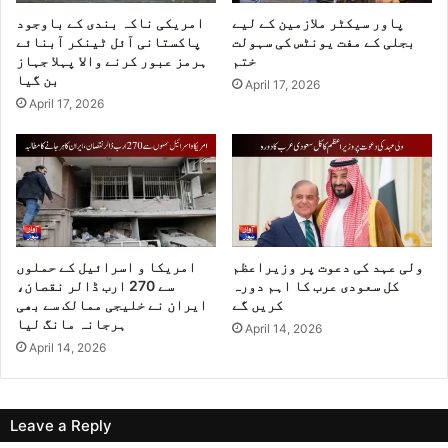
پاور سیکٹر ملازمین کے لیے
امریکی ناکہ بندی کے باوجود
بجلی کے مفت یونٹس کی سہولت
پاکستانی آئل ٹینکر آبنائے
ختم
ہرمز عبور کرنے والا پہلا جہاز
بن گیا
April 17, 2026
April 17, 2026
ولی عہد کی دعوت پر وزیراعظم
امریکا و اسرائیل کے حملوں
کل سعودی عرب کا اہم دورہ
سے 270 ارب ڈالر نقصان،
کریں گے
ایران نے خلیجی ممالک سے بھی
ہرجانہ مانگ لیا
April 14, 2026
April 14, 2026
Leave a Reply