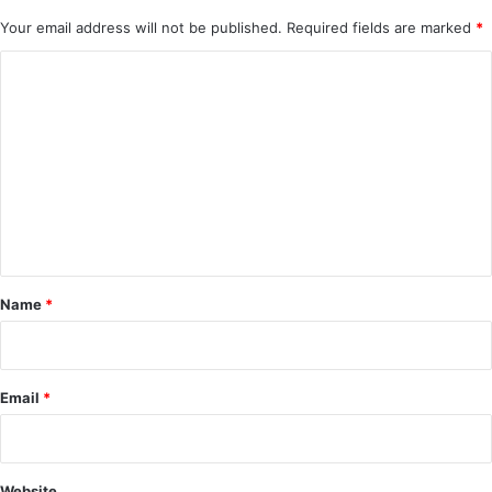
Your email address will not be published.
Required fields are marked
*
C
o
m
m
e
n
t
*
Name
*
Email
*
Website