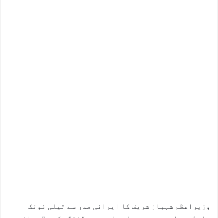
وزیراعظم شہباز شریف کا ایرانی صدر سے ٹیلی فونک