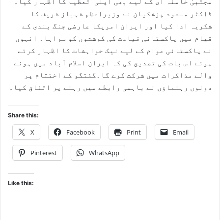
مجتبیٰ خامنہ ای کے لیے بھی اپنی تعظیم کا اظہار کیا۔
ڈاکٹر مسعود پزشکیان نے وزیراعظم شہباز شریف کا
شکریہ ادا کیا اور ایران امریکا عارضی جنگ بندی کے
قیام میں پاکستانی قیادت کی کوششوں کو سراہا۔ انہوں
نے پاکستانی عوام کے لیے نیک خواہشات کا اظہار کرتے
ہوئے اس بات کی تصدیق کی کہ ایران اسلام آباد میں ہونے
والے مذاکرات میں شرکت کرے گا۔گفتگو کے اختتام پر
دونوں رہنماؤں نے باہمی رابطے میں رہنے پر اتفاق کیا۔
Share this:
X
Facebook
Print
Email
Pinterest
WhatsApp
Like this: