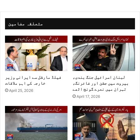
متعلقہ مضامین
لبنان اسرائیل جنگ بندی،
فیلڈ مارشل سے ایرانی وزیر
بیروت میں جشن اور فائرنگ،
خارجہ کی اہم ملاقات
تہران میں نعرے گونج اٹھے
April 25, 2026
April 17, 2026