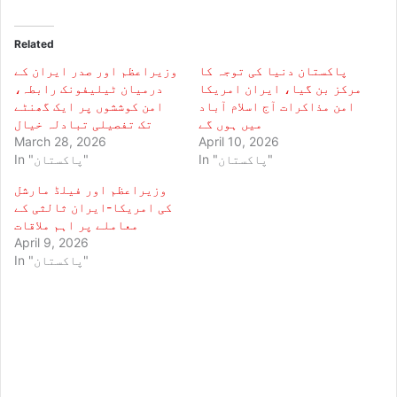
Related
پاکستان دنیا کی توجہ کا
وزیراعظم اور صدر ایران کے
مرکز بن گیا، ایران امریکا
درمیان ٹیلیفونک رابطہ،
امن مذاکرات آج اسلام آباد
امن کوششوں پر ایک گھنٹے
میں ہوں گے
تک تفصیلی تبادلہ خیال
March 28, 2026
April 10, 2026
In "پاکستان"
In "پاکستان"
وزیراعظم اور فیلڈ مارشل
کی امریکا-ایران ثالثی کے
معاملے پر اہم ملاقات
April 9, 2026
In "پاکستان"