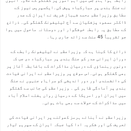
رابطہ ہوا ہے، جس میں اہم امور پر گفتگو کے علاوہ انہوں
نے جنگ بندی پر مبارکباد پیش کی۔ایکسپریس نیوز کے
مطابق وزیراعظم محمد شہباز شریف نے ایران کے صدر
ڈاکٹر مسعود پزشکیان سے آج ٹیلیفونک گفتگو کی۔ ذرائع
کے مطابق یہ رابطہ خوشگوار اور دوستانہ ماحول میں ہوا
جو تقریباً 45 منٹ سے زائد جاری رہا۔
ذرائع کا کہنا ہے کہ وزیراعظم نے ٹیلیفونک رابطے کے
دوران ایرانی صدر کو جنگ بندی پر مبارکباد دی جب کہ
دونوں رہنماؤں کے درمیان مذاکرات کے باضابطہ آغاز پر
بھی گفتگو ہوئی۔اس موقع پر وزیراعظم نے ایرانی قیادت
کی دانشمندی اور دور اندیشی کو سراہا، جنہوں نے جنگ
بندی پر آمادگی ظاہر کی ۔ وزیراعظم کی جانب سے گفتگو
میں ایران اور امریکا کے درمیان رواں ہفتے اسلام آباد
میں مذاکرات کے حولاے سے بھی بات ہوئی۔
وزیراعظم نے آبنائے ہرمز کھولنے پر ایرانی قیادت کی
تعریف کی اور شکریہ ادا کیا جبکہ ایران کے سپریم لیڈر