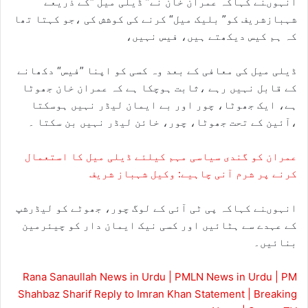
انہوںنے کہاکہ عمران خان نے” ڈیلی میل “کے ذریعے
شہبازشریف کو” بلیک میل“ کرنے کی کوشش کی ،جو کہتا تھا
کہ ہم کیس دیکھتے ہیں، فیس نہیں،
ڈیلی میل کی معافی کے بعد وہ کسی کو اپنا ”فیس“ دکھانے
کے قابل نہیں رہے ،ثابت ہوچکا ہے کہ عمران خان جھوٹا
ہے، ایک جھوٹا، چور اور بے ایمان لیڈر نہیں ہوسکتا
،آئین کے تحت جھوٹا، چور، خائن لیڈر نہیں بن سکتا ۔
عمران کو گندی سیاسی مہم کیلئے ڈیلی میل کا استعمال
کرنے پر شرم آنی چاہیے: وکیل شہباز شریف
انہوںنے کہاکہ پی ٹی آئی کے لوگ چور، جھوٹے کو لیڈرشپ
کے عہدے سے ہٹائیں اور کسی نیک ایمان دار کو چیئرمین
بنائیں۔
Rana Sanaullah News in Urdu | PMLN News in Urdu | PM
Shahbaz Sharif Reply to Imran Khan Statement | Breaking