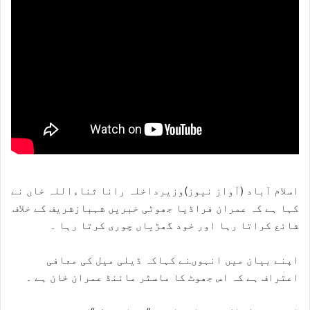
اسلام آباد (آواز نیوز)وزیرداخلہ رانا ثناءاللہ خاں نے
کہا ہے کہ عمران فراڈیا جھوٹی خبریں شہبازشریف کے خلاف
شائع کراتا رہا اور خود گھڑیاں چوری کرتا رہا ۔
اپنے بیان میں انہوںنے کہاکہ ڈیلی میل کی معافی
اعتراف ہے کہ اس جھوٹ کا ماسٹر مائنڈ عمران خان ہے ۔