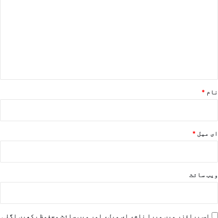
ب
ص
ر
ہ
*
نام
*
ای میل
*
ویب‌ سائٹ
اس براؤزر میں میرا نام، ای میل، اور ویب سائٹ محفوظ رکھیں اگلی