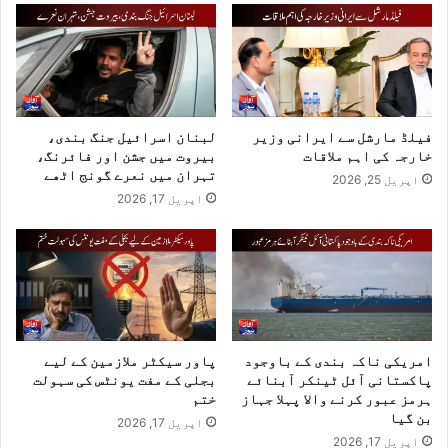
فیلڈ مارشل سے ایرانی وزیر
لبنان اسرائیل جنگ بندی،
خارجہ کی اہم ملاقات
بیروت میں جشن اور فائرنگ،
تہران میں نعرے گونج اٹھے
اپریل 25, 2026
اپریل 17, 2026
امریکی ناکہ بندی کے باوجود
پاور سیکٹر ملازمین کے لیے
پاکستانی آئل ٹینکر آبنائے
بجلی کے مفت یونٹس کی سہولت
ہرمز عبور کرنے والا پہلا جہاز
ختم
بن گیا
اپریل 17, 2026
اپریل 17, 2026