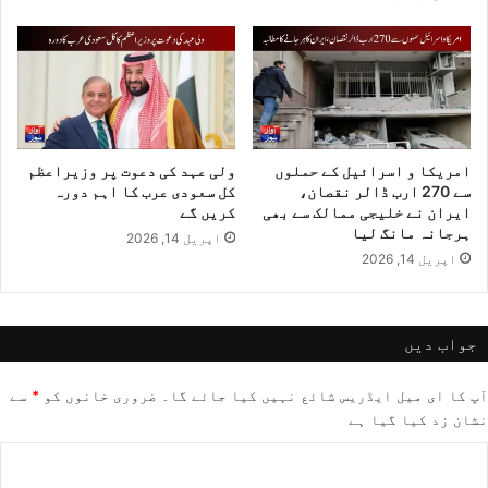
امریکا و اسرائیل کے حملوں
ولی عہد کی دعوت پر وزیراعظم
سے 270 ارب ڈالر نقصان،
کل سعودی عرب کا اہم دورہ
ایران نے خلیجی ممالک سے بھی
کریں گے
ہرجانہ مانگ لیا
اپریل 14, 2026
اپریل 14, 2026
جواب دیں
آپ کا ای میل ایڈریس شائع نہیں کیا جائے گا۔
ضروری خانوں کو
*
سے
نشان زد کیا گیا ہے
ت