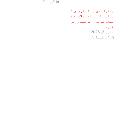
In "شوبز"
ہمارا مشن ہے کہ ایران کی
بیلسٹنگ میزائل صلاحیت کو
تباہ کریں، امریکی وزیر
خارجہ
مارچ 3, 2026
In "پاکستان"