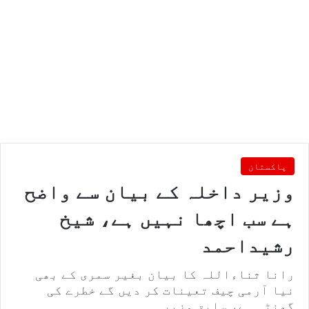
پاکستان
وزیر داخلہ کے بیان سے واضح
ہے سب اچھا نہیں ہے، شیخ
رشیداحمد
رانا ثناءاللہ کا بیان بغیر سمری کے بھی
نیا آرمی چیف تعینات کر دیں گے خطرے کی
گھنٹی ہے، سابق وزیر