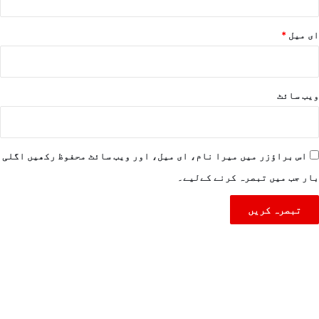
ای میل
*
ویب‌ سائٹ
اس براؤزر میں میرا نام، ای میل، اور ویب سائٹ محفوظ رکھیں اگلی
بار جب میں تبصرہ کرنے کےلیے۔