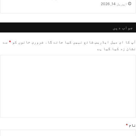
اپریل 14, 2026
جواب دیں
آپ کا ای میل ایڈریس شائع نہیں کیا جائے گا۔
ضروری خانوں کو
*
سے
نشان زد کیا گیا ہے
ت
ب
ص
ر
ہ
*
نام
*