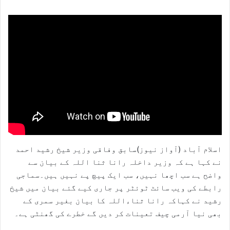
اسلام آباد (آواز نیوز)سابق وفاقی وزیر شیخ رشید احمد
نے کہا ہے کہ وزیر داخلہ رانا ثنا اللہ کے بیان سے
واضح ہے سب اچھا نہیں، سب ایک پیچ پے نہیں ہیں۔سماجی
رابطے کی ویب سائٹ ٹوئٹر پر جاری کیے گئے بیان میں شیخ
رشید نے کہاکہ رانا ثناءاللہ کا بیان بغیر سمری کے
بھی نیا آرمی چیف تعینات کر دیں گے خطرے کی گھنٹی ہے۔