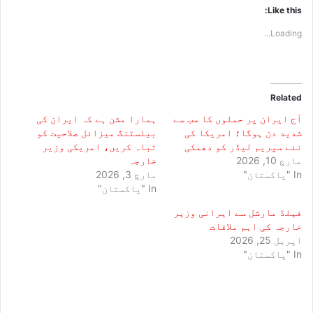
Like this:
Loading...
Related
آج ایران پر حملوں کا سب سے
ہمارا مشن ہے کہ ایران کی
شدید دن ہوگا؛ امریکا کی
بیلسٹنگ میزائل صلاحیت کو
نئے سپریم لیڈر کو دھمکی
تباہ کریں، امریکی وزیر
مارچ 10, 2026
خارجہ
In "پاکستان"
مارچ 3, 2026
In "پاکستان"
فیلڈ مارشل سے ایرانی وزیر
خارجہ کی اہم ملاقات
اپریل 25, 2026
In "پاکستان"