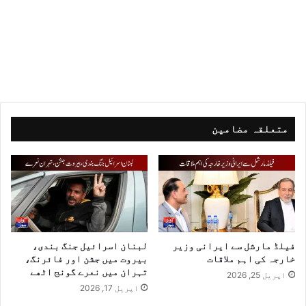
متعلقہ مضامین
فیلڈ مارشل سے ایرانی وزیر
لبنان اسرائیل جنگ بندی،
خارجہ کی اہم ملاقات
بیروت میں جشن اور فائرنگ،
تہران میں نعرے گونج اٹھے
اپریل 25, 2026
اپریل 17, 2026