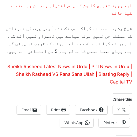
آرمی چیف تقرری کا جن کے پاس اختیار ہے، ان پراعتماد
کیا جائے
شیخ رشید احمد نے کہاکہ جب تک نئے آرمی چیف کی تعیناتی
کا مسئلہ حل نہیں ہوتا سیاست میں ٹھہراو نہیں آئے گا۔
انہوں نے کہا کہ ملک دیوالیہ ہونے کے قریب تر پہنچ گیا
ہے، یہاں نفسا نفسی کا عالم ہے، 5 دن انتہائی اہم ہیں۔
Sheikh Rasheed Latest News in Urdu | PTI News in Urdu |
Sheikh Rasheed VS Rana Sana Ullah | Blasting Reply |
Capital TV
Share this:
Email
Print
Facebook
X
WhatsApp
Pinterest