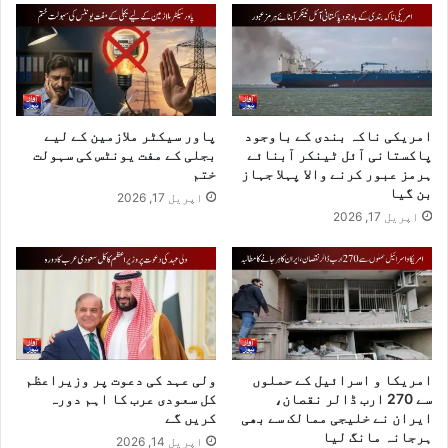
امریکی ناکہ بندی کے باوجود
پاور سیکٹر ملازمین کے لیے
پاکستانی آئل ٹینکر آبنائے
بجلی کے مفت یونٹس کی سہولت
ہرمز عبور کرنے والا پہلا جہاز
ختم
بن گیا
اپریل 17, 2026
اپریل 17, 2026
امریکا و اسرائیل کے حملوں
ولی عہد کی دعوت پر وزیراعظم
سے 270 ارب ڈالر نقصان،
کل سعودی عرب کا اہم دورہ
ایران نے خلیجی ممالک سے بھی
کریں گے
ہرجانہ مانگ لیا
اپریل 14, 2026