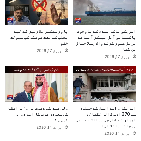
امریکی ناکہ بندی کے باوجود
پاور سیکٹر ملازمین کے لیے
پاکستانی آئل ٹینکر آبنائے
بجلی کے مفت یونٹس کی سہولت
ہرمز عبور کرنے والا پہلا جہاز
ختم
بن گیا
اپریل 17, 2026
اپریل 17, 2026
امریکا و اسرائیل کے حملوں
ولی عہد کی دعوت پر وزیراعظم
سے 270 ارب ڈالر نقصان،
کل سعودی عرب کا اہم دورہ
ایران نے خلیجی ممالک سے بھی
کریں گے
ہرجانہ مانگ لیا
اپریل 14, 2026
اپریل 14, 2026