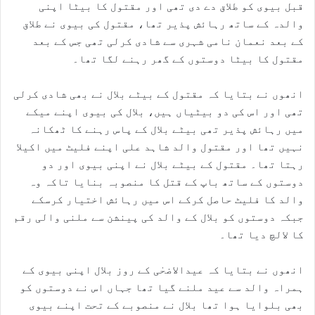
قبل بیوی کو طلاق دے دی تھی اور مقتول کا بیٹا اپنی
والدہ کے ساتھ رہائش پذیر تھا، مقتول کی بیوی نے طلاق
کے بعد نعمان نامی شہری سے شادی کرلی تھی جس کے بعد
مقتول کا بیٹا دوستوں کے گھر رہنے لگا تھا۔
انھوں نے بتایا کہ مقتول کے بیٹے بلال نے بھی شادی کرلی
تھی اور اس کی دو بیٹیاں ہیں، بلال کی بیوی اپنے میکے
میں رہائش پذیر تھی بیٹے بلال کے پاس رہنے کا ٹھکانہ
نہیں تھا اور مقتول والد شاہد علی اپنے فلیٹ میں اکیلا
رہتا تھا۔ مقتول کے بیٹے بلال نے اپنی بیوی اور دو
دوستوں کے ساتھ باپ کے قتل کا منصوبہ بنایا تاکہ وہ
والد کا فلیٹ حاصل کرکے اس میں رہائش اختیار کرسکے
جبکہ دوستوں کو بلال کے والد کی پینشن سے ملنی والی رقم
کا لالچ دیا تھا۔
انھوں نے بتایا کہ عیدالاضحٰی کے روز بلال اپنی بیوی کے
ہمراہ والد سے عید ملنے گیا تھا جہاں اس نے دوستوں کو
بھی بلوایا ہوا تھا بلال نے منصوبے کے تحت اپنے بیوی