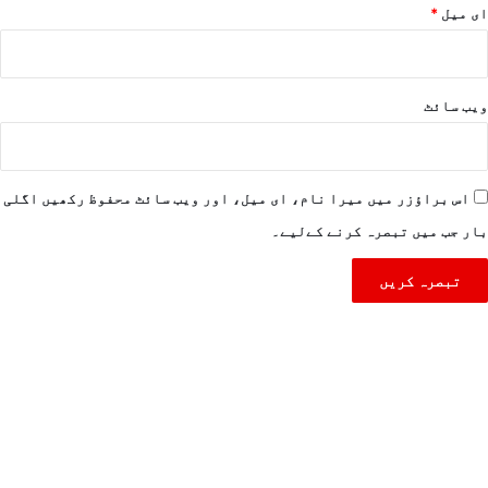
ای میل
*
ویب‌ سائٹ
اس براؤزر میں میرا نام، ای میل، اور ویب سائٹ محفوظ رکھیں اگلی
بار جب میں تبصرہ کرنے کےلیے۔