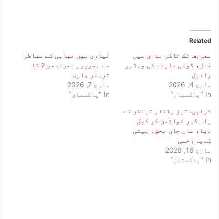
Related
معروف ٹک ٹاکر مذاق میں
لیاری میں تباہی کے مناظر
قتل، گولی مارنے کی ویڈیو
سے بھرپور دھرندھر 2 کا
وائرل
ٹریلر جاری
مارچ 4, 2026
مارچ 7, 2026
In "پاکستان"
In "پاکستان"
کراچی: تیز رفتار ٹینکر نے
راہ گیر خواتین کو کچل
دیا، ماں جاں بحق، بیٹی
شدید زخمی
مارچ 16, 2026
In "پاکستان"