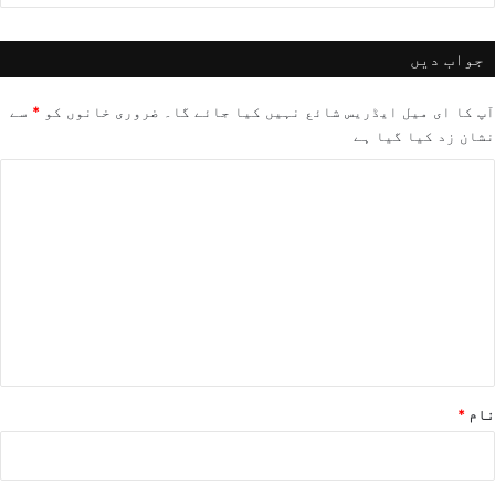
جواب دیں
آپ کا ای میل ایڈریس شائع نہیں کیا جائے گا۔
ضروری خانوں کو
*
سے
نشان زد کیا گیا ہے
ت
ب
ص
ر
ہ
*
نام
*