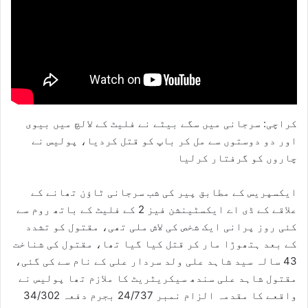
کراچی: سرجانی میں سگے بیٹے نے فلیٹ کے لالچ میں بیوی
اور دو دوستوں سے مل کر باپ کو قتل کردیا، پولیس نے
چاروں کو گرفتار کرلیا
ایکسپریس کے مطابق پیر کی شب سرجانی ٹاؤن تھانے کے
علاقے کے ڈی اے ایکسٹینشن فیز 2 کے فلیٹ کے باتھ روم سے
کئی روز پرانی ایک شخص کی لاش ملی تھی، مقتول کو تشدد
کے بعد ہتھوڑا مار کر قتل کیا گیا تھا، مقتول کی شناخت
43 سالہ سید شاہد علی ولد سردار علی کے نام سے کی گئی،
مقتول شاہد علی سندھ سیکریٹریٹ کا ملازم تھا پولیس نے
واقعے کا مقدمہ الزام نمبر 24/737 بجرم دفعہ 34/302