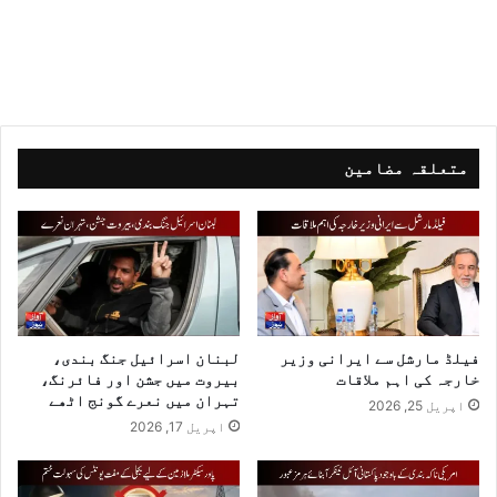
متعلقہ مضامین
فیلڈ مارشل سے ایرانی وزیر
لبنان اسرائیل جنگ بندی،
خارجہ کی اہم ملاقات
بیروت میں جشن اور فائرنگ،
تہران میں نعرے گونج اٹھے
اپریل 25, 2026
اپریل 17, 2026