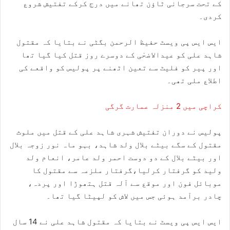
کے تحت سرجانی ٹاؤن تھانے میں درج کرکے تفتیش شروع
کردی۔
ایس ایس پی ویسٹ حفیظ الرحمن بگٹی نے بتایا کہ مقتول
شاہد علی کو عیدالاضحٰی کے دوسرے روز قتل کیا گیا تھا
اور پیر کو فلیٹ سے تعین اٹھنے پر پولیس کو واقعے کی
اطلاع ملی تھی۔
کراچی میں 2 منزلہ عمارت گرگی
پولیس نے دوران تفتیش شہری شاہد علی کے قتل میں ملوث
مقتول کے سگے بیٹے بلال ولد شاہد، بہو ماہ نور زوجہ بلال
اور بیٹے بلال کے دو دوست احمر ولد عامر، انعام ولد
ولید کو گرفتار کرلیا،گرفتار ملزمہ سے مقتول کا
موبائل فون اور موقع سے آلہ قتل ہتھوڑا اور پردہ،
چادر برآمد ہوئی جس میں لاش کو لپیٹا گیا تھا۔
ایس ایس پی ویسٹ نے بتایا کہ مقتول شاہد علی نے 14 سال