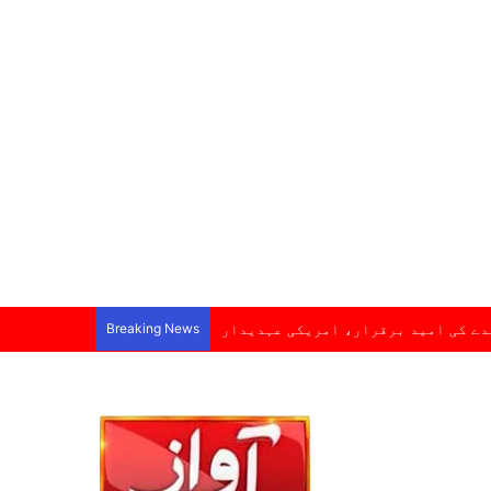
ہدے کی امید برقرار، امریکی عہدیدار
Breaking News