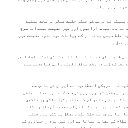
جود نہیں رہا۔
پنیٹا نے ٹرمپ کی جنگی حکمت عملی پر سخت تنقید
ائے محض قیاس آرائیوں اور غیر حقیقت پسندانہ سوچ
ہ غلط فہمی ہے کہ ان کے بیانات خود بخود حقیقت میں
ِ عمل ہے۔
لی خامنہ ای کو نشانہ بنانا ایک بڑی اسٹریٹجک غلطی
ے بجائے زیادہ سخت مؤقف رکھنے والی قیادت سامنے
کیا کہ امریکی انتظامیہ نے ایران کی جانب سے
لیے پیشگی تیاری نہیں کی، حالانکہ یہ مسئلہ ماضی
ث آتا رہا ہے اور اس کے عالمی تیل منڈی پر سنگین
صورتحال میں امریکا کے پاس محدود آپشنز رہ گئے
ا رہا ہے جس سے جنگ بندی مشکل ہو گئی ہے، جبکہ
نظام کو نشانہ بناتا ہے اور تیل بردار جہازوں کو