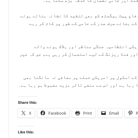
شدت اور جانی نقصان کا خدشہ بڑھ سکتا ہے۔
فاع پیٹ ہیگستھ کو بھی تنقید کا نشانہ بناتے ہوئے
ے بجائے صرف صدر کے حامی کے طور پر کام کر رہے
یکی انتظامیہ جنگی مناظر اور ہلاک ہونے والے
اور فنڈ ریزنگ کے لیے استعمال کر رہی ہے، جو کہ غیر
کے اسکول پر امریکی حملے پر معافی نہ مانگنا بھی
 رہا ہے اور اس سے منفی تاثر مزید مضبوط ہو رہا ہے۔
Share this:
X
Facebook
Print
Email
P
Like this: