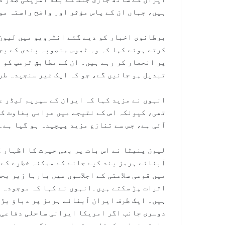
ہیں، جہاں ان کے پاس مؤثر اور واضح راستہ مو
برطانوی اخبار کو دیے گئے انٹرویو میں لیون 
کرتے ہوئے کہا کہ وہ ٹھوس منصوبہ بندی کے بج
پر انحصار کر رہے ہیں۔ ان کے مطابق ٹرمپ کو ی
تبدیل ہو جائیں گے، جو کہ ایک غیر سنجیدہ طرز
انہوں نے مزید کہا کہ ایران کے سپریم لیڈر ع
تھی، کیونکہ اس کے نتیجے میں عوامی بغاوت ک
آئی ہے، جس سے تنازع مزید پیچیدہ ہو گیا ہے۔
لیون پنیٹا نے اس بات پر بھی حیرت کا اظہار 
آبنائے ہرمز بند کیے جانے کے ممکنہ خطرے کے 
میں قومی سلامتی کے اجلاسوں میں بارہا زیر بح
اثرات پڑ سکتے ہیں۔انہوں نے کہا کہ موجودہ 
ہیں۔ ایک طرف ایران آبنائے ہرمز پر دباؤ بڑھ
دوسری جانب اگر امریکا ایرانی ساحلی دفاعی 