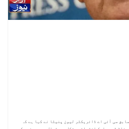
ابق سی آئی اے ڈائریکٹر لیون پنیٹا نے کہا ہے کہ
ونلڈ ٹرمپ ایک انتہائی مشکل صورتحال میں پھنس چکے