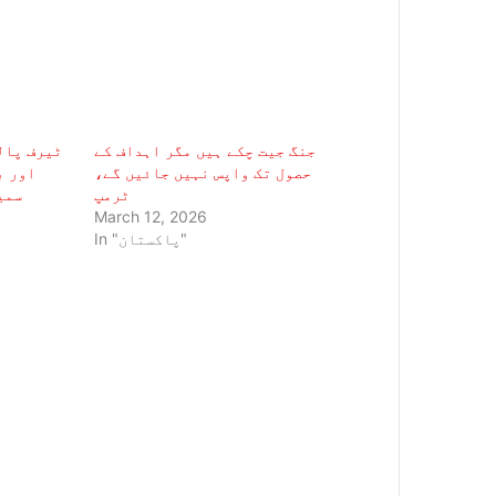
جنگ جیت چکے ہیں مگر اہداف کے
ٹیرف پال
حصول تک واپس نہیں جائیں گے،
اور ب
ٹرمپ
سمی
March 12, 2026
In "پاکستان"