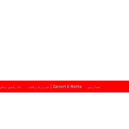
تصاویر
ضرورت رشتہ | Zaroort E Rishta
تارکین وطن