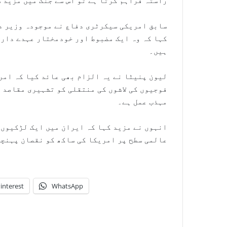
راستہ فراہم کرتا ہے تو اس سے جنگ میں مزید 
سابق امریکی سیکرٹری دفاع نے موجودہ وزیر د
کہا کہ وہ ایک مضبوط اور خودمختار عہدے دار ک
ہیں۔
لیون پنیٹا نے یہ الزام بھی عائد کیا کہ امر
فوجیوں کی لاشوں کی منتقلی کو تشہیری مقاصد 
مہذب عمل ہے۔
انہوں نے مزید کہا کہ ایران میں ایک لڑکیوں 
عالمی سطح پر امریکا کی ساکھ کو نقصان پہنچا
interest
WhatsApp