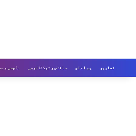
تصاویر
یو اے ای
سائنس و ٹیکنالوجی
دلچسپ و عج