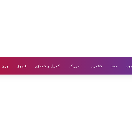
یب
صحت
کشمیر
امریکہ
کھیل و کھلاڑی
شوبز
بین ا