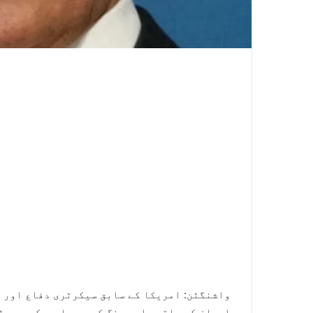
واشنگٹن: امریکا کے سابق سیکرٹری دفاع اور س
ایران کے ساتھ جاری جنگ کے بعد امریکی صدر ڈ