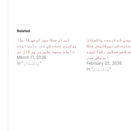
Related
یسی کے ذریعے پاکستان
ایران جنگ میں ٹرمپ کا بڑا
ھارت کی نیوکلیئر جنگ
یوٹرن، حملے کی ذمہ داری اپنے
ت کئی جنگیں رکوائیں،
داماد سمیت مشیروں پر ڈال دی
امریکی صدر
March 11, 2026
February 25, 2026
In "پاکستان"
In "پاکستان"