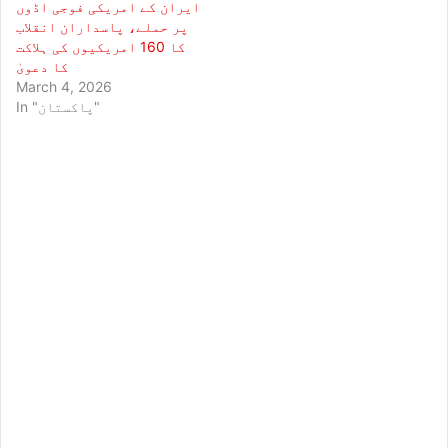
ایران کے امریکی فوجی اڈوں
پر حملے، پاسداران انقلاب
کا 160 امریکیوں کی ہلاکت
کا دعویٰ
March 4, 2026
In "پاکستان"