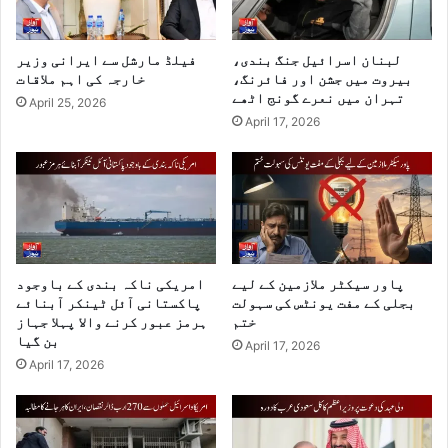
لبنان اسرائیل جنگ بندی،
فیلڈ مارشل سے ایرانی وزیر
بیروت میں جشن اور فائرنگ،
خارجہ کی اہم ملاقات
تہران میں نعرے گونج اٹھے
April 25, 2026
April 17, 2026
پاور سیکٹر ملازمین کے لیے
امریکی ناکہ بندی کے باوجود
بجلی کے مفت یونٹس کی سہولت
پاکستانی آئل ٹینکر آبنائے
ختم
ہرمز عبور کرنے والا پہلا جہاز
بن گیا
April 17, 2026
April 17, 2026