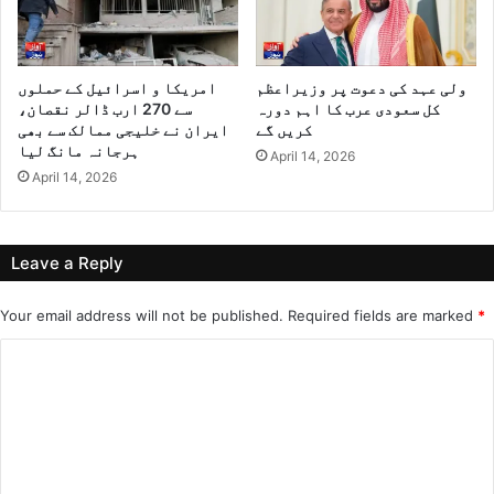
ولی عہد کی دعوت پر وزیراعظم
امریکا و اسرائیل کے حملوں
کل سعودی عرب کا اہم دورہ
سے 270 ارب ڈالر نقصان،
کریں گے
ایران نے خلیجی ممالک سے بھی
ہرجانہ مانگ لیا
April 14, 2026
April 14, 2026
Leave a Reply
Your email address will not be published.
Required fields are marked
*
C
o
m
m
e