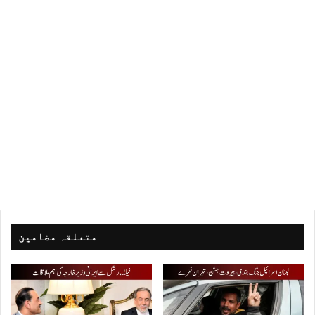
متعلقہ مضامین