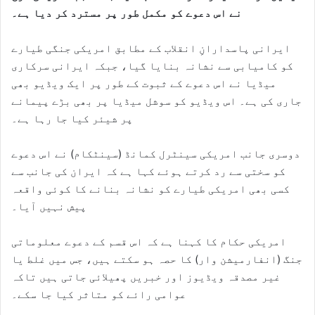
نے اس دعوے کو مکمل طور پر مسترد کر دیا ہے۔
ایرانی پاسدارانِ انقلاب کے مطابق امریکی جنگی طیارے
کو کامیابی سے نشانہ بنایا گیا، جبکہ ایرانی سرکاری
میڈیا نے اس دعوے کے ثبوت کے طور پر ایک ویڈیو بھی
جاری کی ہے۔ اس ویڈیو کو سوشل میڈیا پر بھی بڑے پیمانے
پر شیئر کیا جا رہا ہے۔
دوسری جانب امریکی سینٹرل کمانڈ (سینٹکام) نے اس دعوے
کو سختی سے رد کرتے ہوئے کہا ہے کہ ایران کی جانب سے
کسی بھی امریکی طیارے کو نشانہ بنانے کا کوئی واقعہ
پیش نہیں آیا۔
امریکی حکام کا کہنا ہے کہ اس قسم کے دعوے معلوماتی
جنگ (انفارمیشن وار) کا حصہ ہو سکتے ہیں، جس میں غلط یا
غیر مصدقہ ویڈیوز اور خبریں پھیلائی جاتی ہیں تاکہ
عوامی رائے کو متاثر کیا جا سکے۔