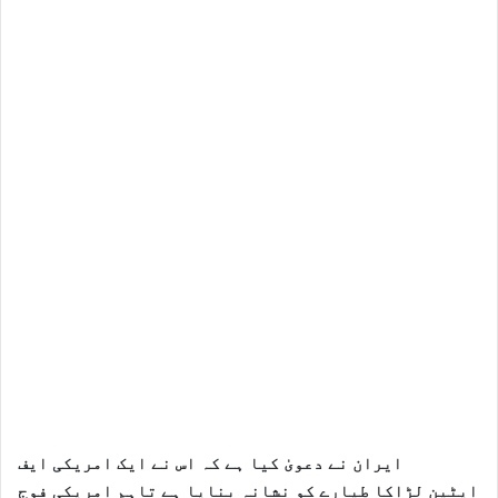
ایران نے دعویٰ کیا ہے کہ اس نے ایک امریکی ایف
ایٹین لڑاکا طیارے کو نشانہ بنایا ہے تاہم امریکی فوج