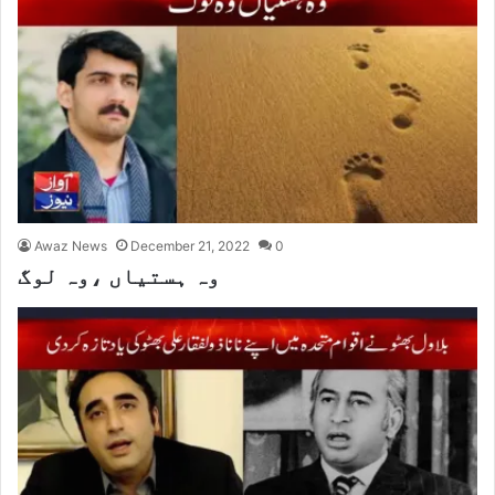
Awaz News
December 21, 2022
0
وہ ہستیاں ،وہ لوگ