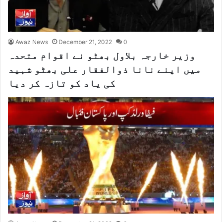
Awaz News
December 21, 2022
0
وزیر خارجہ بلاول بھٹو نے اقوام متحدہ
میں اپنے نانا ذوالفقار علی بھٹو شہید
کی یاد کو تازہ کر دیا