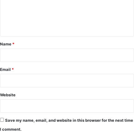
m
e
n
t
*
Name
*
Email
*
Website
Save my name, email, and website in this browser for the next time
I comment.