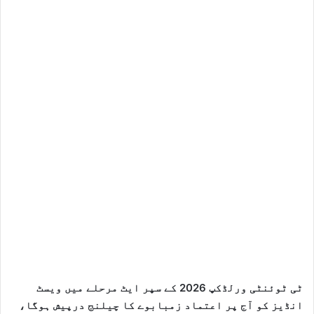
ٹی ٹوئنٹی ورلڈکپ 2026 کے سپر ایٹ مرحلے میں ویسٹ
انڈیز کو آج پر اعتماد زمبابوے کا چیلنج درپیش ہوگا،