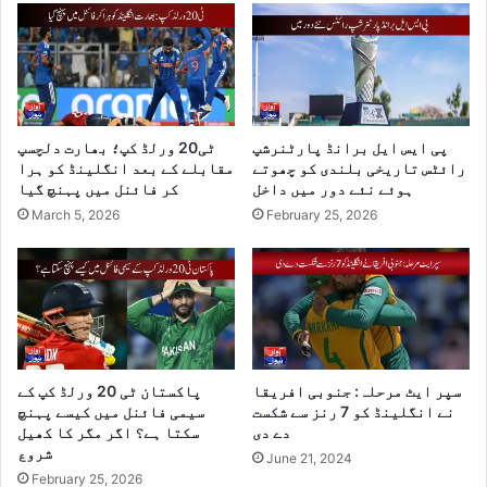
پی ایس ایل برانڈ پارٹنرشپ
ٹی20 ورلڈ کپ؛ بھارت دلچسپ
رائٹس تاریخی بلندی کو چھوتے
مقابلے کے بعد انگلینڈ کو ہرا
ہوئے نئے دور میں داخل
کر فائنل میں پہنچ گیا
March 5, 2026
February 25, 2026
سپر ایٹ مرحلہ: جنوبی افریقا
پاکستان ٹی 20 ورلڈ کپ کے
نے انگلینڈ کو 7 رنز سے شکست
سیمی فائنل میں کیسے پہنچ
دے دی
سکتا ہے؟ اگر مگر کا کھیل
شروع
June 21, 2024
February 25, 2026