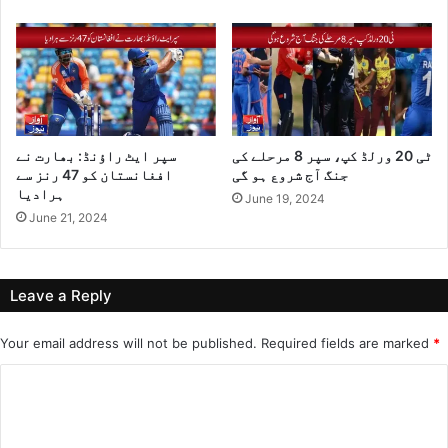
ٹی 20 ورلڈ کپ، سپر 8 مرحلے کی
سپر ایٹ راؤنڈ: بھارت نے
جنگ آج شروع ہو گی
افغانستان کو 47 رنز سے
ہرادیا
June 19, 2024
June 21, 2024
Leave a Reply
Your email address will not be published.
Required fields are marked
*
C
o
m