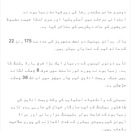
دوسری جانب سکندر رضا کی زیرقیادت زمبابوے نے
ابتدائی مرحلے میں آسٹریلیا اور سری لنکا جیسے مضبوط
حریفوں کو مات دیکرسب کو متاثر کیا ہے۔
22 سالہ برائن بینیٹ دو نصف سنچریز کی مدد سے 175 رنز
کے ساتھ ٹیم کے نمایاں بیٹر ہیں۔
تاہم دونوں ٹیموں کے درمیان ایک بڑا فرق ہارڈ ہٹنگ کا
ہے۔ زمبابوے نے پورے ٹورنامنٹ میں صرف 8 چھکے لگائے
ہیں جبکہ ویسٹ انڈین ٹیم چار میچز میں اب تک 36 چھکے
جڑچکی ہے۔
ممبئی کے وانکھیڈے اسٹیڈیم کی وکٹ ویسٹ انڈیز کی
طاقتور بیٹنگ کے لیے سازگار خیال کی جارہی ہے، تاہم
زمبابوے کے فاسٹ بولر بلیسنگ مزاربانی اور براڈ
ایونز کیریبیئن بیٹرز کے قدم اکھاڑنے کی پوری صلاحیت
رکھتے ہیں۔