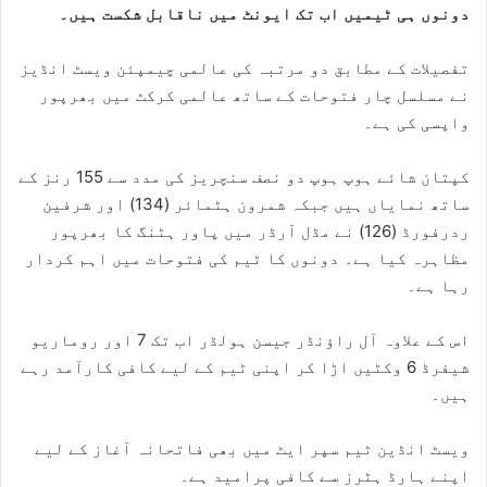
دونوں ہی ٹیمیں اب تک ایونٹ میں ناقابل شکست ہیں۔
تفصیلات کے مطابق دو مرتبہ کی عالمی چیمپئن ویسٹ انڈیز
نے مسلسل چار فتوحات کے ساتھ عالمی کرکٹ میں بھرپور
واپسی کی ہے۔
کپتان شائے ہوپ ہوپ دو نصف سنچریز کی مدد سے 155 رنز کے
ساتھ نمایاں ہیں جبکہ شمرون ہٹمائر (134) اور شرفین
ردرفورڈ (126) نے مڈل آرڈر میں پاور ہٹنگ کا بھرپور
مظاہرہ کیا ہے۔ دونوں کا ٹیم کی فتوحات میں اہم کردار
رہا ہے۔
اس کے علاوہ آل راؤنڈر جیسن ہولڈر اب تک 7 اور روماریو
شیفرڈ 6 وکٹیں اڑا کر اپنی ٹیم کے لیے کافی کارآمد رہے
ہیں۔
ویسٹ انڈین ٹیم سپر ایٹ میں بھی فاتحانہ آغاز کے لیے
اپنے ہارڈ ہٹرز سے کافی پرامید ہے۔