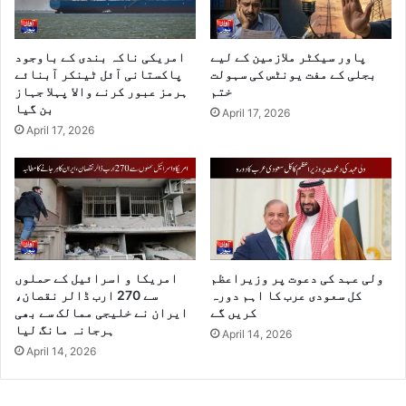
پاور سیکٹر ملازمین کے لیے
امریکی ناکہ بندی کے باوجود
بجلی کے مفت یونٹس کی سہولت
پاکستانی آئل ٹینکر آبنائے
ختم
ہرمز عبور کرنے والا پہلا جہاز
بن گیا
April 17, 2026
April 17, 2026
ولی عہد کی دعوت پر وزیراعظم
امریکا و اسرائیل کے حملوں
کل سعودی عرب کا اہم دورہ
سے 270 ارب ڈالر نقصان،
کریں گے
ایران نے خلیجی ممالک سے بھی
ہرجانہ مانگ لیا
April 14, 2026
April 14, 2026