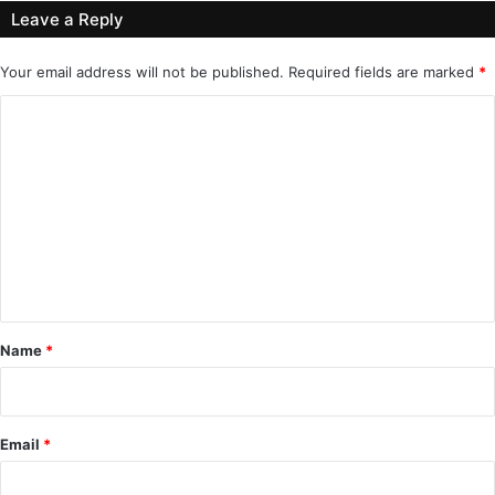
Leave a Reply
Your email address will not be published.
Required fields are marked
*
C
o
m
m
e
n
t
*
Name
*
Email
*