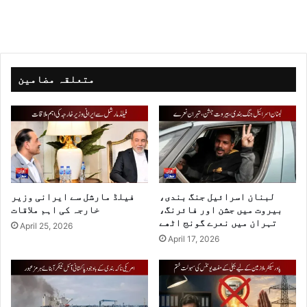
متعلقہ مضامین
لبنان اسرائیل جنگ بندی،
فیلڈ مارشل سے ایرانی وزیر
بیروت میں جشن اور فائرنگ،
خارجہ کی اہم ملاقات
تہران میں نعرے گونج اٹھے
April 25, 2026
April 17, 2026