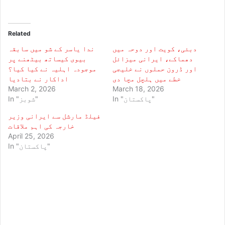
Related
دبئی، کویت اور دوحہ میں
ندا یاسر کے شو میں سابقہ
دھماکے، ایرانی میزائل
بیوی کیساتھ بیٹھنے پر
اور ڈرون حملوں نے خلیجی
موجودہ اہلیہ نے کیا کیا؟
خطے میں ہلچل مچا دی
اداکار نے بتادیا
March 2, 2026
March 18, 2026
In "پاکستان"
In "شوبز"
فیلڈ مارشل سے ایرانی وزیر
خارجہ کی اہم ملاقات
April 25, 2026
In "پاکستان"