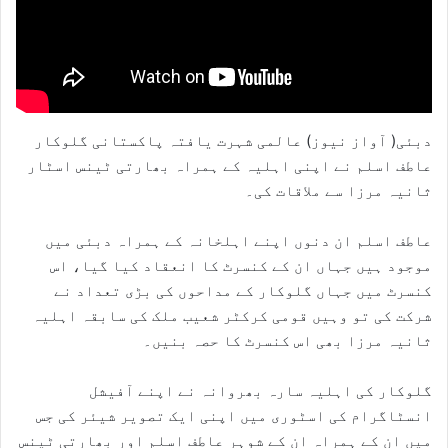
دبئی( آواز نیوز) عالمی شہرت یافتہ پاکستانی گلوکار
عاطف اسلم نے اپنی اہلیہ کے ہمراہ بھارتی ٹینس اسٹار
ثانیہ مرزا سے ملاقات کی۔
عاطف اسلم ان دنوں اپنے اہلخانہ کے ہمراہ دبئی میں
موجود ہیں جہاں ان کے کنسرٹ کا انعقاد کیا گیا، اس
کنسرٹ میں جہاں گلوکار کے مداحوں کی بڑی تعداد نے
شرکت کی تو وہیں قومی کرکٹر شعیب ملک کی سابقہ اہلیہ
ثانیہ مرزا بھی اس کنسرٹ کا حصہ بنیں۔
گلوکار کی اہلیہ سارہ بھروانہ نے اپنے آفیشل
انسٹاگرام کی اسٹوری میں اپنی ایک تصویر شیئر کی جس
میں ان کے ہمراہ ان کے شوہر عاطف اسلم اور بھارتی ٹینس