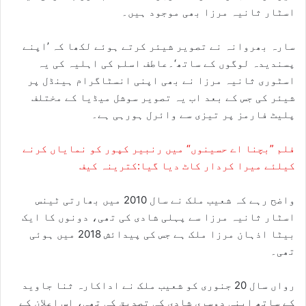
اسٹار ثانیہ مرزا بھی موجود ہیں۔
سارہ بھروانہ نے تصویر شیئر کرتے ہوئے لکھا کہ ’اپنے
پسندیدہ لوگوں کے ساتھ‘۔عاطف اسلم کی اہلیہ کی یہ
اسٹوری ثانیہ مرزا نے بھی اپنی انسٹاگرام ہینڈل پر
شیئر کی جس کے بعد اب یہ تصویر سوشل میڈیا کے مختلف
پلیٹ فارمز پر تیزی سے وائرل ہورہی ہے۔
فلم ”بچنا اے حسینوں“ میں رنبیر کپور کو نمایاں کرنے
کیلئے میرا کردار کاٹ دیا گیا:کترینہ کیف
واضح رہے کہ شعیب ملک نے سال 2010 میں بھارتی ٹینس
اسٹار ثانیہ مرزا سے پہلی شادی کی تھی، دونوں کا ایک
بیٹا اذہان مرزا ملک ہے جس کی پیدائش 2018 میں ہوئی
تھی۔
رواں سال 20 جنوری کو شعیب ملک نے اداکارہ ثنا جاوید
کے ساتھ اپنی دوسری شادی کی تصدیق کی تھی، اس اعلان کے