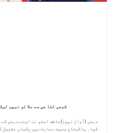
کبھی لتا جی سے ملا تو نہیں لیک
دبئی (آواز نیوز)عاطف اسلم نے اپنے دبئی کے
کیا۔ پاکستان سمیت بھارت میں یکساں مقبول گ