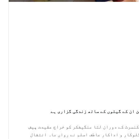
ن ان کے گیتوں کے ساتھ زندگی گزاری ہے
 کنسرٹ کے دوران لتا منگیشکر کو خراج عقیدت پیش
لوکار و اداکار عاطف اسلم نے رواں ماہ انتقال