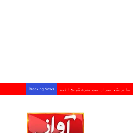
 فائرنگ، تہران میں نعرے گونج اٹھے
Breaking News