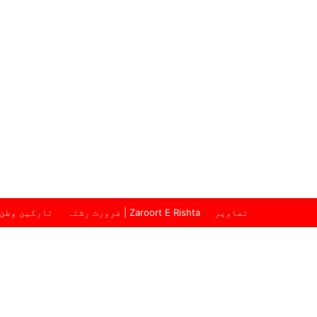
تصاویر
ضرورت رشتہ | Zaroort E Rishta
تارکین وطن