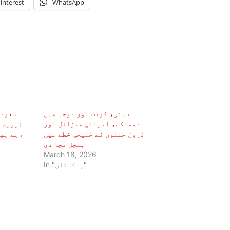
interest
WhatsApp
دبئی، کویت اور دوحہ میں
سعودی
دھماکے، ایرانی میزائل اور
ضروری ہ
ڈرون حملوں نے خلیجی خطے میں
رہے ہی
ہلچل مچا دی
March 18, 2026
In "پاکستان"