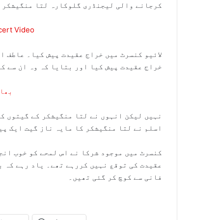
کرجانے والی لیجنڈری گلوکارہ لتا منگیشکر 
cert Video
لائیو کنسرٹ میں خراج عقیدت پیش کیا۔ عاطف ا
خراج عقیدت پیش کیا اور بتایا کہ وہ ان سے کب
بھار
نہیں لیکن انہوں نے لتا منگیشکر کے گیتوں کے
اسلم نے لتا منگیشکر کا مایہ ناز گیت ایک پی
کنسرٹ میں موجود شرکا نے اس لمحے کو خوب انج
فانی سے کوچ کر گئی تھیں۔