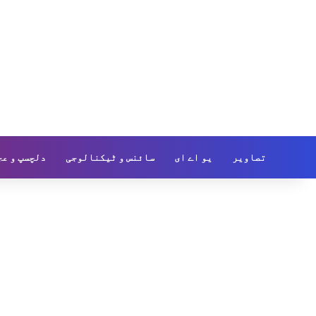
تصاویر
یو اے ای
سائنس و ٹیکنالوجی
دلچسپ و عج