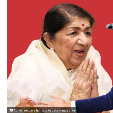
Atif Aslam pays homage to Lata Mangeshkar