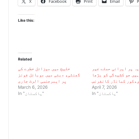
X
Facebook
Print
Email
P
Like this:
Related
ہ پر ایرانی حملے غیر
خلیج میں میزائل خطرے کی
یں جو کشیدگی کو بڑھا
گھنٹی، دبئی میں موبائل فونز
ں،کور کمانڈر کانفرنس
پر ایمرجنسی الرٹ جاری
March 6, 2026
April 7, 2026
In "پاکستان"
In "پاکستان"