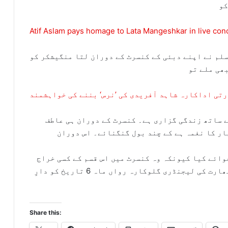
کو
Atif Aslam pays homage to Lata Mangeshkar in live con
سلم نے اپنے دبئی کے کنسرٹ کے دوران لتا منگیشکر کو
ھی ملے تو
تی اداکارہ شاہد آفریدی کی ’نرس‘ بننے کی خواہشمند
 ساتھ زندگی گزاری ہے۔ کنسرٹ کے دوران ہی عاطف
ار کا نغمہ ہے کے چند بول گنگنائے۔ اس دوران
وائے کیا کیونکہ وہ کنسرٹ میں اس قسم کے کسی خراج
عقیدت کی توقع نہیں کررہے تھے۔ یاد رہے کہ بھارت کی لیجنڈری گلوکارہ رواں ماہ 6 تاریخ کو دارِ
Share this: