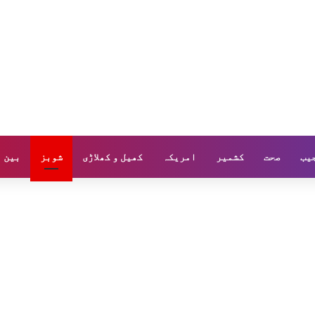
یب
صحت
کشمیر
امریکہ
کھیل و کھلاڑی
شوبز
بین ا