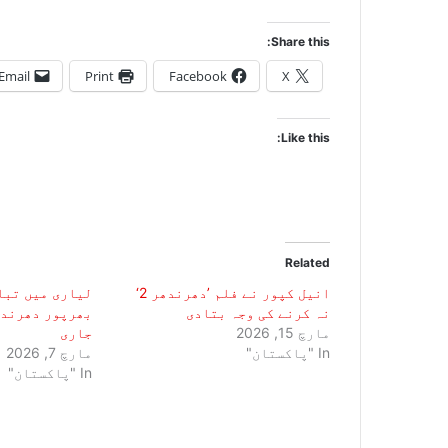
Share this:
Email
Print
Facebook
X
Like this:
Related
انیل کپور نے فلم ’دھرندھر 2‘
لیاری میں تبا
نہ کرنے کی وجہ بتادی
مارچ 15, 2026
جاری
In "پاکستان"
مارچ 7, 2026
In "پاکستان"