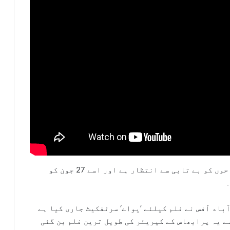
میگا بجٹ اور میگا کاسٹ پر مشتمل فلم کا مداحوں کو بے تابی سے انتظار ہے اور اسے 27 جون کو
باد آفس نے فلم کیلئے ’یواے‘ سرٹفکیٹ جاری کیا ہے
18 منٹ 56 سیکنڈ ہے جس سے یہ پرابھاس کے کیریئر کی طویل ترین فلم بن گئی