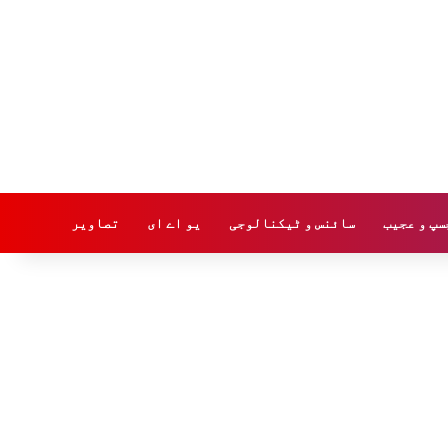
سپ و عجیب
سائنس و ٹیکنالوجی
یو اے ای
تصاویر