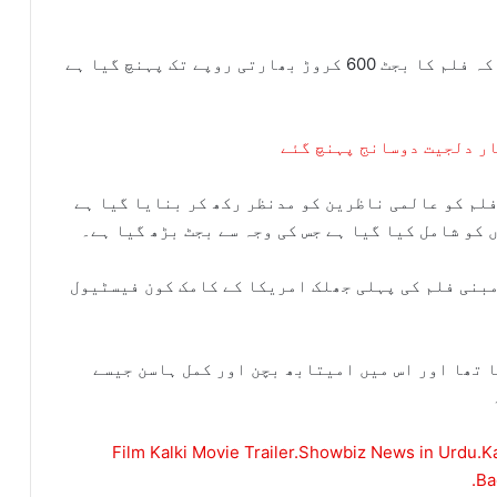
بھارتی میڈیا نے اپنے ذرائع سے دعویٰ کیا ہے کہ فلم کا بجٹ 600 کروڑ بھارتی روپے تک پہنچ گیا ہے
ار دلجیت دوسانج پہنچ گئے
لم کو عالمی ناظرین کو مدنظر رکھ کر بنایا گیا ہے
کو شامل کیا گیا ہے جس کی وجہ سے بجٹ بڑھ گیا ہے۔
مبنی فلم کی پہلی جھلک امریکا کے کامک کون فیسٹیول
ا تھا اور اس میں امیتابھ بچن اور کمل ہاسن جیسے
Film Kalki Movie Trailer.Showbiz News in Urdu.Ka
Ba