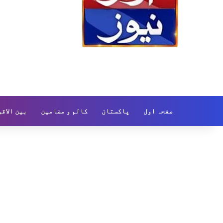
صفحہ اول
پاکستان
کالم و مضامین
بین الاق