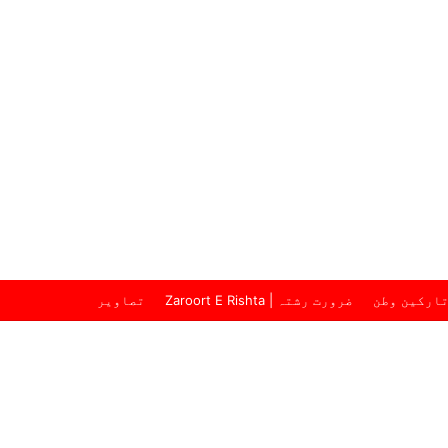
ارکین وطن
ضرورت رشتہ | Zaroort E Rishta
تصاویر