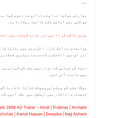
ہے۔
جو کسی بھی انڈین فلم کا نیا ریکارڈ ہے۔
مومن ثاقب کی اداسی دور کرنے کیلئے سپر اسٹ
پرابھاس نے ایک تازہ انٹرویو میں بتایا کہ ف
اور اس میں انڈسٹری کے سب سے بہترین فنکاروں 
دنیا کی تباہی کے ہزار برس بعد کی کہانی پر 
میں سامنے آئی تھی۔
میگا فلم کو پہلے ’پروجیکٹ کے‘ کا نام دیا گی
لیجنڈری اداکار بھی ایکشن میں نظر آئیں گے۔
lki 2898 AD Trailer – Hindi | Prabhas | Amitabh
chchan | Kamal Haasan | Deepika | Nag Ashwin.