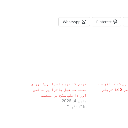
WhatsApp
Pinterest
ہی کے مناظر سے
مودی کا دورۂ اسرائیل: ایران
بھرپور دھرندھر 2 کا ٹریلر
حملے سے قبل یاترا پر عالمی
اور داخلی سطح پر تنقید
مارچ 4, 2026
In "انڈیا"