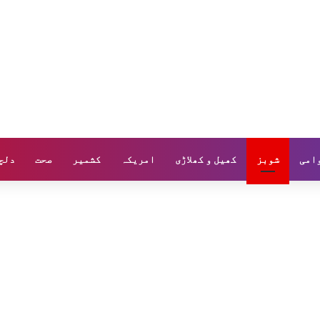
وامی
شوبز
کھیل و کھلاڑی
امریکہ
کشمیر
صحت
دلچ