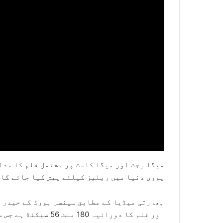
پوری دنیا میں ریلیز کیلئے پیش کیا جائے گا۔
بھارتی میڈیا کے مطابق سینسر بورڈ کے حیدر آ
اور فلم کا دورانیہ 0