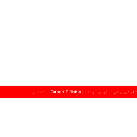
ارکین وطن
ضرورت رشتہ | Zaroort E Rishta
تصاویر