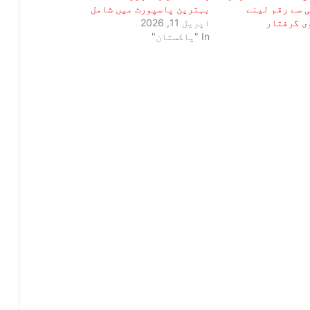
 سے رقم لینے
بہترین پاسپورٹ میں شامل
ی گرفتار
اپریل 11, 2026
In "پاکستان"