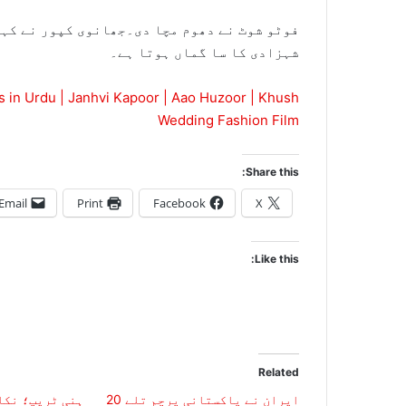
فوٹو شوٹ نے دھوم مچا دی۔جھانوی کپور نے کہا
شہزادی کا سا گماں ہوتا ہے۔
 in Urdu | Janhvi Kapoor | Aao Huzoor | Khush
Wedding Fashion Film
Share this:
Email
Print
Facebook
X
Like this:
Related
ایران نے پاکستانی پرچم تلے 20
ہنی ٹریپ؛ نکا