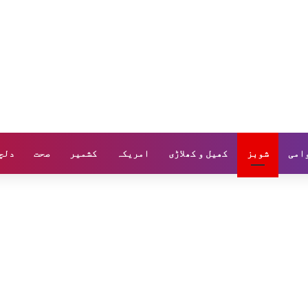
وامی
شوبز
کھیل و کھلاڑی
امریکہ
کشمیر
صحت
دلچ