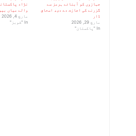
جہازوں کو آبنائے ہرمز سے
نژاد پاکستانی
گزرنے کی اجازت دے دی، اسحاق
والے میاں بیو
ڈار
مارچ 4, 2026
مارچ 29, 2026
In "شوبز"
In "پاکستان"