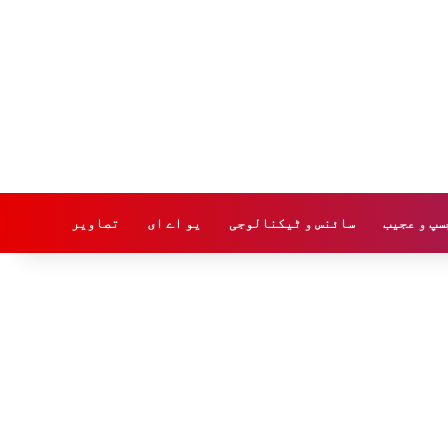
سپ و عجیب
سائنس و ٹیکنالوجی
یو اے ای
تصاویر