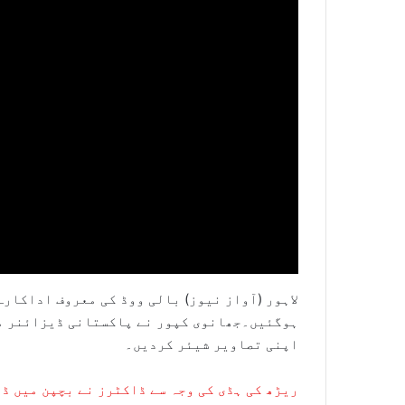
لاہور (آواز نیوز) بالی ووڈ کی معروف اداکار
ہوگئیں۔جھانوی کپور نے پاکستانی ڈیزائنر م
اپنی تصاویر شیئر کردیں۔
ریڑھ کی ہڈی کی وجہ سے ڈاکٹرز نے بچپن میں ڈ