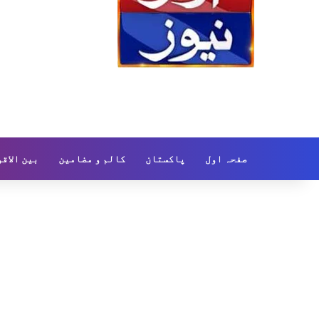
صفحہ اول
پاکستان
کالم و مضامین
بین الاق