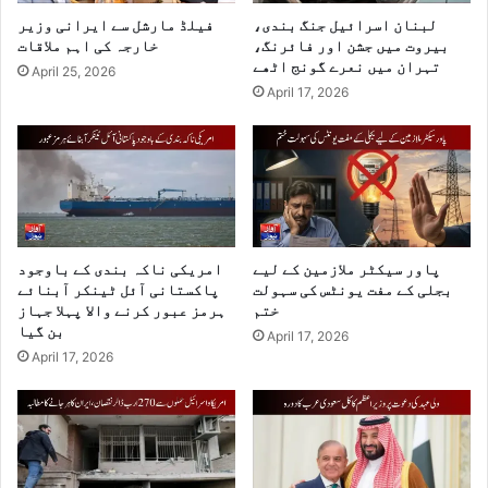
لبنان اسرائیل جنگ بندی،
فیلڈ مارشل سے ایرانی وزیر
بیروت میں جشن اور فائرنگ،
خارجہ کی اہم ملاقات
تہران میں نعرے گونج اٹھے
April 25, 2026
April 17, 2026
پاور سیکٹر ملازمین کے لیے
امریکی ناکہ بندی کے باوجود
بجلی کے مفت یونٹس کی سہولت
پاکستانی آئل ٹینکر آبنائے
ختم
ہرمز عبور کرنے والا پہلا جہاز
بن گیا
April 17, 2026
April 17, 2026