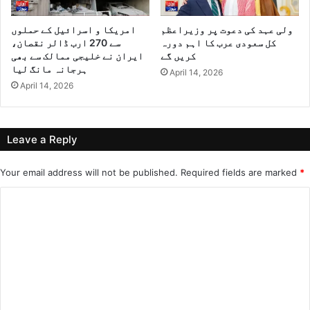
ولی عہد کی دعوت پر وزیراعظم
امریکا و اسرائیل کے حملوں
کل سعودی عرب کا اہم دورہ
سے 270 ارب ڈالر نقصان،
کریں گے
ایران نے خلیجی ممالک سے بھی
ہرجانہ مانگ لیا
April 14, 2026
April 14, 2026
Leave a Reply
Your email address will not be published.
Required fields are marked
*
C
o
m
m
e
n