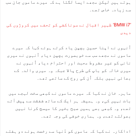
ہوتے ہیں لیکن مجھے ایسا لگتا ہے کہ میرے ماموں جان سب
سے زیادہ خاص تھے۔
ظہیر اقبال نے سوناکشی کو تحفے میں کروڑوں کی ‘BMW i7’
دیدی
اُنہوں نے اپنا حسین بچپن یاد کرتے ہوئے کہا کہ میرے
ماموں نے مجھے سب سے خوبصورت بچپن دیا، اُنہوں نے میری
نانی کو غیر مشروط محبت اور احترام دیا، اُنہوں نے
میری خالہ کو باپ کی طرح پالا جبکہ وہ میری والدہ کے
بھائی نہیں بلکہ اُن کی روح کے ساتھی تھے۔
ماہرہ خان نے کہا کہ میرے ماموں نے کبھی سخت لہجے میں
بات نہیں کی، وہ ہمیشہ ہر ایک کے ساتھ شفقت سے پیش آتے
تھے، وہ کبھی بھی ہمیں صبح بخیر کا میسج کرنا نہیں
بھولتے تھے، وہ ہماری خوشی کی وجہ تھے۔
اداکارہ نے کہا کہ ماموں کو دُنیا سے رخصت ہوئے دو ہفتے