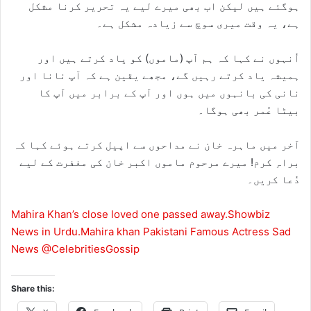
ہوگئے ہیں لیکن اب بھی میرے لیے یہ تحریر کرنا مشکل
ہے، یہ وقت میری سوچ سے زیادہ مشکل ہے۔
اُنہوں نے کہا کہ ہم آپ (ماموں) کو یاد کرتے ہیں اور
ہمیشہ یاد کرتے رہیں گے، مجھے یقین ہے کہ آپ نانا اور
نانی کی بانہوں میں ہوں اور آپ کے برابر میں آپ کا
بیٹا عُمر بھی ہوگا۔
آخر میں ماہرہ خان نے مداحوں سے اپیل کرتے ہوئے کہا کہ
براہِ کرم! میرے مرحوم ماموں اکبر خان کی مغفرت کے لیے
دُعا کریں۔
Mahira Khan’s close loved one passed away.Showbiz
News in Urdu.Mahira khan Pakistani Famous Actress Sad
News ‪@CelebritiesGossip‬
Share this: