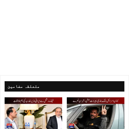
متعلقہ مضامین