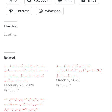
X
Facebook
Print
Email
Pinterest
WhatsApp
Like this:
Loading...
Related
فضا علی کا رمضان میں
مزید سرجریز کروائیں پر
’پلانٹڈ شو‘ اور ’لیک آڈیو‘ پر
عتیقہ اوڈھو کا فہد مصطفیٰ
رد عمل وائرل
کو جواب؛ سوشل میڈیا پر
March 2, 2026
واہ واہ ہوگئی
In "شوبز"
February 25, 2026
In "شوبز"
بھارتی کرکٹ پریزنٹر نے
نامور اداکارہ سے شادی
کرلی، تصاویر وائرل