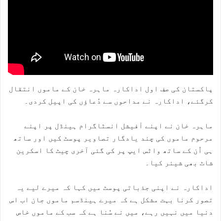
پاکستان کی صفِ اول اداکارہ ماہرہ خان کے ماموں انتقال
کرگئے، اداکارہ نے مداحوں سے دُعاؤں کی اپیل کردی۔
ماہرہ خان نے اپنے آفیشل انسٹاگرام ہینڈل پر اپنے
مرحوم ماموں کی چند یادگار تصاویر پوسٹ کیں اور ساتھ
ہی اُن کے ساتھ واٹس ایپ پر کی گئی آخری چیٹ کا اسکرین
شاٹ بھی شیئر کیا۔
اداکارہ نے اپنی جذباتی پوسٹ میں کہا کہ میرے لیے یہ
تصور کرنا بہت مشکل ہے کہ میرے ہینڈسم ماموں جان اب اس
دنیا میں نہیں رہے، میں نے سُنا ہے کہ سب کے ماموں خاص