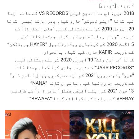
کیریئر [ترمیم]
2018 میں، اس نے انڈین لیبل VS RECORDS کے ساتھ اپنا
نیا گانا "ایکو ٹھوکر” جاری کیا۔ پھر اس کا تیسرا گانا
29 اپریل 2019 کو ہندوستانی لیبل "جاس ریکارڈز” کے
ذریعہ "جینا پیار” جاری کیا گیا۔ چوتھا گانا "دل۔
5 اگست 2020 کو کینیڈین ریکارڈ لیبل "HAYER پروڈکشن”
کے ذریعہ KAFIR جاری کیا گیا۔ پانچواں
گانا "براؤن رنگ” 19 اپریل 2020 کو ہندوستانی لیبل
"JASS RECORDS” کے ذریعہ جاری کیا گیا۔ چھٹا گانا
"شیر” یکم فروری 2021 کو اپنے سرکاری چینل "ناصر ڈار”
کے ذریعہ جاری کیا گیا۔ ساتواں گانا "NANA”
13 جون 2021 کو اپنے آفیشل چینل "ناصر ڈار” کی طرف سے
VEERAY کو ریلیز کیا گیا آٹھ گانا "BEWAFA”