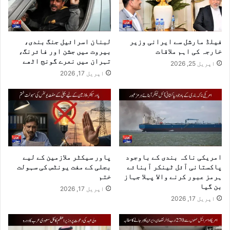
فیلڈ مارشل سے ایرانی وزیر
لبنان اسرائیل جنگ بندی،
خارجہ کی اہم ملاقات
بیروت میں جشن اور فائرنگ،
تہران میں نعرے گونج اٹھے
اپریل 25, 2026
اپریل 17, 2026
امریکی ناکہ بندی کے باوجود
پاور سیکٹر ملازمین کے لیے
پاکستانی آئل ٹینکر آبنائے
بجلی کے مفت یونٹس کی سہولت
ہرمز عبور کرنے والا پہلا جہاز
ختم
بن گیا
اپریل 17, 2026
اپریل 17, 2026