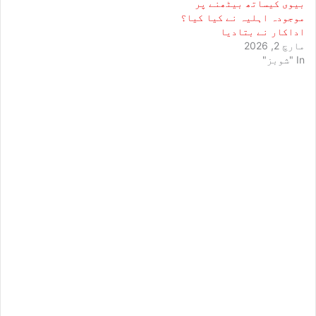
بیوی کیساتھ بیٹھنے پر
موجودہ اہلیہ نے کیا کیا؟
اداکار نے بتادیا
مارچ 2, 2026
In "شوبز"