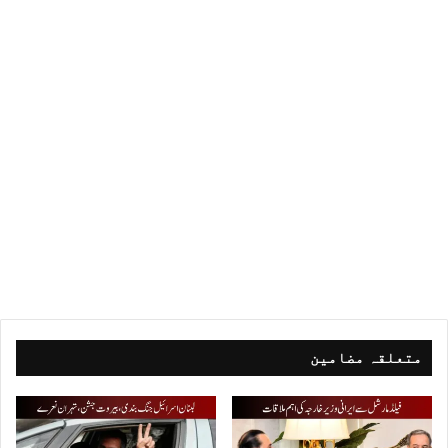
متعلقہ مضامین