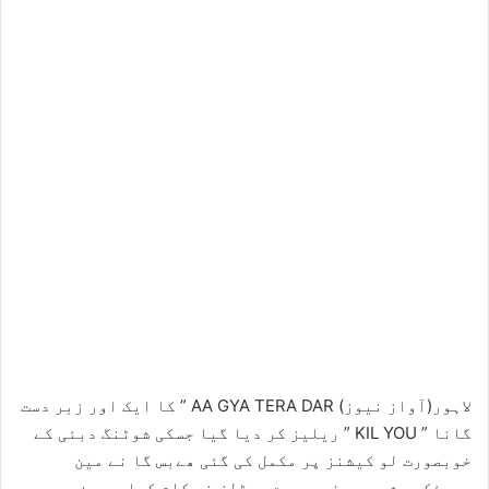
لاہور(آواز نیوز) AA GYA TERA DAR ” کا ایک اور زبر دست
گانا ” KIL YOU ” ریلیز کر دیا گیا جسکی شوٹنگ دبئی کے
خوبصورت لو کیشنز پر مکمل کی گئی ھےبس گا نے مین
دوبئکی مشہور و خوبصورت موڈلز نے کام کیا ھے جن میں