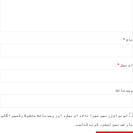
ر
ہ
*
نام
*
ای میل
*
ویب‌ سائٹ
اس براؤزر میں میرا نام، ای میل، اور ویب سائٹ محفوظ رکھیں اگلی
بار جب میں تبصرہ کرنے کےلیے۔