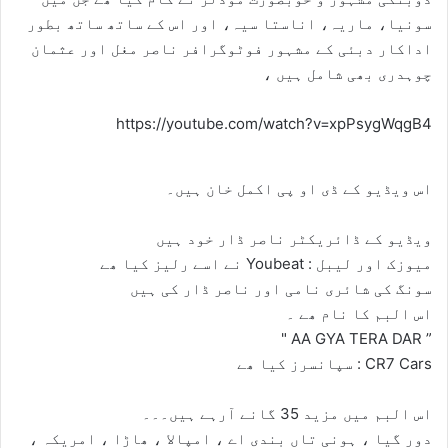
سونیا، ماریہ، اناستا سیہ، اور اس کے ساتھ ساتھ بطور
اداکار دبئی کے مشہور فوٹوگرافر ناصر مغل اور عثمان
چوہدری بھی شامل ہیں ،
https://youtube.com/watch?v=xpPsygWqgB4
اس ویڈیو کے ڈی او پی اکمل خان ہیں۔
ویڈیو کے ڈائریکٹر ناصر ڈار خود ہیں
میوزک اور لیبل : Youbeat نے اسے رلیز کیا ھے
سونگ کی شائری نامی اور ناصر ڈار کی ہیں
اس البم کا نام ھے ۔
” AA GYA TERA DAR "
CR7 Cars : سپانسرز کیا ھے
اس البم میں مزید 35 گانے آرہے ہیں۔۔۔
دور گیا ، ہونی تاں بندی اے ، امپالا ، ھاڑا ، امریکہ ،