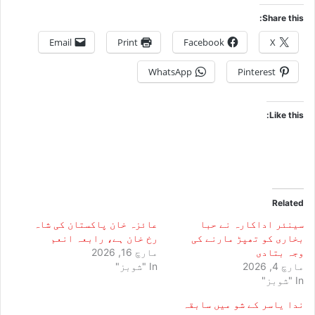
Share this:
Email
Print
Facebook
X
WhatsApp
Pinterest
Like this:
Related
سینئر اداکارہ نے حبا
عائزہ خان پاکستان کی شاہ
بخاری کو تھپڑ مارنے کی
رخ خان ہے، رابعہ انعم
وجہ بتادی
مارچ 16, 2026
مارچ 4, 2026
In "شوبز"
In "شوبز"
ندا یاسر کے شو میں سابقہ