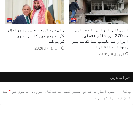
امریکا و اسرائیل کے حملوں
ولی عہد کی دعوت پر وزیراعظم
سے 270 ارب ڈالر نقصان،
کل سعودی عرب کا اہم دورہ
ایران نے خلیجی ممالک سے بھی
کریں گے
ہرجانہ مانگ لیا
اپریل 14, 2026
اپریل 14, 2026
جواب دیں
آپ کا ای میل ایڈریس شائع نہیں کیا جائے گا۔
ضروری خانوں کو
*
سے
نشان زد کیا گیا ہے
ت
ب
ص