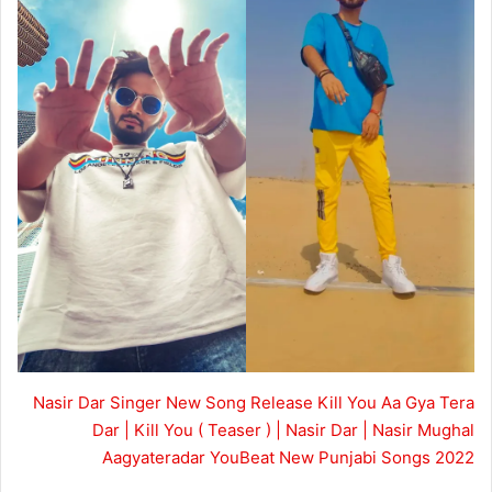
Nasir Dar Singer New Song Release Kill You Aa Gya Tera
Dar | Kill You ( Teaser ) | Nasir Dar | Nasir Mughal
Aagyateradar YouBeat New Punjabi Songs 2022