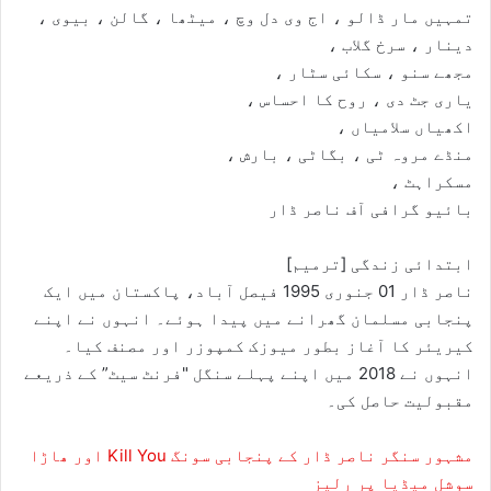
تمہیں مار ڈالو ، اج وی دل وچ ، میٹھا ، گالن ، بیوی ،
دینار ، سرخ گلاب ،
مجھے سنو ، سکائی سٹار ،
یاری جٹ دی ، روح کا احساس ،
اکھیاں سلامیاں ،
منڈے مروہ ٹی ، بگاٹی ، بارش ،
مسکراہٹ ،
بائیو گرافی آف ناصر ڈار
ابتدائی زندگی [ترمیم]
ناصر ڈار 01 جنوری 1995 فیصل آباد، پاکستان میں ایک
پنجابی مسلمان گھرانے میں پیدا ہوئے۔ انہوں نے اپنے
کیریئر کا آغاز بطور میوزک کمپوزر اور مصنف کیا۔
انہوں نے 2018 میں اپنے پہلے سنگل "فرنٹ سیٹ” کے ذریعے
مقبولیت حاصل کی۔
مشہور سنگر ناصر ڈار کے پنجابی سونگ Kill You اور ھاڑا
سوشل میڈیا پر رلیز