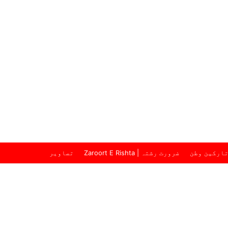
ارکین وطن
ضرورت رشتہ | Zaroort E Rishta
تصاویر