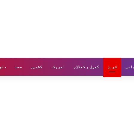
وامی
شوبز
کھیل و کھلاڑی
امریکہ
کشمیر
صحت
دلچ