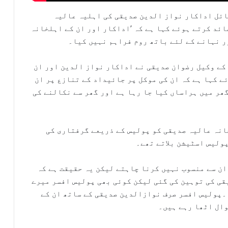
ٹائل اداکار نواز الدین صدیقی کی اہلیہ عالیہ
ائد کرتے ہوئے کہا ہے کہ ’اداکار اور ان کے اہلخانہ
ر نہانے کے لئے باتھ روم فراہم نہیں کیا۔
کے وکیل رضوان صدیقی نے اداکار نواز الدین اور ان
ے کہا ہے کہ ان کی موکل پر جائیداد کے تنازع پر ان
گھر میں ہراساں کیا جا رہا ہے اور گھر سے نکالنے کی
خانہ عالیہ صدیقی کو پولیس کے ذریعے گرفتاری کی
پولیس اسٹیشن بلاتے تھے۔
ان سے منسوب نہیں کرنا چاہتے لیکن یہ حقیقت ہے کہ
ی کی توہین کی گئی لیکن کوئی بھی پولیس افسر میرے
۔پولیس افسر صرف نوازالدین صدیقی کے ساتھ ان کے
وال اٹھا رہے ہیں۔