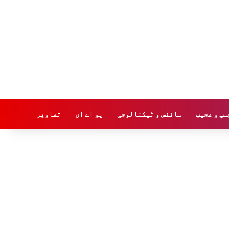
سپ و عجیب
سائنس و ٹیکنالوجی
یو اے ای
تصاویر