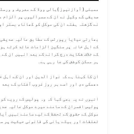
ممبئی ( آوازنیوز )بالی ووڈ کے معروف و ورس
صدیقی کے وکیل نے ان کے سسرالیوں پر الزام ع
نے گزشتہ ہفتے ان کی موکل کو کھانا، بستر او
بھارتی میڈیا رپورٹس کے مطابق عالیہ صدیقی 
کے اہل خانہ پر سنگین الزامات عائد کرتے ہوئ
کے خلاف شکایت درج کرانے کے بعد انہیں ان کے 
ہر ممکن کوشش کی جا رہی ہے۔
ان کا کہنا ہے کہ نواز الدین اور ان کے اہل 
دھمکی دی اور اسے ہر روز غروب آفتاب کے بعد 
انہوں نے یہ بھی کہا کہ وہ پولیس کے رویے کو 
پولیس افسران کے سامنے میرے موکل عالیہ صدیق
موکل کے حقوق کے تحفظ کے لیے سامنے نہیں آیا
تعلقات اور بیٹے یانی کی قانونی حیثیت پر س