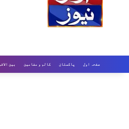
صفحہ اول
پاکستان
کالم و مضامین
بین الاق