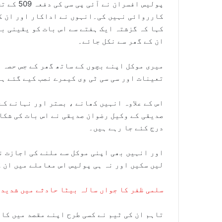
پولیس افس
کارروائی نہیں کی۔انہوں نے اداکار اور ان ک
کہا کہ گزشتہ ایک ہفتے سے اس بات کو یقینی بن
ان کے گھر سے نکل جائے۔
میری موکل اپنے بچوں کے ساتھ گھر کے جس حصہ 
تعینات اور سی سی ٹی وی کیمرے نصب کیے گئے ہ
اس کے علاوہ انہیں کھانے ، بستر اور نہانے ک
صدیقی کے وکیل رضوان صدیقی نے اس بات کی شکای
درج کئے جا رہے ہیں۔
اور انہیں بھی اپنی موکل سے ملنے کی اجازت ن
لیں سکیں اور نہ ہی پولیس اس معاملے میں ان ک
سلمی ظفر کا جواں سالہ بیٹا حادثے میں شدید 
تاہم ان کی ٹیم نے کسی طرح اپنے مقصد میں کا