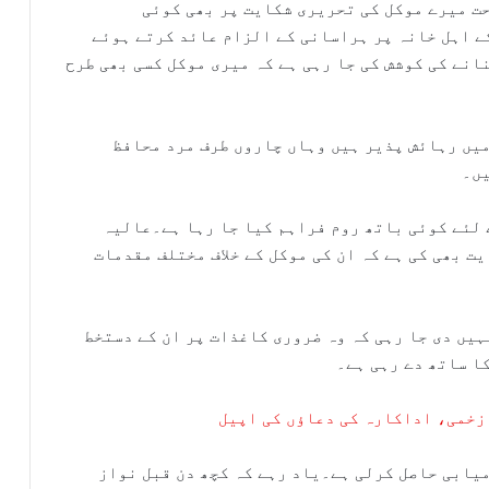
ران نے آئی پی سی کی دفعہ 509 کے تحت میرے موکل کی تحریری شکایت پر بھی کوئی
ے اہل خانہ پر ہراسانی کے الزام عائد کرتے ہوئے
انے کی کوشش کی جا رہی ہے کہ میری موکل کسی بھی طرح
میں رہائش پذیر ہیں وہاں چاروں طرف مرد محافظ
یں۔
ے لئے کوئی باتھ روم فراہم کیا جا رہا ہے۔عالیہ
ت بھی کی ہے کہ ان کی موکل کے خلاف مختلف مقدمات
ہیں دی جا رہی کہ وہ ضروری کاغذات پر ان کے دستخط
ا ساتھ دے رہی ہے۔
زخمی، اداکارہ کی دعاﺅں کی اپیل
میابی حاصل کرلی ہے۔یاد رہے کہ کچھ دن قبل نواز