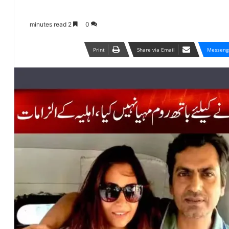
2 minutes read
0
Print
Share via Email
Messeng