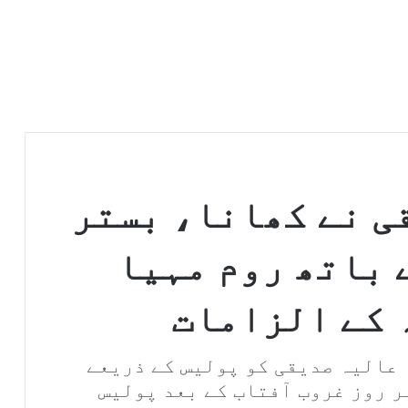
ی نے کھانا، بستر
 باتھ روم مہیا
 کے الزامات
 عالیہ صدیقی کو پولیس کے ذریعے
ر روز غروب آفتاب کے بعد پولیس