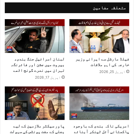
متعلقہ مضامین
فیلڈ مارشل سے ایرانی وزیر
لبنان اسرائیل جنگ بندی،
خارجہ کی اہم ملاقات
بیروت میں جشن اور فائرنگ،
تہران میں نعرے گونج اٹھے
اپریل 25, 2026
اپریل 17, 2026
امریکی ناکہ بندی کے باوجود
پاور سیکٹر ملازمین کے لیے
پاکستانی آئل ٹینکر آبنائے
بجلی کے مفت یونٹس کی سہولت