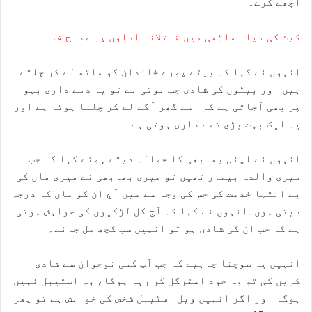
اچھے کرے۔
کیٹ کی سیاہ ساڑھی میں قاتلانہ اداوں پر مداح فدا
انہوں نے کہا کہ بیٹے پورے خاندان کو ساتھ لے کر چلتے
ہیں اور بیٹوں کی شادی جب ہوتی ہے تو یہ ذمے داری بہو
پر بھی آجاتی ہے کہ اسے گھر آگے لے کر چلنا ہوتا ہے اور
یہ ایک بہت بڑی ذمے داری ہوتی ہے۔
انہوں نے اپنی بھابھی کا حوالہ دیتے ہوئے کہا کہ جب
میری والدہ بیمار تھیں تو میری بھابھی نے میری ماں کی
بے انتہا خدمت کی جس کی وجہ سے میں آج ان کو ماں کا درجہ
دیتی ہوں۔انہوں نے کہا کہ آج کل لڑکیوں کی خواہش ہوتی
ہے کہ جب ان کی شادی ہو تو انہیں سب کچھ مل جائے۔
انہیں یہ سوچنا چاہیے کہ جب آپ کسی نوجوان سے شادی
کریں گی تو وہ خود اسٹرگل کر رہا ہوگا، وہ اسٹیبل نہیں
ہوگا اور اگر انہیں ویل اسٹیبل شخص کی خواہش ہے تو پھر