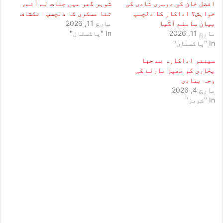
افضل خان کی دوسری شادی کی
شوہر گھر میں جنات لے آئے،
خواہش؟ اداکار کا دلچسپ
ثنا عسکری کا دلچسپ انکشاف
بیان سامنے آگیا
مارچ 11, 2026
مارچ 11, 2026
In "پاکستان"
In "پاکستان"
سینئر اداکارہ نے حبا
بخاری کو تھپڑ مارنے کی
وجہ بتادی
مارچ 4, 2026
In "شوبز"