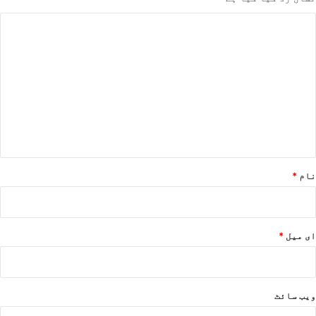
ت
ب
ص
ر
ہ
*
نام
*
ای میل
*
ویب‌ سائٹ