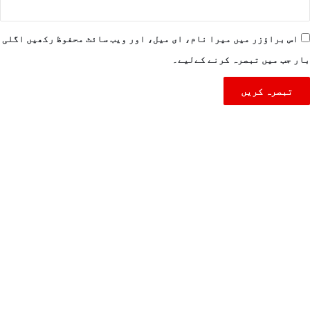
اس براؤزر میں میرا نام، ای میل، اور ویب سائٹ محفوظ رکھیں اگلی
بار جب میں تبصرہ کرنے کےلیے۔