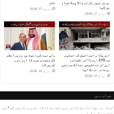
ہرمز عبور کرنے والا پہلا جہاز
ختم
بن گیا
اپریل 17, 2026
اپریل 17, 2026
امریکا و اسرائیل کے حملوں
ولی عہد کی دعوت پر وزیراعظم
سے 270 ارب ڈالر نقصان،
کل سعودی عرب کا اہم دورہ
ایران نے خلیجی ممالک سے بھی
کریں گے
ہرجانہ مانگ لیا
اپریل 14, 2026
اپریل 14, 2026
جواب دیں
آپ کا ای میل ایڈریس شائع نہیں کیا جائے گا۔
ضروری خانوں کو
*
سے
نشان زد کیا گیا ہے