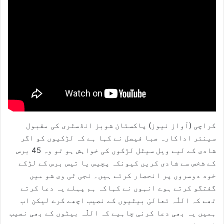
کراچی (آواز نیوز) پاکستان شوبز انڈسٹری کی مقبول
سینئر اداکارہ صبا فیصل نے کہا ہے کہ لڑکیوں کو اگر
شادی کے لیے ویل سیٹل لڑکوں کی خواہش ہو تو وہ 45 برس
کے شخص سے شادی کریں کیونکہ پچیس یا تیس برس کے لڑکے
خود دوسروں پر انحصار کرتے ہیں۔ نجی ٹی وی شو میں
گفتگو کرتے ہوے انہوں نے کہاکہ ہم پہلے یہ دعا کرتے
تھے کہ اللّٰہ تعالیٰ بیٹیوں کے نصیب اچھے کرے لیکن اب
ہمیں یہ بھی دعا کرنی چاہیے کہ اللّٰہ بیٹوں کے بھی نصیب