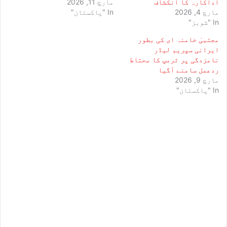
اداکارہ کا انکشاف
مارچ 11, 2026
مارچ 4, 2026
In "پاکستان"
In "شوبز"
مجتبیٰ خامنہ ای کی بطور
ایرانی سپریم لیڈر
نامزدگی پر ٹرمپ کا محتاط
ردعمل سامنے آگیا
مارچ 9, 2026
In "پاکستان"