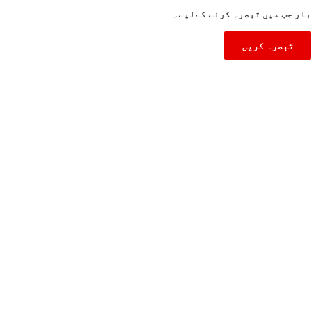
بار جب میں تبصرہ کرنے کےلیے۔