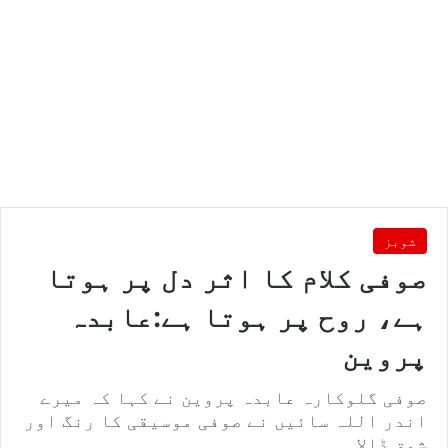
شوبز
صوفی کلام کا اثر دل پر ہوتا
ہے، روح پر ہوتا ہے:عابدہ
پروین
صوفی گلوکارہ عابدہ پروین نے کہا کہ میرے
اندر اللہ سائیں نے صوفی موسیقی کا رنگ اور
شوق ڈالا