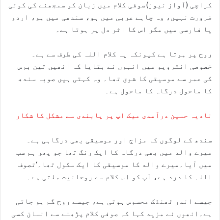
کراچی (آواز نیوز)صوفی کلام میں زبان کو سمجھنے کی کوئی
ضرورت نہیں، وہ چاہے عربی میں ہو، سندھی میں ہو، اردو
یا فارسی میں مگر اس کا اثر دل پر ہوتا ہے۔
روح پر ہوتا ہے کیونکہ یہ کلام اللہ کی طرف سے ہے۔
خصوصی انٹرویو میں انہوں نے بتایا کہ انھیں تین برس
کی عمر سے موسیقی کا شوق تھا۔ وہ کہتی ہیں صوبہ سندھ
کا ماحول درگاہ کا ماحول ہے۔
نادیہ حسین درآمدی میک اپ پر پابندی سے مشکل کا شکار
سندھ کے لوگوں کا مزاج اور موسیقی بھی درگاہی ہے۔
میرے والد میں بھی درگاہ کا ایک رنگ تھا جو پھر ہم سب
میں آیا۔میرے والد کا موسیقی کا ایک سکول تھا۔‘تصوف
اللہ کا درد ہے، آپ کو اس کلام سے روحانیت ملتی ہے۔
جیسے اندر ٹھنڈک محسوس ہوتی ہے، جیسے روح گم ہو جاتی
ہے۔انھوں نے مزید کہا کہ صوفی کلام پڑھنے سے انسان کسی