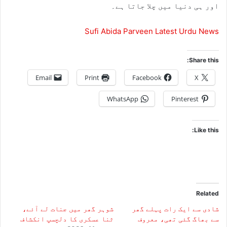
اور ہی دنیا میں چلا جاتا ہے۔
Sufi Abida Parveen Latest Urdu News
Share this:
Email
Print
Facebook
X
WhatsApp
Pinterest
Like this:
Related
شادی سے ایک رات پہلے گھر
شوہر گھر میں جنات لے آئے،
سے بھاگ گئی تھی، معروف
ثنا عسکری کا دلچسپ انکشاف