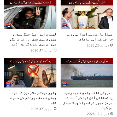
فیلڈ مارشل سے ایرانی وزیر
لبنان اسرائیل جنگ بندی،
خارجہ کی اہم ملاقات
بیروت میں جشن اور فائرنگ،
تہران میں نعرے گونج اٹھے
اپریل 25, 2026
اپریل 17, 2026
امریکی ناکہ بندی کے باوجود
پاور سیکٹر ملازمین کے لیے
پاکستانی آئل ٹینکر آبنائے
بجلی کے مفت یونٹس کی سہولت
ہرمز عبور کرنے والا پہلا جہاز
ختم
بن گیا
اپریل 17, 2026
اپریل 17, 2026