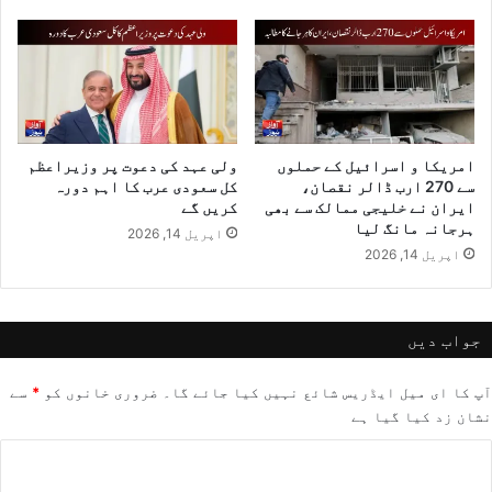
امریکا و اسرائیل کے حملوں
ولی عہد کی دعوت پر وزیراعظم
سے 270 ارب ڈالر نقصان،
کل سعودی عرب کا اہم دورہ
ایران نے خلیجی ممالک سے بھی
کریں گے
ہرجانہ مانگ لیا
اپریل 14, 2026
اپریل 14, 2026
جواب دیں
آپ کا ای میل ایڈریس شائع نہیں کیا جائے گا۔
ضروری خانوں کو
*
سے
نشان زد کیا گیا ہے
ت
ب