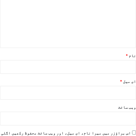
ص
ر
ہ
*
نام
*
ای میل
*
ویب‌ سائٹ
اس براؤزر میں میرا نام، ای میل، اور ویب سائٹ محفوظ رکھیں اگلی