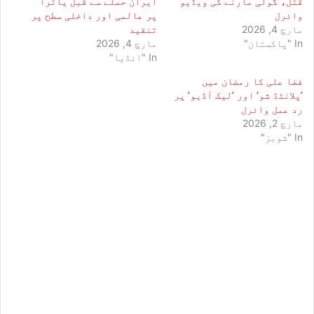
قتل، گولی مارنے کی ویڈیو
ایران حملے سے قبل یاترا
وائرل
پر عالمی اور داخلی سطح پر
مارچ 4, 2026
تنقید
In "پاکستان"
مارچ 4, 2026
In "انڈیا"
فضا علی کا رمضان میں
’پلانٹڈ شو‘ اور ’لیک آڈیو‘ پر
رد عمل وائرل
مارچ 2, 2026
In "شوبز"