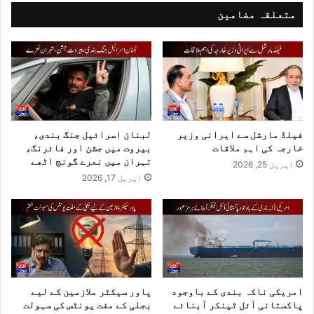
متعلقہ مضامین
فیلڈ مارشل سے ایرانی وزیر
لبنان اسرائیل جنگ بندی،
خارجہ کی اہم ملاقات
بیروت میں جشن اور فائرنگ،
تہران میں نعرے گونج اٹھے
اپریل 25, 2026
اپریل 17, 2026
امریکی ناکہ بندی کے باوجود
پاور سیکٹر ملازمین کے لیے
پاکستانی آئل ٹینکر آبنائے
بجلی کے مفت یونٹس کی سہولت