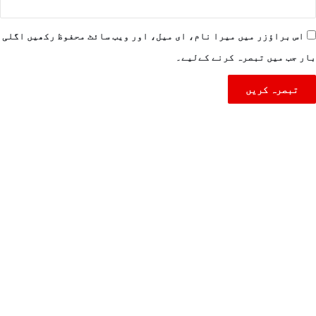
اس براؤزر میں میرا نام، ای میل، اور ویب سائٹ محفوظ رکھیں اگلی
بار جب میں تبصرہ کرنے کےلیے۔