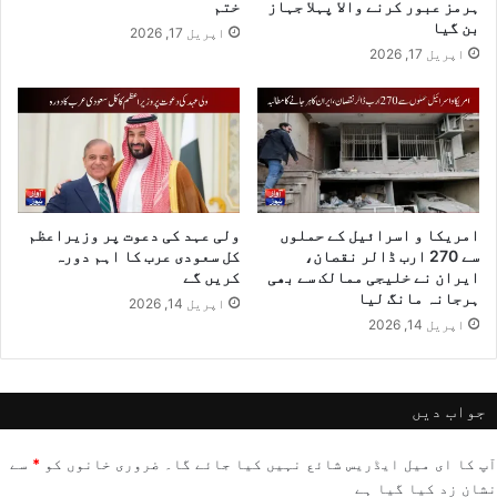
ہرمز عبور کرنے والا پہلا جہاز
ختم
بن گیا
اپریل 17, 2026
اپریل 17, 2026
امریکا و اسرائیل کے حملوں
ولی عہد کی دعوت پر وزیراعظم
سے 270 ارب ڈالر نقصان،
کل سعودی عرب کا اہم دورہ
ایران نے خلیجی ممالک سے بھی
کریں گے
ہرجانہ مانگ لیا
اپریل 14, 2026
اپریل 14, 2026
جواب دیں
آپ کا ای میل ایڈریس شائع نہیں کیا جائے گا۔
ضروری خانوں کو
*
سے
نشان زد کیا گیا ہے