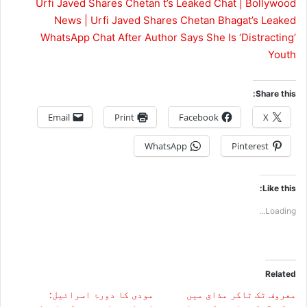
Urfi Javed Shares Chetan t’s Leaked Chat | Bollywood
News | Urfi Javed Shares Chetan Bhagat’s Leaked
WhatsApp Chat After Author Says She Is ‘Distracting’
Youth
Share this:
Email
Print
Facebook
X
WhatsApp
Pinterest
Like this:
Loading...
Related
معروف ٹک ٹاکر مذاق میں
مودی کا دورۂ اسرائیل: