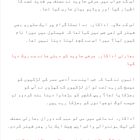
اس کے جواب میں عرفی جاوید نے مصنف پر شدید غصے کا
اظہار کیا اور ویڈیو بیان جاری کیا تھا۔
اس کے علاوہ اداکارہ نے انسٹاگرام پر ایک سٹوری بھی
شیئر کی تھی جس میں کہاتھا کہ فیسٹول میں میرا نام
کیوں لیا؟ میرا اس سے کچھ لینا دینا نہیں تھا۔
بھارتی اداکارہ عرفی جاوید کو دبئی جانے سے روک دیا
گیا
انہوں نے کہا کہ جب اپنے سے آدھی عمر کی لڑکیوں کو
میسج کررہے تھے تو ان لڑکیوں کے کپڑوں نے آپ کو
بھڑکایا تھا؟ ریپ کلچر کو بڑھاوا دینا بند کردو، تم
جیسے لوگ نوجوانوں کو بھڑکا رہے ہیں۔
اداکارہ نے ماضی میں می ٹو مہم کے دوران بھارتی مصنف
کی لیک ہونےوالی واٹس ایپ چیٹ ایک بار پھر شیئر کردی۔