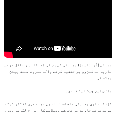
ممبئی (آوازنیوز) بھارتی ٹی وی کی اداکارہ و ماڈل عرفی
جاوید نے کپڑوں پر تنقید کرنے والے معروف مصنف چیتن
بھگت کی
واٹس ایپ چیٹ لیک کردی۔
گزشتہ دنوں بھارتی منصنف نے ادبی میلے میں گفتگو کرتے
ہوئے عرفی جاوید پر فحاشی پھیلانے کا الزام لگایا تھا،