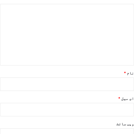
ت
ب
ص
ر
ہ
*
نام
*
ای میل
*
ویب‌ سائٹ