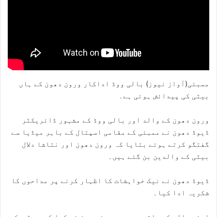
ممبئی(آواز نیوز) بالی ووڈ اداکار ورون دھون کے ہاں
بیٹی کی پیدائش ہوئی ہے۔
ورون دھون کے والد اور بالی ووڈ کے مشہور ڈائریکٹر
ڈیوڈ دھون نے ممبئی کے مقامی اسپتال کے باہر میڈیا سے
گفتگو کرتے ہوئے بتایا کہ ورون دھون اور نتاشا دلال
بیٹی کے والدین بن گئے ہیں۔
ڈیوڈ دھون نے نیک خواہشات کا اظہار کرنے پر مداحوں کا
شکریہ ادا کیا۔
اپنے والد کے ساتھ موجود ورون دھون نے کہا کہ سب ٹھیک