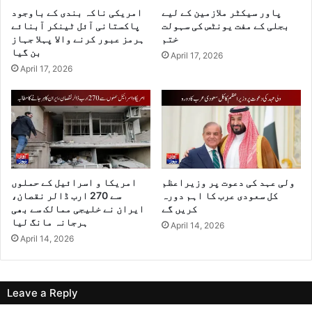
پاور سیکٹر ملازمین کے لیے
امریکی ناکہ بندی کے باوجود
بجلی کے مفت یونٹس کی سہولت
پاکستانی آئل ٹینکر آبنائے
ختم
ہرمز عبور کرنے والا پہلا جہاز
بن گیا
April 17, 2026
April 17, 2026
ولی عہد کی دعوت پر وزیراعظم
امریکا و اسرائیل کے حملوں
کل سعودی عرب کا اہم دورہ
سے 270 ارب ڈالر نقصان،
کریں گے
ایران نے خلیجی ممالک سے بھی
ہرجانہ مانگ لیا
April 14, 2026
April 14, 2026
Leave a Reply