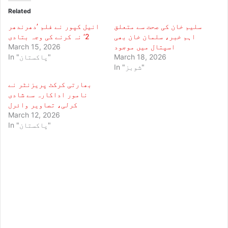
Related
سلیم خان کی صحت سے متعلق
انیل کپور نے فلم ’دھرندھر
اہم خبر، سلمان خان بھی
2‘ نہ کرنے کی وجہ بتادی
اسپتال میں موجود
March 15, 2026
March 18, 2026
In "پاکستان"
In "شوبز"
بھارتی کرکٹ پریزنٹر نے
نامور اداکارہ سے شادی
کرلی، تصاویر وائرل
March 12, 2026
In "پاکستان"