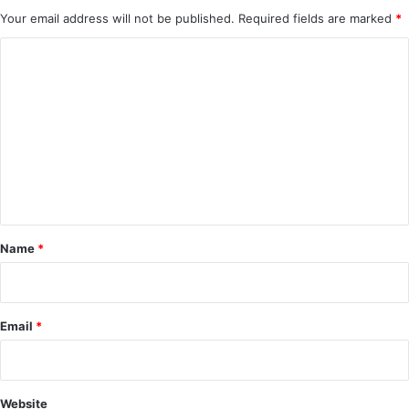
Your email address will not be published.
Required fields are marked
*
C
o
m
m
e
n
t
*
Name
*
Email
*
Website