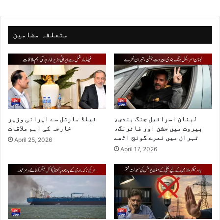
متعلقہ مضامین
لبنان اسرائیل جنگ بندی،
فیلڈ مارشل سے ایرانی وزیر
بیروت میں جشن اور فائرنگ،
خارجہ کی اہم ملاقات
تہران میں نعرے گونج اٹھے
April 25, 2026
April 17, 2026