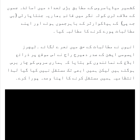
کشمیر میڈیاسروس کے مطابق بڑی تعداد میں اساتذہ جموں
کے علاقے ٹری کوٹہ نگر میں قائم بھاریہ جنتاپارٹی (بی
جے پی) کے ہیڈکوارٹر کے باہرجموں ہوئے اور اپنے
مطالبات پورے کرنے کا مطالبہ کیا۔
انہوں نے مطالبات کے حق میں نعر ے لگائے ۔ٹیچرز
ایسوسی ایشن کے صدر دھیرج راج نے اس موقع پر ذرائع
ابلاغ کے نمائندوں کو بتایا کہ ہماری سروس کو چار برس
ہوگئے ہیں لیکن ہمیں ابھی تک مستقل نہیں کیا گیا لہذا
انتظامیہ ہمیں مستقل کرنے کا اپنا وعدہ پورا کرے۔