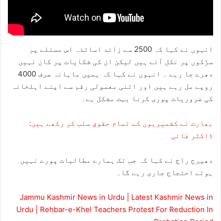
انہوں نے کہا کہ 2500 سے زائد اساتذہ اس مسئلے پر
سڑکوں پر نکل آئے ہیں لیکن ان کی شکایات پر کان نہیں
دھرے جا رہے ۔ انہوں نے کہا کہ ہمیں ماہانہ صرف 4000
روپے مل رہے ہیں اور اتنی معمولی رقم سے اپنے اہلخانہ
کی ضروریات پوری کرنا بہت مشکل ہے۔
بھارت نے کشمیریوں کے تمام حقوق سلب کر رکھے ہیں:
ڈاکٹر فائی
دھیرج راج نے کہا کہ جب تک ہمارے مطالبات پورے نہیں
ہوتے احتجاج جاری رہے گا۔
Jammu Kashmir News in Urdu | Latest Kashmir News in
Urdu | Rehbar-e-Khel Teachers Protest For Reduction In