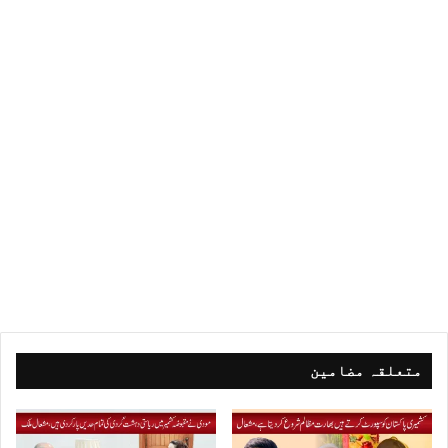
متعلقہ مضامین