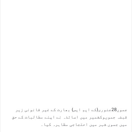
جموں28جنوری(کے ایم ایس) بھارت کے غیر قانونی زیر
قبضہ جموںوکشمیر میں اساتذہ نے اپنے مطالبات کے حق
میں جموں شہر میں احتجاجی مظاہرہ کیا۔