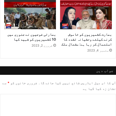
بھارت کشمیریوں کو خاموش
بھارتی فوجیوں نے جنوری میں
کرنے کیلئے وحشیانہ تشدد کا
10 کشمیریوں کو شہید کیا
استعمال کر رہا ہے: مشعال ملک
فروری 2, 2023
ستمبر 4, 2023
جواب دیں
آپ کا ای میل ایڈریس شائع نہیں کیا جائے گا۔
ضروری خانوں کو
*
سے
نشان زد کیا گیا ہے
ت
ب
ص