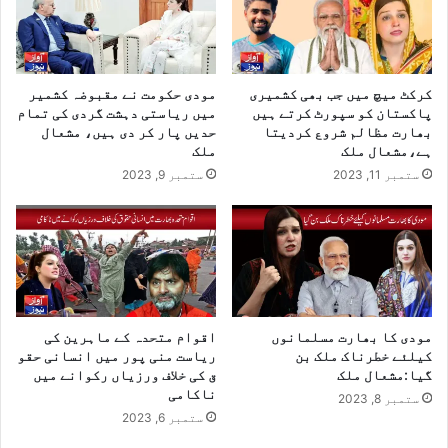
کرکٹ میچ میں جب بھی کشمیری
مودی حکومت نے مقبوضہ کشمیر
پاکستان کو سپورٹ کرتے ہیں
میں ریاستی دہشت گردی کی تمام
بھارت مظالم شروع کردیتا
حدیں پار کر دی ہیں، مشعال
ہے،مشعال ملک
ملک
ستمبر 11, 2023
ستمبر 9, 2023
مودی کا بھارت مسلمانوں
اقوام متحدہ کے ماہرین کی
کیلئے خطرناک ملک بن
ریاست منی پور میں انسانی حقو
گیا:مشعال ملک
ق کی خلاف ورزیاں رکوانے میں
ناکامی
ستمبر 8, 2023
ستمبر 6, 2023