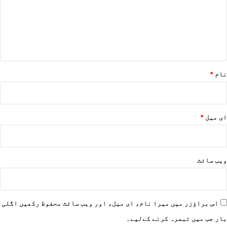
ر
ہ
*
نام
*
ای میل
*
ویب‌ سائٹ
اس براؤزر میں میرا نام، ای میل، اور ویب سائٹ محفوظ رکھیں اگلی
بار جب میں تبصرہ کرنے کےلیے۔