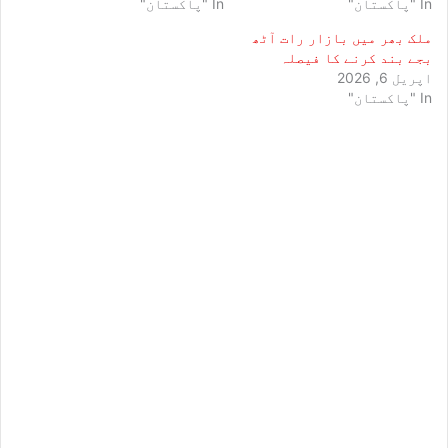
In "پاکستان"
In "پاکستان"
ملک بھر میں بازار رات آٹھ
بجے بند کرنے کا فیصلہ
اپریل 6, 2026
In "پاکستان"