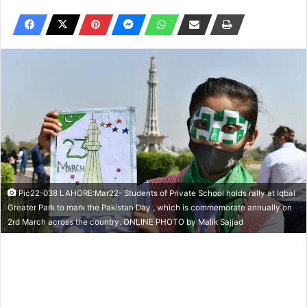
Pic22-038 LAHORE:Mar22- Students of Private School holds rally at Iqbal
Greater Park to mark the Pakistan Day , which is commemorate annually on
2rd March across the country. ONLINE PHOTO by Malik Sajjad