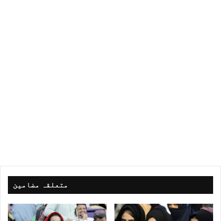
متعلقہ مضامین