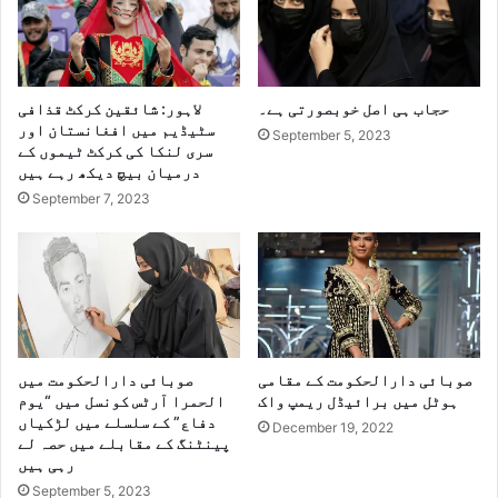
حجاب ہی اصل خوبصورتی ہے۔
لاہور: شائقین کرکٹ قذافی
سٹیڈیم میں افغانستان اور
September 5, 2023
سری لنکا کی کرکٹ ٹیموں کے
درمیان بیچ دیکھ رہے ہیں
September 7, 2023
صوبائی دارالحکومت کے مقامی
صوبائی دارالحکومت میں
ہوٹل میں برائیڈل ریمپ واک
الحمرا آرٹس کونسل میں “یوم
دفاع” کے سلسلے میں لڑکیاں
December 19, 2022
پینٹنگ کے مقابلے میں حصہ لے
رہی ہیں
September 5, 2023