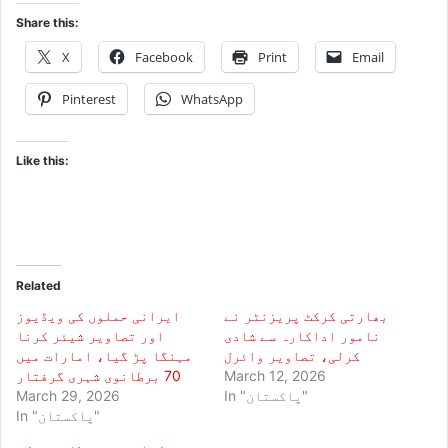
Share this:
X
Facebook
Print
Email
Pinterest
WhatsApp
Like this:
Related
بھارتی کرکٹ پریزنٹر نے
ایرانی حملوں کی ویڈیوز
نامور اداکارہ سے شادی
اور تصاویر شیئر کرنا
کرلی، تصاویر وائرل
مہنگا پڑ گیا، امارات میں
March 12, 2026
70 برطانوی شہری گرفتار
In "پاکستان"
March 29, 2026
In "پاکستان"