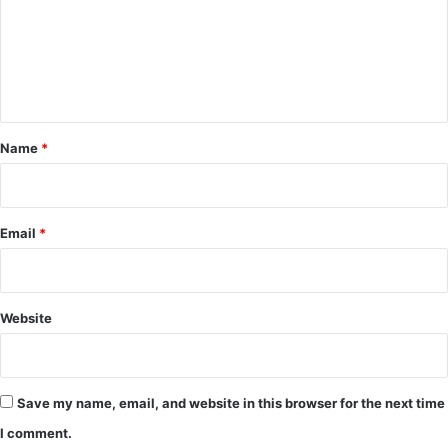
m
e
n
t
*
Name
*
Email
*
Website
Save my name, email, and website in this browser for the next time
I comment.