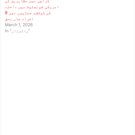
کراچی میں مظاہرین کی
امریکی قونصلیٹ میں داخلے
کی کوشش، جھڑپوں میں 9
افراد جاں بحق
March 1, 2026
In "پاکستان"