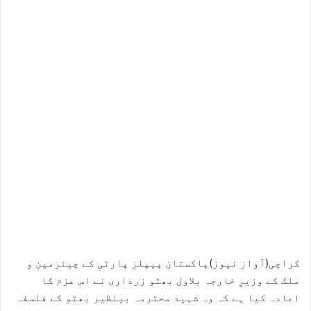
کراچی(آواز نیوز)پاکستان پیپلز پارٹی کے چیئرمین و
ملک کے وزیرِ خارجہ بلاول بھٹو زرداری نے اس عزم کا
اعادہ کیا ہے کہ وہ شہید محترمہ بینظیر بھٹو کے فلسفہ