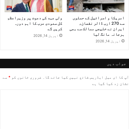
امریکا و اسرائیل کے حملوں
ولی عہد کی دعوت پر وزیراعظم
سے 270 ارب ڈالر نقصان،
کل سعودی عرب کا اہم دورہ
ایران نے خلیجی ممالک سے بھی
کریں گے
ہرجانہ مانگ لیا
اپریل 14, 2026
اپریل 14, 2026
جواب دیں
آپ کا ای میل ایڈریس شائع نہیں کیا جائے گا۔
ضروری خانوں کو
*
سے
نشان زد کیا گیا ہے
ت
ب
ص
ر
ہ