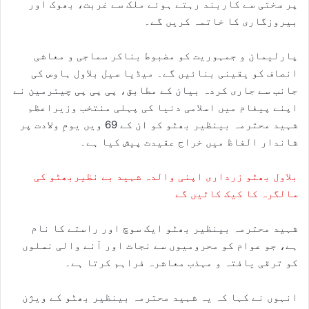
پر سختی سے کاربند رہتے ہوئے ملک سے غربت، بھوک اور
بیروزگاری کا خاتمہ کریں گے۔
پارلیمان و جمہوریت کو مضبوط بناکر سماجی و معاشی
انصاف کو یقینی بنائیں گے۔ میڈیا سیل بلاول ہاوس کی
جانب سے جاری کردہ بیان کے مطابق، پی پی پی چیئرمین نے
اپنے پیغام میں اسلامی دنیا کی پہلی منتخب وزیراعظم
شہید محترمہ بینظیر بھٹو کو ان کے 69 ویں یومِ ولادت پر
شاندار الفاظ میں خراج عقیدت پیش کیا ہے۔
بلاول بھٹو زرداری اپنی والدہ شہید بے نظیربھٹو کی
سالگرہ کا کیک کاٹیں گے
شہید محترمہ بینظیر بھٹو ایک سوچ اور راستے کا نام
ہے، جو عوام کو محرومیوں سے نجات اور آنے والی نسلوں
کو ترقی یافتہ و مہذب معاشرہ فراہم کرتا ہے۔
انہوں نے کہا کہ یہ شہید محترمہ بینظیر بھٹو کے ویژن