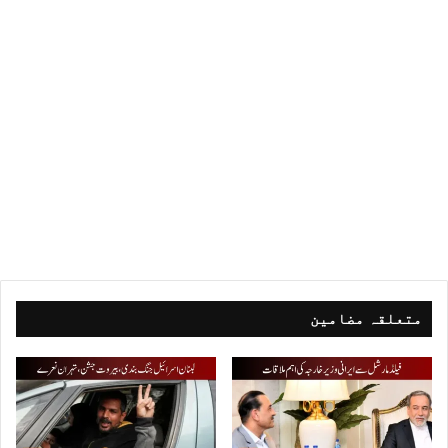
متعلقہ مضامین