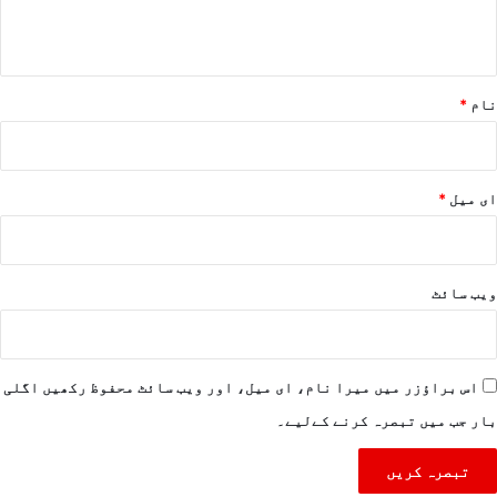
*
نام
*
ای میل
*
ویب‌ سائٹ
اس براؤزر میں میرا نام، ای میل، اور ویب سائٹ محفوظ رکھیں اگلی
بار جب میں تبصرہ کرنے کےلیے۔