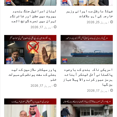
فیلڈ مارشل سے ایرانی وزیر
لبنان اسرائیل جنگ بندی،
خارجہ کی اہم ملاقات
بیروت میں جشن اور فائرنگ،
تہران میں نعرے گونج اٹھے
اپریل 25, 2026
اپریل 17, 2026
امریکی ناکہ بندی کے باوجود
پاور سیکٹر ملازمین کے لیے
پاکستانی آئل ٹینکر آبنائے
بجلی کے مفت یونٹس کی سہولت
ہرمز عبور کرنے والا پہلا جہاز
ختم
بن گیا
اپریل 17, 2026
اپریل 17, 2026