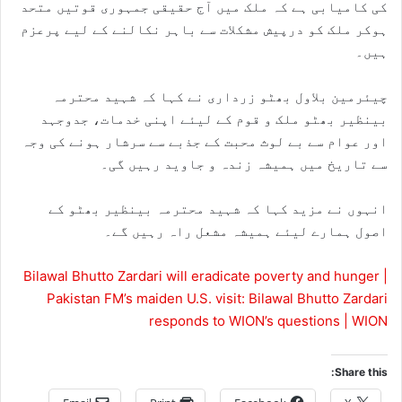
کی کامیابی ہے کہ ملک میں آج حقیقی جمہوری قوتیں متحد
ہوکر ملک کو درپیش مشکلات سے باہر نکالنے کے لیے پرعزم
ہیں۔
چیئرمین بلاول بھٹو زرداری نے کہا کہ شہید محترمہ
بینظیر بھٹو ملک و قوم کے لیئے اپنی خدمات، جدوجہد
اور عوام سے بے لوث محبت کے جذبے سے سرشار ہونے کی وجہ
سے تاریخ میں ہمیشہ زندہ و جاوید رہیں گی۔
انہوں نے مزید کہا کہ شہید محترمہ بینظیر بھٹو کے
اصول ہمارے لیئے ہمیشہ مشعل راہ رہیں گے۔
Bilawal Bhutto Zardari will eradicate poverty and hunger |
Pakistan FM’s maiden U.S. visit: Bilawal Bhutto Zardari
responds to WION’s questions | WION
Share this: