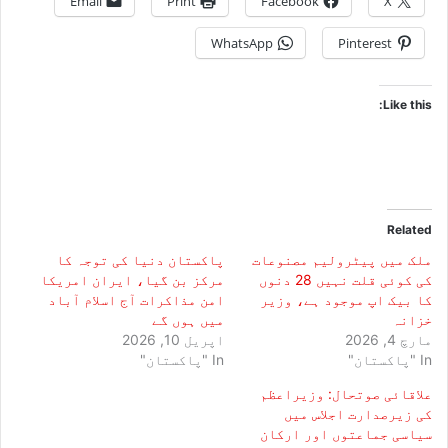
Email
Print
Facebook
X
WhatsApp
Pinterest
Like this:
Related
ملک میں پیٹرولیم مصنوعات
پاکستان دنیا کی توجہ کا
کی کوئی قلت نہیں 28 دنوں
مرکز بن گیا، ایران امریکا
کا بیک اپ موجود ہے، وزیر
امن مذاکرات آج اسلام آباد
خزانہ
میں ہوں گے
مارچ 4, 2026
اپریل 10, 2026
In "پاکستان"
In "پاکستان"
علاقائی صوتحال: وزیراعظم
کی زیرصدارت اجلاس میں
سیاسی جماعتوں اور ارکان