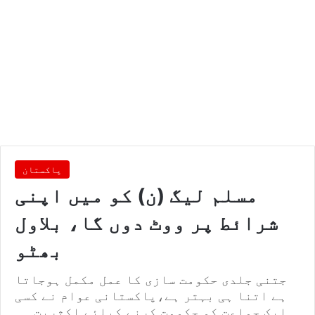
پاکستان
مسلم لیگ (ن) کو میں اپنی
شرائط پر ووٹ دوں گا، بلاول
بھٹو
جتنی جلدی حکومت سازی کا عمل مکمل ہوجاتا
ہے اتنا ہی بہتر ہے،پاکستانی عوام نے کسی
ایک جماعت کو حکومت کرنے کیلئے اکثریت ہی