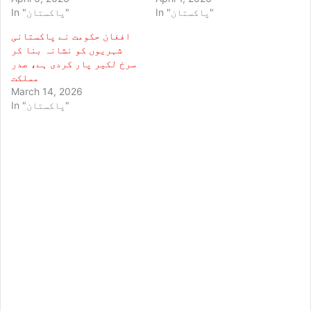
In "پاکستان"
In "پاکستان"
افغان حکومت نے پاکستانی
شہریوں کو نشانہ بنا کر
سرخ لکیر پار کردی ہے، صدر
مملکت
March 14, 2026
In "پاکستان"