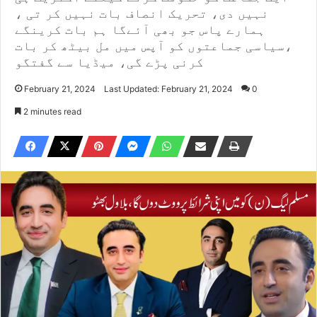
نہیں دی، تحریک انصاف بات نہیں کر تی ،
ہمارے پاس جو بھی آئےگا ہم بات کرینگے
،سیاسی جماعتوں کو آپس میں مل بیٹھ کر بات
کرنی پڑے گی، میڈیا سے گفتگو
February 21, 2024
Last Updated: February 21, 2024
0
2 minutes read