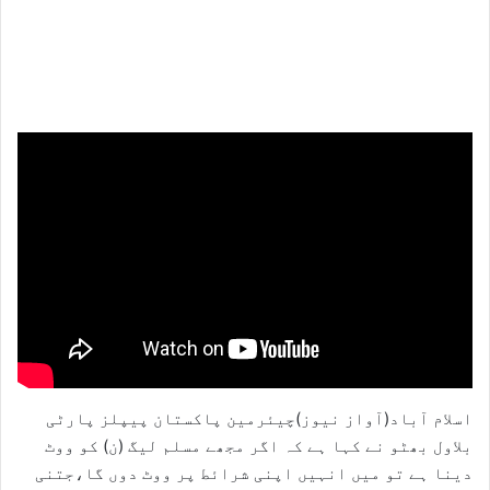
اسلام آباد(آواز نیوز)چیئرمین پاکستان پیپلز پارٹی
بلاول بھٹو نے کہا ہے کہ اگر مجھے مسلم لیگ (ن) کو ووٹ
دینا ہے تو میں انہیں اپنی شرائط پر ووٹ دوں گا،جتنی