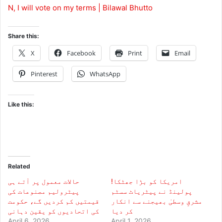
N, I will vote on my terms | Bilawal Bhutto
Share this:
X
Facebook
Print
Email
Pinterest
WhatsApp
Like this:
Related
امریکا کو بڑا جھٹکا!
حالات معمول پر آتے ہی
پولینڈ نے پیٹریاٹ سسٹم
پیٹرولیم مصنوعات کی
مشرقِ وسطیٰ بھیجنے سے انکار
قیمتیں کم کردیں گے، حکومت
کر دیا
کی اتحادیوں کو یقین دہانی
April 6, 2026
April 1, 2026