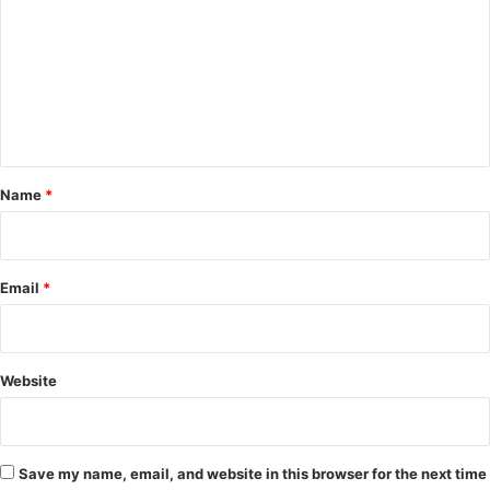
m
m
e
n
t
*
Name
*
Email
*
Website
Save my name, email, and website in this browser for the next time