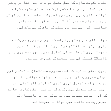
جلدی حکومت سازی کا عمل مکمل ہوجاتا ہے اتنا ہی بہتر
ہے،پاکستانی عوام نے کسی ایک جماعت کو حکومت کرنے
کیلئے اکثریت ہی نہیں دی، تحریک انصاف بات نہیں کر تی
، ہمارے پاس جو بھی آئےگا ہم بات کرینگے ،سیاسی
جماعتوں کو آپس میں مل بیٹھ کر بات کرنی پڑے گی۔
ذوالفقار علی بھٹو ریفرنس کے دوران سپریم کورٹ کے
باہر میڈیا سے گفتگو کرتے ہوئے انہوں کہاکہ میں
سمجھتا ہوں کہ حکومت کی تشکیل میں یہ جو سست روی ہے یہ
ڈائیلاگ کمیٹی کی غیر سنجیدگی کی وجہ سے ہے۔
بلاول بھٹو نے کہا کہ اس سست روی سے نقصان پاکستان اور
اس کی جمہوریت کو ہو رہا ہے، ہم اپنے موقف پہ قائم
ہیں، ہم اسے تبدیل نہیں کریں گے لیکن اگر کوئی اور
اپنا موقف تبدیل نہیں کرے گا تو پھر ایک رکاوٹ آجائے
گی اور اس کے نتیجے میں جو ہوگا وہ نا پاکستان کی
جمہوریت کے فائدے میں ہوگا نا معیشت کے۔