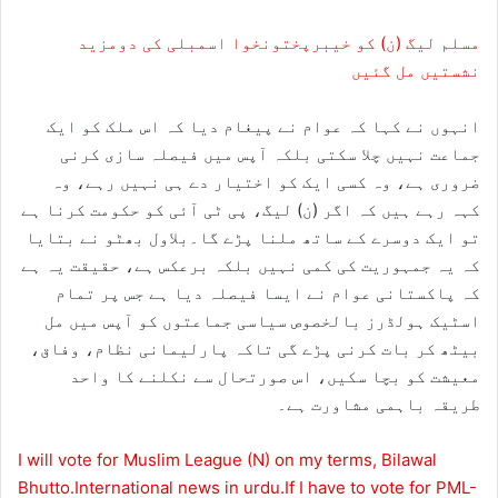
مسلم لیگ (ن) کو خیبرپختونخوا اسمبلی کی دومزید
نشستیں مل گئیں
انہوں نے کہا کہ عوام نے پیغام دیا کہ اس ملک کو ایک
جماعت نہیں چلا سکتی بلکہ آپس میں فیصلہ سازی کرنی
ضروری ہے، وہ کسی ایک کو اختیار دے ہی نہیں رہے، وہ
کہہ رہے ہیں کہ اگر (ن) لیگ، پی ٹی آئی کو حکومت کرنا ہے
تو ایک دوسرے کے ساتھ ملنا پڑے گا۔بلاول بھٹو نے بتایا
کہ یہ جمہوریت کی کمی نہیں بلکہ برعکس ہے، حقیقت یہ ہے
کہ پاکستانی عوام نے ایسا فیصلہ دیا ہے جس پر تمام
اسٹیک ہولڈرز بالخصوص سیاسی جماعتوں کو آپس میں مل
بیٹھ کر بات کرنی پڑے گی تاکہ پارلیمانی نظام، وفاق،
معیشت کو بچا سکیں، اس صورتحال سے نکلنے کا واحد
طریقہ باہمی مشاورت ہے۔
I will vote for Muslim League (N) on my terms, Bilawal
Bhutto.International news in urdu.If I have to vote for PML-