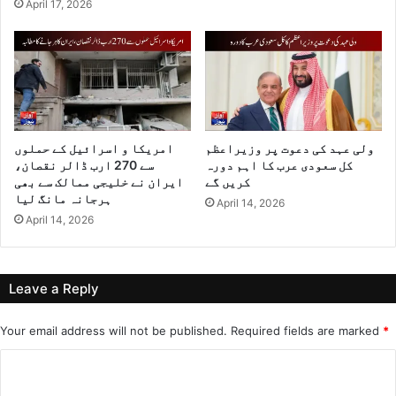
April 17, 2026
ولی عہد کی دعوت پر وزیراعظم
امریکا و اسرائیل کے حملوں
کل سعودی عرب کا اہم دورہ
سے 270 ارب ڈالر نقصان،
کریں گے
ایران نے خلیجی ممالک سے بھی
ہرجانہ مانگ لیا
April 14, 2026
April 14, 2026
Leave a Reply
Your email address will not be published.
Required fields are marked
*
C
o