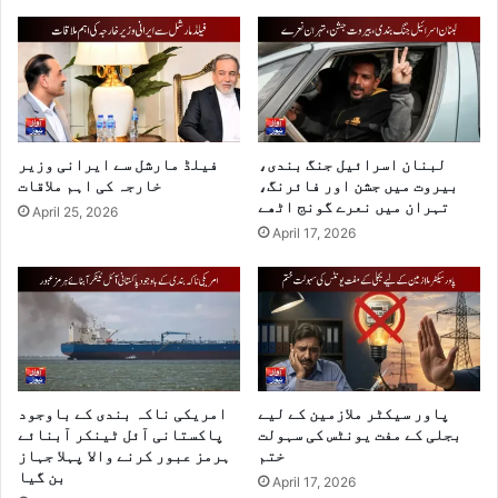
لبنان اسرائیل جنگ بندی،
فیلڈ مارشل سے ایرانی وزیر
بیروت میں جشن اور فائرنگ،
خارجہ کی اہم ملاقات
تہران میں نعرے گونج اٹھے
April 25, 2026
April 17, 2026
پاور سیکٹر ملازمین کے لیے
امریکی ناکہ بندی کے باوجود
بجلی کے مفت یونٹس کی سہولت
پاکستانی آئل ٹینکر آبنائے
ختم
ہرمز عبور کرنے والا پہلا جہاز
بن گیا
April 17, 2026