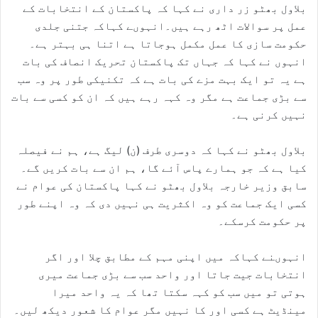
بلاول بھٹو زر داری نے کہا کہ پاکستان کے انتخابات کے
عمل پر سوالات اٹھ رہے ہیں۔انہوںے کہاکہ جتنی جلدی
حکومت سازی کا عمل مکمل ہوجاتا ہے اتنا ہی بہتر ہے۔
انہوں نے کہا کہ جہاں تک پاکستان تحریک انصاف کی بات
ہے یہ تو ایک بہت مزے کی بات ہے کہ تکنیکی طور پر وہ سب
سے بڑی جماعت ہے مگر وہ کہہ رہے ہیں کہ ان کو کسی سے بات
نہیں کرنی ہے۔
بلاول بھٹو نے کہا کہ دوسری طرف (ن) لیگ ہے، ہم نے فیصلہ
کیا ہے کہ جو ہمارے پاس آئے گا، ہم ان سے بات کریں گے۔
سابق وزیر خارجہ بلاول بھٹو نے کہا پاکستان کی عوام نے
کسی ایک جماعت کو وہ اکثریت ہی نہیں دی کہ وہ اپنے طور
پر حکومت کرسکے۔
انہوںنے کہاکہ میں اپنی مہم کے مطابق چلا اور اگر
انتخابات جیت جاتا اور واحد سب سے بڑی جماعت میری
ہوتی تو میں سب کو کہہ سکتا تھا کہ یہ واحد میرا
مینڈیٹ ہے کسی اور کا نہیں مگر عوام کا شعور دیکھ لیں۔