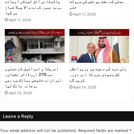
بجلی کے مفت یونٹس کی سہولت
پاکستانی آئل ٹینکر آبنائے
ختم
ہرمز عبور کرنے والا پہلا جہاز
بن گیا
April 17, 2026
April 17, 2026
ولی عہد کی دعوت پر وزیراعظم
امریکا و اسرائیل کے حملوں
کل سعودی عرب کا اہم دورہ
سے 270 ارب ڈالر نقصان،
کریں گے
ایران نے خلیجی ممالک سے بھی
ہرجانہ مانگ لیا
April 14, 2026
April 14, 2026
Leave a Reply
Your email address will not be published.
Required fields are marked
*