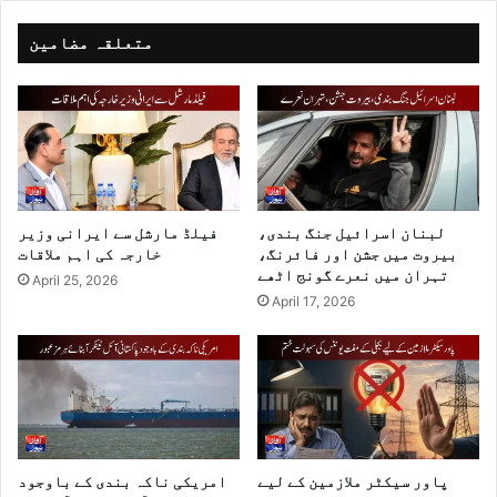
متعلقہ مضامین
لبنان اسرائیل جنگ بندی،
فیلڈ مارشل سے ایرانی وزیر
بیروت میں جشن اور فائرنگ،
خارجہ کی اہم ملاقات
تہران میں نعرے گونج اٹھے
April 25, 2026
April 17, 2026
پاور سیکٹر ملازمین کے لیے
امریکی ناکہ بندی کے باوجود