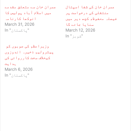
عمران خان کی شفا اسپتال
عمران خان سے متعلق مقدمے
منتقلی کی درخواست پر
میں اسلام آباد پولیس کا
فیصلہ محفوظ، کچھ دیر میں
انوکھا کارنامہ
سنایا جائے گا
March 31, 2026
March 12, 2026
In "پاکستان"
In "شوبز"
وزیراعظم کی صوبوں کو
پیٹرولیم ذخیرہ اندوزوں
کیخلاف سخت کارروائی کی
ہدایت
March 6, 2026
In "پاکستان"