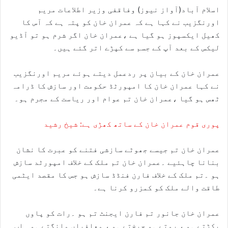
اسلام آباد(آواز نیوز) وفاقفی وزیر اطلاعات مریم
اورنگزیب نے کہا ہے کہ عمران خان کو پتہ ہے کہ آس کا
کھیل ایکسپوز ہو گیا ہے ،عمران خان اگر شرم ہو تو آڈیو
لیکس کے بعد آپ کے جسم سے کپڑے اتر گئے ہیں۔
عمران خان کے بیان پر ردعمل دیتے ہوئے مریم اورنگزیب
نے کہا عمران خان کا امپورٹڈ حکومت اور سازش کا ڈرامہ
ٹھس ہو گیا ،عمران خان تم عوام اور ریاست کے مجرم ہو۔
پوری قوم عمران خان کے ساتھ کھڑی ہے: شیخ رشید
عمران خان تم جیسے جھوٹے سازشی فتنے کو عبرت کا نشان
بنانا چاہئیے ۔عمران خان تم ملک کے خلاف امپورٹد سازش
ہو ۔تم ملک کے خلاف فارن فنڈڈ سازش ہو جس کا مقصد ایٹمی
طاقت والے ملک کو کمزرو کرنا ہے۔
عمران خان جانور تم فارن ایجنٹ تم ہو ۔رات کو پاوں
پکڑتے ہو ، روتے ہو چیختے ہو ، معافیاں مانگتے ہو ۔اب