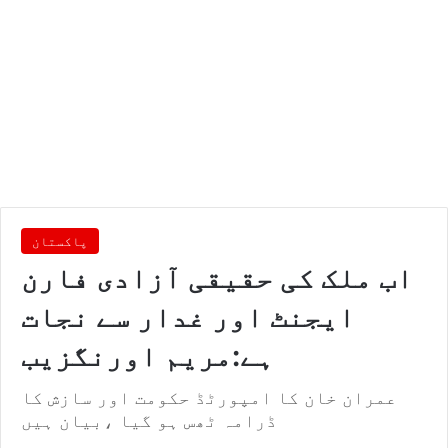
پاکستان
اب ملک کی حقیقی آزادی فارن
ایجنٹ اور غدار سے نجات
ہے:مریم اورنگزیب
عمران خان کا امپورٹڈ حکومت اور سازش کا
ڈرامہ ٹھس ہو گیا ،بیان ہیں