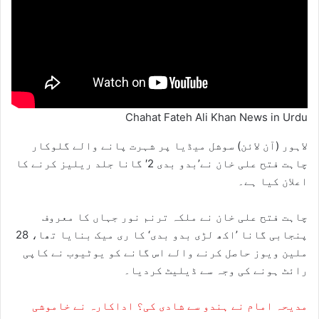
Chahat Fateh Ali Khan News in Urdu
لاہور (آن لائن) سوشل میڈیا پر شہرت پانے والے گلوکار
چاہت فتح علی خان نے’بدو بدی 2′ گانا جلد ریلیز کرنے کا
اعلان کیا ہے۔
چاہت فتح علی خان نے ملکہ ترنم نور جہاں کا معروف
پنجابی گانا ’اکھ لڑی بدو بدی‘ کا ری میک بنایا تھا، 28
ملین ویوز حاصل کرنے والے اس گانے کو یوٹیوب نے کاپی
رائٹ ہونے کی وجہ سے ڈیلیٹ کردیا۔
مدیحہ امام نے ہندو سے شادی کی؟ اداکارہ نے خاموشی