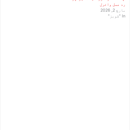
رد عمل وائرل
مارچ 2, 2026
In "شوبز"