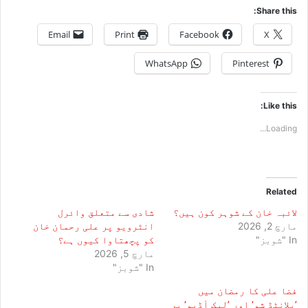
Share this:
Email
Print
Facebook
X
WhatsApp
Pinterest
Like this:
Loading...
Related
لائبہ خان کے شوہر کون ہیں؟
شادی سے متعلق وائرل
مارچ 2, 2026
انٹرویو پر علی رحمان خان
In "شوبز"
کو پچھتاوا کیوں ہے؟
مارچ 5, 2026
In "شوبز"
فضا علی کا رمضان میں
’پلانٹڈ شو‘ اور ’لیک آڈیو‘ پر