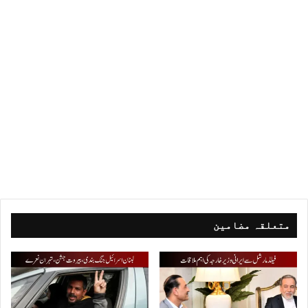
متعلقہ مضامین