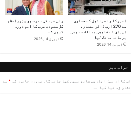
امریکا و اسرائیل کے حملوں
ولی عہد کی دعوت پر وزیراعظم
سے 270 ارب ڈالر نقصان،
کل سعودی عرب کا اہم دورہ
ایران نے خلیجی ممالک سے بھی
کریں گے
ہرجانہ مانگ لیا
اپریل 14, 2026
اپریل 14, 2026
جواب دیں
آپ کا ای میل ایڈریس شائع نہیں کیا جائے گا۔
ضروری خانوں کو
*
سے
نشان زد کیا گیا ہے
ت
ب
ص
ر