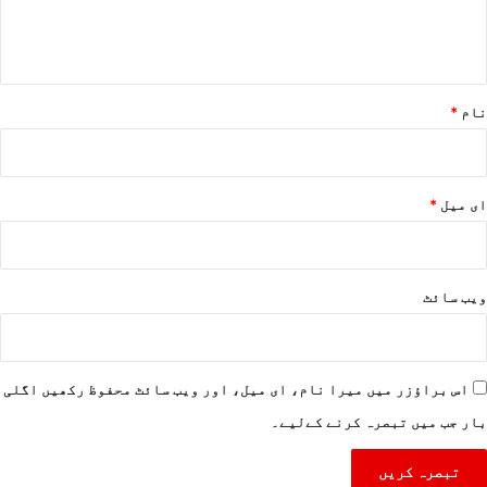
ہ
*
نام
*
ای میل
*
ویب‌ سائٹ
اس براؤزر میں میرا نام، ای میل، اور ویب سائٹ محفوظ رکھیں اگلی
بار جب میں تبصرہ کرنے کےلیے۔