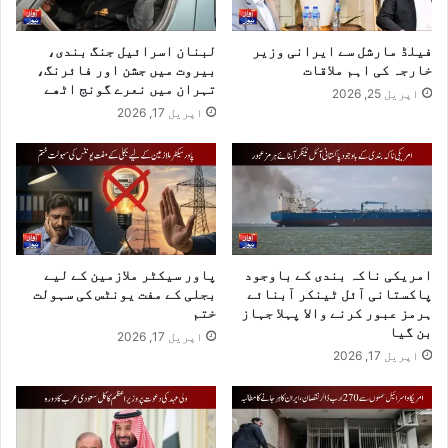
فیلڈ مارشل سے ایرانی وزیر
لبنان اسرائیل جنگ بندی،
خارجہ کی اہم ملاقات
بیروت میں جشن اور فائرنگ،
تہران میں نعرے گونج اٹھے
اپریل 25, 2026
اپریل 17, 2026
امریکی ناکہ بندی کے باوجود
پاور سیکٹر ملازمین کے لیے
پاکستانی آئل ٹینکر آبنائے
بجلی کے مفت یونٹس کی سہولت
ہرمز عبور کرنے والا پہلا جہاز
ختم
بن گیا
اپریل 17, 2026
اپریل 17, 2026