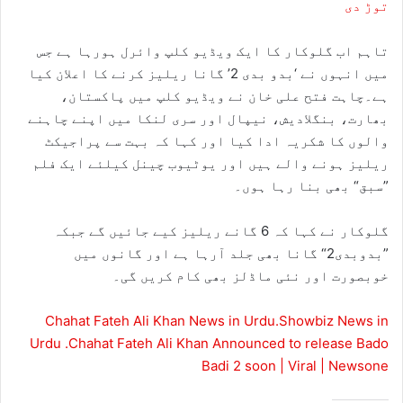
توڑ دی
تاہم اب گلوکار کا ایک ویڈیو کلپ وائرل ہورہا ہے جس
میں انہوں نے ‘بدو بدی 2’ گانا ریلیز کرنے کا اعلان کیا
ہے۔چاہت فتح علی خان نے ویڈیو کلپ میں پاکستان،
بھارت، بنگلادیش، نیپال اور سری لنکا میں اپنے چاہنے
والوں کا شکریہ ادا کیا اور کہا کہ بہت سے پراجیکٹ
ریلیز ہونے والے ہیں اور یوٹیوب چینل کیلئے ایک فلم
”سبق“ بھی بنا رہا ہوں۔
گلوکار نے کہا کہ 6 گانے ریلیز کیے جائیں گے جبکہ
”بدوبدی2“ گانا بھی جلد آرہا ہے اور گانوں میں
خوبصورت اور نئی ماڈلز بھی کام کریں گی۔
Chahat Fateh Ali Khan News in Urdu.Showbiz News in
Urdu .Chahat Fateh Ali Khan Announced to release Bado
Badi 2 soon | Viral | Newsone