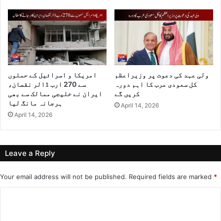
ولی عہد کی دعوت پر وزیراعظم
امریکا و اسرائیل کے حملوں
کل سعودی عرب کا اہم دورہ
سے 270 ارب ڈالر نقصان،
کریں گے
ایران نے خلیجی ممالک سے بھی
ہرجانہ مانگ لیا
April 14, 2026
April 14, 2026
Leave a Reply
Your email address will not be published.
Required fields are marked
*
C
o