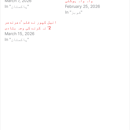
واہ واہ ہوگئی
March 7, 2026
February 25, 2026
In "پاکستان"
In "شوبز"
انیل کپور نے فلم ’دھرندھر
2‘ نہ کرنے کی وجہ بتادی
March 15, 2026
In "پاکستان"