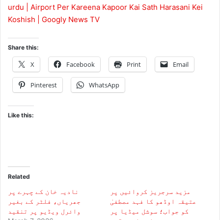
urdu | Airport Per Kareena Kapoor Kai Sath Harasani Kei
Koshish | Googly News TV
Share this:
X
Facebook
Print
Email
Pinterest
WhatsApp
Like this:
Related
مزید سرجریز کروائیں پر
نادیہ خان کے چہرے پر
عتیقہ اوڈھو کا فہد مصطفیٰ
جھریاں، فلٹر کے بغیر
کو جواب؛ سوشل میڈیا پر
وائرل ویڈیو پر تنقید