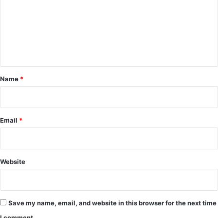
m
m
e
n
t
*
Name
*
Email
*
Website
Save my name, email, and website in this browser for the next time
I comment.