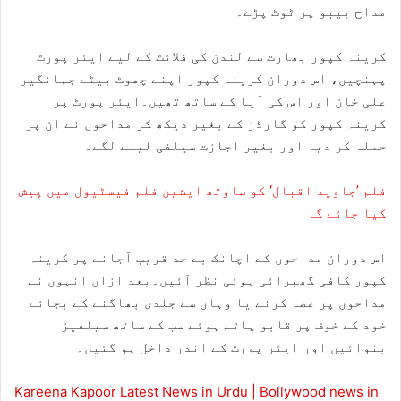
مداح بیبو پر ٹوٹ پڑے۔
کرینہ کپور بھارت سے لندن کی فلائٹ کے لیے ایئر پورٹ
پہنچیں، اس دوران کرینہ کپور اپنے چھوٹ بیٹے جہانگیر
علی خان اور اس کی آیا کے ساتھ تھیں۔ایئر پورٹ پر
کرینہ کپور کو گارڈز کے بغیر دیکھ کر مداحوں نے ان پر
حملہ کر دیا اور بغیر اجازت سیلفی لینے لگے۔
فلم ’جاوید اقبال‘ کو ساوتھ ایشین فلم فیسٹیول میں پیش
کیا جائے گا
اس دوران مداحوں کے اچانک بے حد قریب آجانے پر کرینہ
کپور کافی گھبرائی ہوئی نظر آئیں۔بعد ازاں انہوں نے
مداحوں پر غصہ کرنے یا وہاں سے جلدی بھاگنے کے بجائے
خود کے خوف پر قابو پاتے ہوئے سب کے ساتھ سیلفیز
بنوائیں اور ایئر پورٹ کے اندر داخل ہو گئیں۔
Kareena Kapoor Latest News in Urdu | Bollywood news in