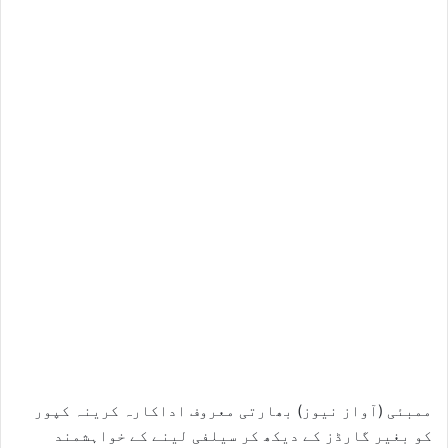
ممبئی (آواز نیوز) بھارتی معروف اداکارہ کرینہ کپور
کو بغیر گارڈز کے دیکھ کر سیلفی لینے کے خواہشمند