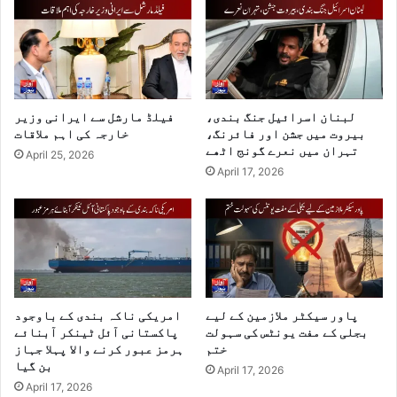
لبنان اسرائیل جنگ بندی،
فیلڈ مارشل سے ایرانی وزیر
بیروت میں جشن اور فائرنگ،
خارجہ کی اہم ملاقات
تہران میں نعرے گونج اٹھے
April 25, 2026
April 17, 2026
پاور سیکٹر ملازمین کے لیے
امریکی ناکہ بندی کے باوجود
بجلی کے مفت یونٹس کی سہولت
پاکستانی آئل ٹینکر آبنائے
ختم
ہرمز عبور کرنے والا پہلا جہاز
بن گیا
April 17, 2026
April 17, 2026