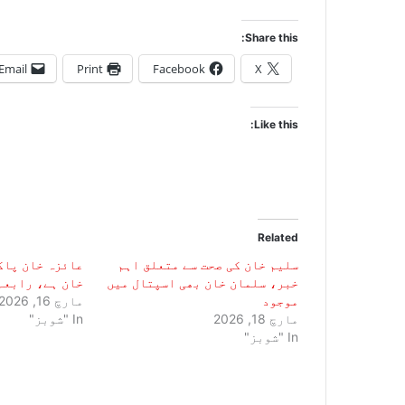
Share this:
Email
Print
Facebook
X
Like this:
Related
سلیم خان کی صحت سے متعلق اہم
عائزہ خان پاک
خبر، سلمان خان بھی اسپتال میں
خان ہے، رابعہ
موجود
مارچ 16, 2026
مارچ 18, 2026
In "شوبز"
In "شوبز"