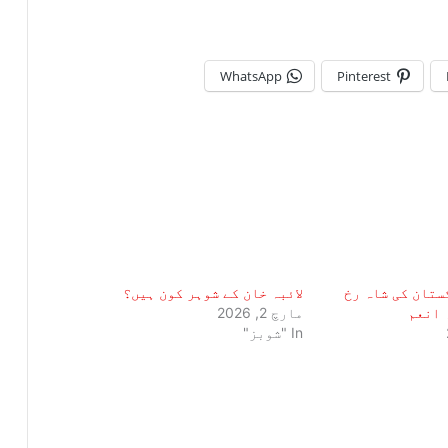
WhatsApp
Pinterest
ستان کی شاہ رخ
لائبہ خان کے شوہر کون ہیں؟
 انعم
مارچ 2, 2026
In "شوبز"