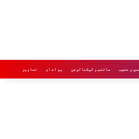
سپ و عجیب
سائنس و ٹیکنالوجی
یو اے ای
تصاویر