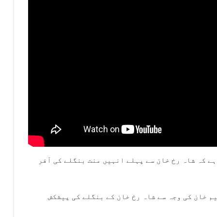
ے کہ شاہ رخ خان سے پہلے انہیں منت بنگلے کی آفر
م خان کی وجہ سے شاہ رخ خان کے بنگلے کی پیشکش