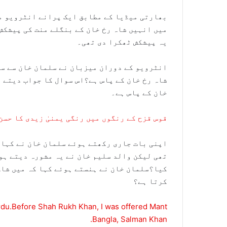
بھارتی میڈیا کے مطابق ایک پرانے انٹرویو م
میں انہیں شاہ رخ خان کے بنگلے منت کی پیشکش 
یہ پیشکش ٹھکرا دی تھی۔
انٹرویو کے دوران میزبان نے سلمان خان سے سو
شاہ رخ خان کے پاس ہے؟اس سوال کا جواب دیتے ہ
خان کے پاس ہے۔
قوس قزح کے رنگوں میں رنگی یمنیٰ زیدی کا حسن
اپنی بات جاری رکھتے ہوئے سلمان خان نے کہا 
تھی لیکن والد سلیم خان نے یہ مشورہ دیتے ہوئ
کیا؟سلمان خان نے ہنستے ہوئے کہا کہ میں شاہ
کرتا ہے؟
u.Before Shah Rukh Khan, I was offered Mant
Bangla, Salman Khan.