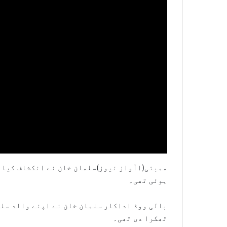
ممبئی(اآواز نیوز)سلمان خان نے انکشاف کیا ہ
ہوئی تھی۔
بالی ووڈ اداکار سلمان خان نے اپنے والد سلی
ٹھکرا دی تھی۔