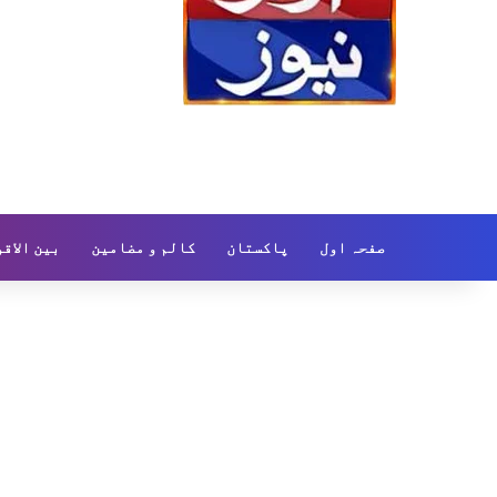
صفحہ اول
پاکستان
کالم و مضامین
بین الاق