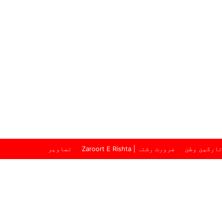
ارکین وطن
ضرورت رشتہ | Zaroort E Rishta
تصاویر