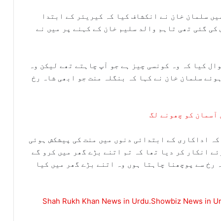
یں سلمان خان نے انکشاف کیا کہ کیریئر کے ابتدا
کی گئی تھی تاہم والد سلیم خان کے کہنے پر میں نے
ال کیا کہ وہ کونسی چیز ہے جو آپ چاہتے تھے لیکن وہ
وئے سلمان خان نے کہا کہ بنگلہ منت جو ابھی شاہ رخ
 آسمان کو چھونے لگ
کہ اداکاری کے ابتدائی دنوں میں منت کی پیشکش ہوئی
ے انکار کر دیا تھا کہ تم اتنے بڑے گھر میں کرو گے
 رخ سے پوچھنا چاہتا ہوں وہ اتنے بڑے گھر میں کیا
Shah Rukh Khan News in Urdu.Showbiz News in Urd