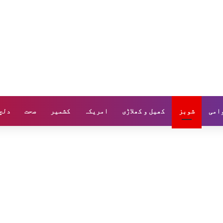
وامی
شوبز
کھیل و کھلاڑی
امریکہ
کشمیر
صحت
دلچ