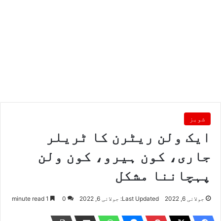
شوبز
ایک ولن ریٹرن کا ٹریلر
جاری، کون ہیرو، کون ولن
پہچاننا مشکل
جولائی 6, 2022
Last Updated: جولائی 6, 2022
0
1 minute read