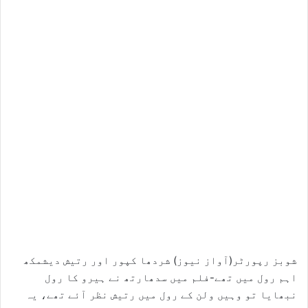
شوبز رپورٹر(آواز نیوز) شردھا کپور اور رتیش دیشمکھ
اہم رول میں تھے-فلم میں سدھارتھ نے ہیرو کا رول
نبھایا تو وہیں ولن کے رول میں رتیش نظر آئے تھے، یہ