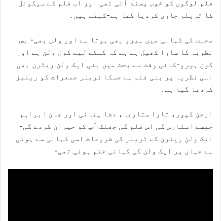
فلم لوگوں کو خوب پسند آئی تھی اور اب فلم کے سیکوئل
کا ٹریلر جاری کردیا گیا ہے-کہتے ہیں۔
محبت کی کہانی میں ہیرو بھی ہوتا ہے اور ولن بھی- بس
نظریہ کا سارا کھیل ہے ہے کہ کسکے لیے کون ولن ہے اور
کون ہیرو-کافی وقت سے بحث میں بنی ایک ولن ریٹرن بھی
اسی نظریہ پر بنی فلم ہے جسکا ٹریلر جمعرات کو ریلیز
کردیا گیا ہے۔
ارجن کپور، تارا ستاریہ، دشا پٹانی اور جان ابراہم
جیسے اسٹارس کی اس فلم کی جھلک آپ کو حیران کردے گی-
ایک ولن ریٹرن کے ٹریلر کی شروعات اسی کہانی سے ہوتی
ہے جہاں پر ایک ولن کی کہانی ختم ہوئی تھی-