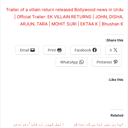
Trailer of a villain return released Bollywood news in Urdu
| Official Trailer: EK VILLAIN RETURNS | JOHN, DISHA,
ARJUN, TARA | MOHIT SURI | EKTAA K | Bhushan K
Share this:
Email
Print
Facebook
X
WhatsApp
Pinterest
Like this:
Related
لیاری میں تباہی کے مناظر
انیل کپور نے فلم ’دھرندھر