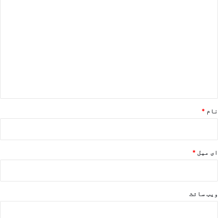
ت
ب
ص
ر
ہ
*
نام
*
ای میل
*
ویب‌ سائٹ