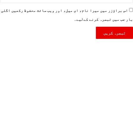
اس براؤزر میں میرا نام، ای میل، اور ویب سائٹ محفوظ رکھیں اگلی
بار جب میں تبصرہ کرنے کےلیے۔