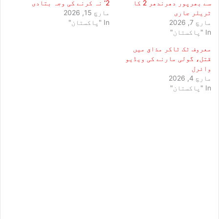
سے بھرپور دھرندھر 2 کا
2‘ نہ کرنے کی وجہ بتادی
ٹریلر جاری
مارچ 15, 2026
مارچ 7, 2026
In "پاکستان"
In "پاکستان"
معروف ٹک ٹاکر مذاق میں
قتل، گولی مارنے کی ویڈیو
وائرل
مارچ 4, 2026
In "پاکستان"