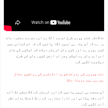
حالانکہ فلم پوری طرح اس سے الگ ہے اور سب سے منفرد بات
یہ ہے کہ آپ پتہ ہی نہیں لگا پائیں گے کہ اس کہانی میں
کون ہیرو ہے اور کون ولن ٹریلر دیکھ کر لوگوں کی جان
ابراہم ولن ہے لیکن پھر اب ارجن کپور ولن کی طرح
دیکھنے لگیں گے۔
نئے چہروں کی بدولت شوبز انڈسٹری کی رونقیں بحال
ہورہی ہیں ،وینا ملک
آپ سمجھ ہی نہیں پائیں گے اور ٹریلر کے کلائمکس تک آتے
آتے دشا پٹانی اور تارا ستاریہ کے رنگ ڈھنگ بدلے نظر
آنے لگیں گے۔