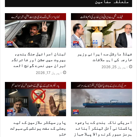
متعلقہ مضامین
فیلڈ مارشل سے ایرانی وزیر
لبنان اسرائیل جنگ بندی،
خارجہ کی اہم ملاقات
بیروت میں جشن اور فائرنگ،
تہران میں نعرے گونج اٹھے
اپریل 25, 2026
اپریل 17, 2026
امریکی ناکہ بندی کے باوجود
پاور سیکٹر ملازمین کے لیے
پاکستانی آئل ٹینکر آبنائے
بجلی کے مفت یونٹس کی سہولت
ہرمز عبور کرنے والا پہلا جہاز
ختم