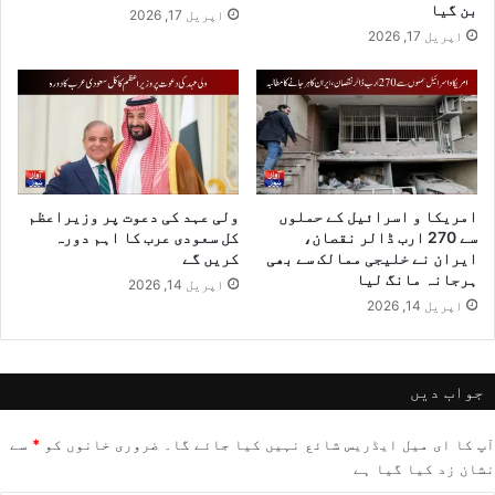
بن گیا
اپریل 17, 2026
اپریل 17, 2026
امریکا و اسرائیل کے حملوں
ولی عہد کی دعوت پر وزیراعظم
سے 270 ارب ڈالر نقصان،
کل سعودی عرب کا اہم دورہ
ایران نے خلیجی ممالک سے بھی
کریں گے
ہرجانہ مانگ لیا
اپریل 14, 2026
اپریل 14, 2026
جواب دیں
آپ کا ای میل ایڈریس شائع نہیں کیا جائے گا۔
ضروری خانوں کو
*
سے
نشان زد کیا گیا ہے