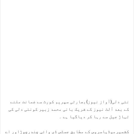
نئی دلی(آواز نیوز)بھارتی سپریم کورٹ سے ضمانت ملنے
کے بعد آلٹ نیوز کے شریک بانی محمد زبیر کونئی دلی کی
تہاڑ جیل سے رہا کر دیاگیا ہے ۔
کشمیرمیڈیاسروس کے مطابق جسٹس ڈی وائی چندرچوڑاور اے