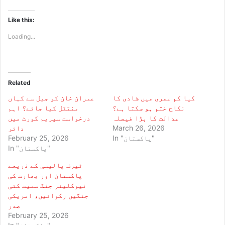
Like this:
Loading...
Related
کیا کم عمری میں شادی کا
عمران خان کو جیل سے کہاں
نکاح ختم ہو سکتا ہے؟
منتقل کیا جائے؟ اہم
عدالت کا بڑا فیصلہ
درخواست سپریم کورٹ میں
March 26, 2026
دائر
In "پاکستان"
February 25, 2026
In "پاکستان"
ٹیرف پالیسی کے ذریعے
پاکستان اور بھارت کی
نیوکلیئر جنگ سمیت کئی
جنگیں رکوائیں، امریکی
صدر
February 25, 2026