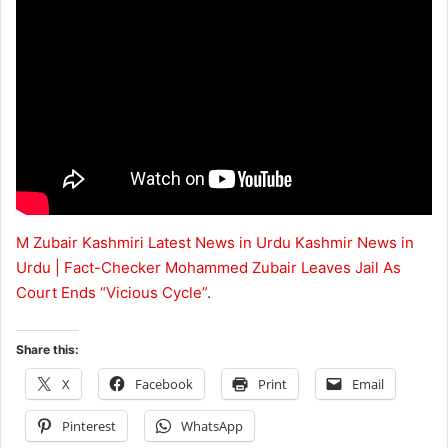
M Zubair Kashmiri Latest News in Urdu Kashmir News in
Urdu | Fact-Checker Mohammed Zubair Leaves Jail As
Court Ends “Vicious Cycle”
.
Share this:
X
Facebook
Print
Email
Pinterest
WhatsApp