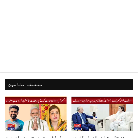
متعلقہ مضامین
مودی حکومت نے مقبوضہ کشمیر
کرکٹ میچ میں جب بھی کشمیری