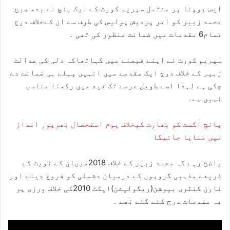
ایس بوپنا پر مشتمل سپریم کورٹ کے ایک بنچ نے بدھ صبح
محمد زبیر کو اتر پردیش پولیس کی طرف سے ان کےخلاف درج
تمام6 مقدمات میں ضمانت منظور کی تھی ۔
سپریم کورٹ نے اپنے فیصلے میں کہاتھاکہ دلی کی عدالت
زبیر کے خلاف درج ایک مقدمے میں انہیں پہلے ہی ضمانت دے
چکی ہے لہذا اسے طویل عرصے تک قید میں رکھنا مناسب
نہیں ہے۔
پانچ اگست کو بھارت کیخلاف یوم استحصال بھرپور انداز
میں منایا جائیگا
واضح رہے کہ محمد زبیر کے خلاف 2018میںان کے ٹویٹ کے
ذریعے مذہبی گروپوں کے درمیان دشمنی کو فروغ دینے اور
فارن کنٹری بیوشن(ریگولیشن)ایکٹ 2010کی خلاف ورزی پر
یہ مقدمات درج کئے گئے تھے ۔