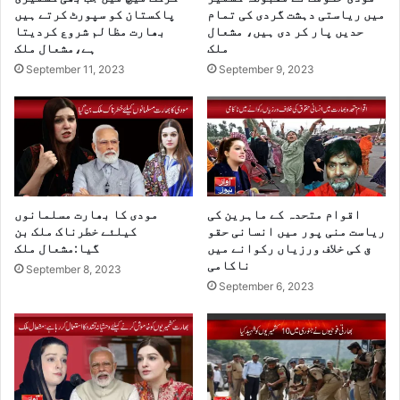
میں ریاستی دہشت گردی کی تمام
پاکستان کو سپورٹ کرتے ہیں
حدیں پار کر دی ہیں، مشعال
بھارت مظالم شروع کردیتا
ملک
ہے،مشعال ملک
September 11, 2023
September 9, 2023
اقوام متحدہ کے ماہرین کی
مودی کا بھارت مسلمانوں
ریاست منی پور میں انسانی حقو
کیلئے خطرناک ملک بن
ق کی خلاف ورزیاں رکوانے میں
گیا:مشعال ملک
ناکامی
September 8, 2023
September 6, 2023