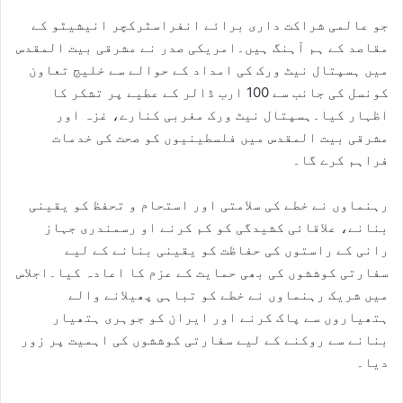
جو عالمی شراکت داری برائے انفراسٹرکچر انیشیٹو کے
مقاصد کے ہم آہنگ ہیں۔امریکی صدر نے مشرقی بیت المقدس
میں ہسپتال نیٹ ورک کی امداد کے حوالے سے خلیج تعاون
کونسل کی جانب سے 100 ارب ڈالر کے عطیے پر تشکر کا
اظہار کیا۔ہسپتال نیٹ ورک مغربی کنارے، غزہ اور
مشرقی بیت المقدس میں فلسطینیوں کو صحت کی خدمات
فراہم کرے گا۔
رہنماوں نے خطے کی سلامتی اور استحام و تحفظ کو یقینی
بنانے، علاقائی کشیدگی کو کم کرنے او رسمندری جہاز
رانی کے راستوں کی حفاظت کو یقینی بنانے کے لیے
سفارتی کوششوں کی بھی حمایت کے عزم کا اعادہ کیا۔اجلاس
میں شریک رہنماوں نے خطے کو تباہی پھیلانے والے
ہتھیاروں سے پاک کرنے اور ایران کو جوہری ہتھیار
بنانے سے روکنے کے لیے سفارتی کوششوں کی اہمیت پر زور
دیا۔