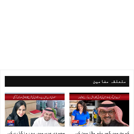
متعلقہ مضامین
کویت میں گھریلو ملازمین کی
سعودی عرب میں بے روزگاری کی