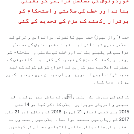
خوردونوش کی مسلسل فراہمی کو یقینی
بنانے اور خطے کی سلامتی و استحکام کو
برقرار رکھنے کے عزم کی تجدید کی گئی
جدہ (آواز نیوز) جدہ میں کانفرنس برائے امن و ترقی کے
اعلامیے میں توانائی اور اشیائے خوردونوش کی مسلسل
فراہمی کو یقینی بنانے اور خطے کی سلامتی و استحکام کو
برقرار رکھنے کے عزم کی تجدید کی گئی۔ جدہ کانفرنس کے
مشترکہ اعلامیے میں کاربن کے اخراج کو کم کرنے کے لیے
جدید ٹیکنالوجی کے فروغ اور اس میدان میں سرمایہ کاری
پر زور دیا گیا۔
کانفرنس میں شریک رہنماو¿ں نے ماضی میں ہونے والے
خلیجی و امریکی سربراہی اجلاس کا ذکر کیا جو 14 مئی
2015 میں کیمپ ڈیوڈ، 21 اپریل 2016 کو ریاض، اور 21 مئی
2017 کو ریاض میں منعقد ہوا تھا۔اجلاس میں رہنماوں نے
اختیار کی جانے والی عالمی اقتصادی بحالی کی کوششوں