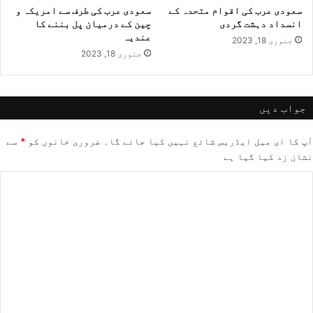
سعودی عرب کی اقوام متحدہ کے
سعودی عرب کی طرف سے امریکہ و
انسداد دہشت گردی
چین کے درمیان پل بننے کا
عندیہ
جنوری 18, 2023
جنوری 18, 2023
جواب دیں
آپ کا ای میل ایڈریس شائع نہیں کیا جائے گا۔
ضروری خانوں کو
*
سے
نشان زد کیا گیا ہے
ت
ب
ص
ر
ہ
*