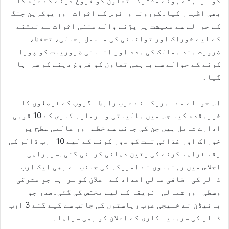
کو سراہتے ہوئے مشترکہ تعاون کو فروغ دینے کے عزم کا
بھی اظہار کیا۔کورونا وائرس کے اثرات اور یوکرین جنگ
کے حوالے سے معیشت پر پڑنے والے منفی اثرات سے نمٹنے
کے لیے خوراک اور توانائی کی مسلسل بحالی، تحفظ،
ضرورت مند ممالک کی مدد اور انسانی ضروریات کو پورا
کرنے کے حوالے سے باہمی تعاون کو فروغ دینے کو سراہا
گیا۔
اس حوالے سے امریکہ نے عرب رابطہ گروپ کے فیصلوں کا
خیرمقدم کیا جس میں مالیاتی و سرمایہ کاری کے 10 قومی
ادارے شامل ہیں جن کی جانب سے خطے اور عالمی سطح پر
خوراک اور غذائی قلت کو دور کرنے کے لیے 10 ارب ڈالر کی
رقم فراہم کرنے کی یقین دہانی کرائی گئی۔سربراہی
اجلاس میں رہنماوں نے امریکہ کی جانب سے بھی ایک ارب
ڈالر کی اضافی مالی امداد کے اعلان کو سراہا جو مشرقی
وسطیٰ اور شمالی افریقہ کے لیے مختص کی گئی۔صدر جو
بائیڈن نے خلیجی عرب ریاستوں کی جانب سے کیے گئے 3 ارب
ڈالر کی سرمایہ کاری کے اعلان کو بھی سراہا۔