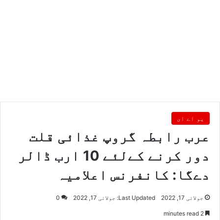
یو اے ای
عرب رابطہ گروپ غذائی قلت
دور کرنے کےلئے 10 ارب ڈالر
دےگا: کانفرنس اعلامیہ
جولائی 17, 2022
Last Updated: جولائی 17, 2022
0
2 minutes read