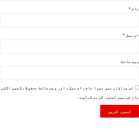
نام
*
ای میل
*
ویب‌ سائٹ
اس براؤزر میں میرا نام، ای میل، اور ویب سائٹ محفوظ رکھیں اگلی
بار جب میں تبصرہ کرنے کےلیے۔