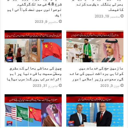
بھرتی بنگلہ دیش سے کرنے
شرح 4.8 فی صد تک گرگئی،
کافیصلہ
نوجوانوں میں نصف کم:آئی ایم
ایف
ستمبر 19, 2023
ستمبر 9, 2023
عازمین حج کی خدمات میں
چین کی معاشی بحالی کے مشرق
کوتاہی برداشت نہیں کی جائے
وسطیٰ سمیت باقی دنیا پر اہم
گی، سعودی وزیر اسلامی امور
اثرات مرتب ہوں گے: عرب میڈیا
جون 3, 2023
جنوری 31, 2023