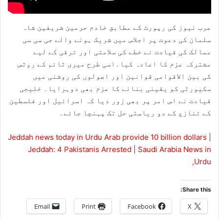
عرب نیوز کی رپورٹ کے مطابق خادم حرمین شریفین شاہ
سلمان کی دعوت پر اجلاس میں شریک ہونے والے جی سی سی
ممالک کی قیادت نے خطے کی سلامتی اور ترقی کے لیے
مشترکہ عزم کا اعادہ کیا۔اسی طرح میری ٹائم کے روٹس
کی بین الاقوامی قوانین اور اصولوں کی روشنی میں
سکیورٹی کو یقینی بنانے کا عزم بھی دوہرایا۔ خلیجی
قیادت نے اس امر پر بھی زور دیا کہ اسرائیل اور فلسطین
کے تنازع کے دو ریاستی حل تک پہنچا جائے۔
Jeddah news today in Urdu Arab provide 10 billion dollars |
Jeddah: 4 Pakistanis Arrested | Saudi Arabia News in
Urdu,
Share this:
Email
Print
Facebook
X