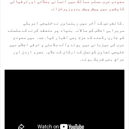
سعودی عرب مسلم ممالک میں انسانی بھلائی اورترقیاتی
کاوشوں میں پیش پیش ہے،وزیرخزانہ
۔کانفرنس کے آخر میں رہنماوں نے خلیجی امریکی
سربراہی اجلاس کو سالانہ بنیاد پر منعقد کرنے کے سلسلے
کو جاری رکھنے کے عزم بھی اظہار کیا۔جدہ میں سعودی
عرب کی میزبانی میں ہونے والے سلامتی و ترقی اجلاس میں
خلیجی تعاون کونسل کے ارکان کے علاوہ مصر، اردن اور
عراق بھی شریک ہوئے۔