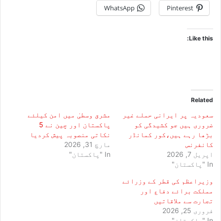
WhatsApp
Pinterest
Like this:
Related
سعودیہ پر ایرانی حملے غیر
مشرق وسطیٰ میں امن کیلئے
ضروری ہیں جو کشیدگی کو
پاکستان اور چین نے 5
بڑھا رہے ہیں،کور کمانڈر
نکاتی منصوبہ پیش کردیا
کانفرنس
مارچ 31, 2026
اپریل 7, 2026
In "پاکستان"
In "پاکستان"
وزیراعظم کی قطر کے وزرائے
مملکت برائے دفاع اور
تجارت سے ملاقاتیں
فروری 25, 2026
In "پاکستان"