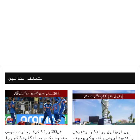
متعلقہ مضامین
پی ایس ایل برانڈ پارٹنرشپ
ٹی20 ورلڈ کپ؛ بھارت دلچسپ
رائٹس تاریخی بلندی کو چھوتے
مقابلے کے بعد انگلینڈ کو ہرا