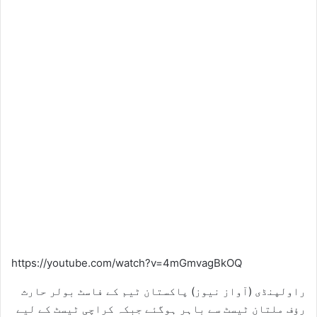
https://youtube.com/watch?v=4mGmvagBkOQ
راولپنڈی (آواز نیوز) پاکستان ٹیم کے فاسٹ بولر حارث
رﺅف ملتان ٹیسٹ سے باہر ہوگئے جبکہ کراچی ٹیسٹ کے لیے