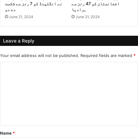
افغانستان کو 47 رنز سے
نے انگلینڈ کو 7 رنز سے شکست
ہرادیا
دے دی
June 21, 2024
June 21, 2024
Leave a Reply
Your email address will not be published.
Required fields are marked
*
C
o
m
m
e
n
t
*
Name
*