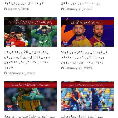
ہوئے نئے دور میں داخل
کر فائنل میں پہنچ گیا
March 5, 2026
February 25, 2026
ٹی ٹوئنٹی ورلڈکپ سپر ایٹ:
پاکستان ٹی 20 ورلڈ کپ کے
ویسٹ انڈیز کو پر اعتماد
سیمی فائنل میں کیسے پہنچ
زمبابوے کا چیلنج درپیش
سکتا ہے؟ اگر مگر کا کھیل
شروع
February 23, 2026
February 25, 2026
سپر ایٹ راؤنڈ: بھارت نے
سپر ایٹ مرحلہ: جنوبی افریقا