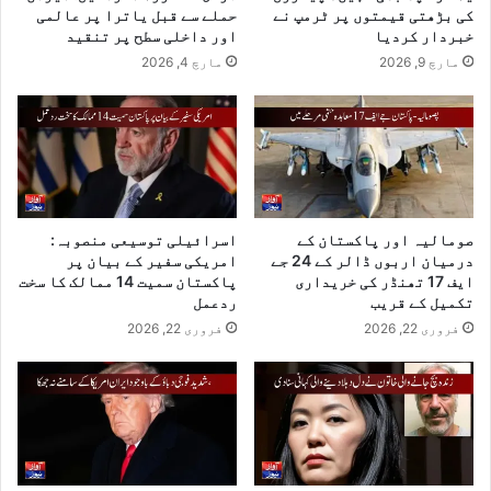
کی بڑھتی قیمتوں پر ٹرمپ نے
حملے سے قبل یاترا پر عالمی
خبردار کردیا
اور داخلی سطح پر تنقید
مارچ 9, 2026
مارچ 4, 2026
صومالیہ اور پاکستان کے
اسرائیلی توسیعی منصوبہ:
درمیان اربوں ڈالر کے 24 جے
امریکی سفیر کے بیان پر
ایف 17 تھنڈر کی خریداری
پاکستان سمیت 14 ممالک کا سخت
تکمیل کے قریب
ردعمل
فروری 22, 2026
فروری 22, 2026