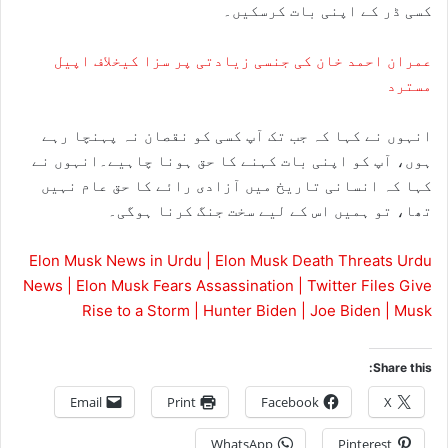
کسی ڈر کے اپنی بات کرسکیں۔
عمران احمد خان کی جنسی زیادتی پر سزا کیخلاف اپیل
مسترد
انہوں نے کہا کہ جب تک آپ کسی کو نقصان نہ پہنچا رہے
ہوں، آپ کو اپنی بات کہنے کا حق ہونا چاہیے۔انہوں نے
کہا کہ انسانی تاریخ میں آزادی رائے کا حق عام نہیں
تھا، تو ہمیں اس کے لیے سخت جنگ کرنا ہوگی۔
Elon Musk News in Urdu | Elon Musk Death Threats Urdu
News | Elon Musk Fears Assassination | Twitter Files Give
Rise to a Storm | Hunter Biden | Joe Biden | Musk
Share this:
Email
Print
Facebook
X
WhatsApp
Pinterest