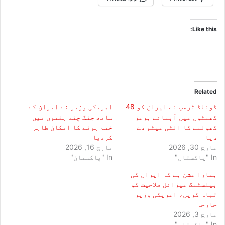
Like this:
Related
ڈونلڈ ٹرمپ نے ایران کو 48
امریکی وزیر نے ایران کے
گھنٹوں میں آبنائے ہرمز
ساتھ جنگ چند ہفتوں میں
کھولنے کا الٹی میٹم دے
ختم ہونے کا امکان ظاہر
دیا
کردیا
مارچ 30, 2026
مارچ 16, 2026
In "پاکستان"
In "پاکستان"
ہمارا مشن ہے کہ ایران کی
بیلسٹنگ میزائل صلاحیت کو
تباہ کریں، امریکی وزیر
خارجہ
مارچ 3, 2026
In "پاکستان"