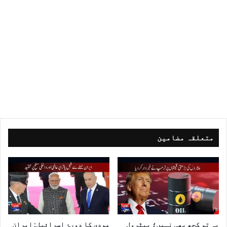
متعلقہ مضامین
یہ تو کچھ بھی نہیں؛ پیٹرول
مودی کا دورۂ اسرائیل: ایران