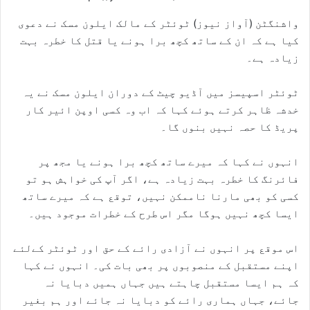
واشنگٹن (آواز نیوز) ٹوئٹر کے مالک ایلون مسک نے دعوی
کیا ہے کہ ان کے ساتھ کچھ برا ہونے یا قتل کا خطرہ بہت
زیادہ ہے۔
ٹوئٹر اسپیسز میں آڈیو چیٹ کے دوران ایلون مسک نے یہ
خدشہ ظاہر کرتے ہوئے کہا کہ اب وہ کسی اوپن ائیر کار
پریڈ کا حصہ نہیں بنوں گا۔
انہوں نے کہا کہ میرے ساتھ کچھ برا ہونے یا مجھ پر
فائرنگ کا خطرہ بہت زیادہ ہے، اگر آپ کی خواہش ہو تو
کسی کو بھی مارنا ناممکن نہیں، توقع ہے کہ میرے ساتھ
ایسا کچھ نہیں ہوگا مگر اس طرح کے خطرات موجود ہیں۔
اس موقع پر انہوں نے آزادی رائے کے حق اور ٹوئٹر کےلئے
اپنے مستقبل کے منصوبوں پر بھی بات کی۔ انہوں نے کہا
کہ ہم ایسا مستقبل چاہتے ہیں جہاں ہمیں دبایا نہ
جائے، جہاں ہماری رائے کو دبایا نہ جائے اور ہم بغیر