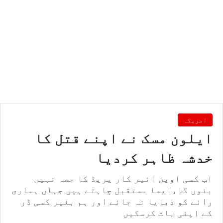
امریکہ
ایلون مسک نے اپنے قتل کا
خدشہ ظاہر کردیا
اب کسی اوپن ائیر کار پریڈ کا حصہ نہیں
بنوں گا،ایسا مستقبل چاہتے ہیں جہاں ہماری
رائے کو دبایا نہ جائے اور ہم بغیر کسی ڈر
کے اپنی بات کرسکیں