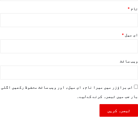
نام
*
ای میل
*
ویب‌ سائٹ
اس براؤزر میں میرا نام، ای میل، اور ویب سائٹ محفوظ رکھیں اگلی
بار جب میں تبصرہ کرنے کےلیے۔