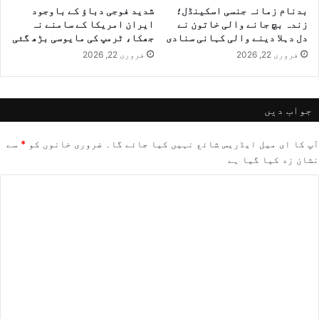
بدنام زمانہ جنسی اسکینڈل؛
شدید فوجی دباؤ کے باوجود
زندہ بچ جانے والی خاتون نے
ایران امریکا کے سامنے نہ
دل دہلا دینے والی کہانی سنادی
جھکا، ٹرمپ کی مایوسی بڑھ گئی
فروری 22, 2026
فروری 22, 2026
جواب دیں
آپ کا ای میل ایڈریس شائع نہیں کیا جائے گا۔
ضروری خانوں کو
*
سے
نشان زد کیا گیا ہے
ت
ب
ص
ر
ہ
*