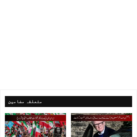
متعلقہ مضامین