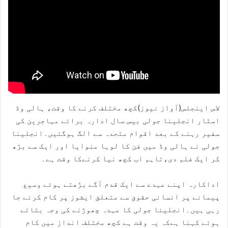
لاس اینجلس(آواز نیوز)کچھ مختلف کرنے کا وقت، ہالی وڈ
اسٹار انجلینا جولی بیس سال ادارہ برائے مہاجرین کی
سفیر رہنے کے بعد اقوام متحدہ سے الگ ہوگئیں۔انجلینا
جولی نے ہالی وڈ میں فن کا لوہا منوایا اور ایک سے بڑھ
کر ایک فلم دی،تاہم اب کچھ نیا کرنےکا وقت ہے۔
اداکارہ اپنے عہدے سے ایک قدم آگے بڑھتے ہوئے وسیع
پیمانے پر انسانی حقوق سے متعلق ایشوز پر کام کرنے جا
رہی ہیں۔انجلینا جولی کا عہدہ چھوڑنے کی وجہ بتاتے
ہوئے کہنا ہےکہ یہ وقت ہے کچھ مختلف انداز میں کام