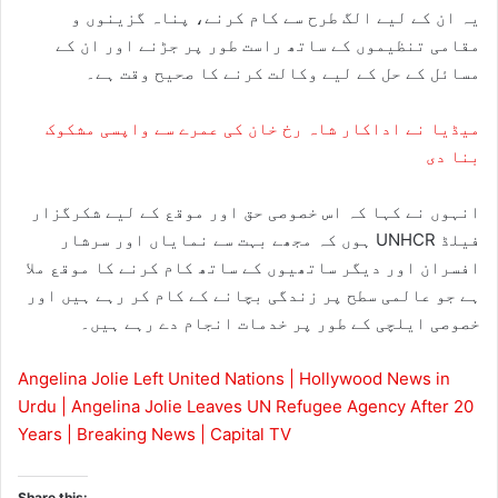
یہ ان کے لیے الگ طرح سے کام کرنے، پناہ گزینوں و
مقامی تنظیموں کے ساتھ راست طور پر جڑنے اور ان کے
مسائل کے حل کے لیے وکالت کرنے کا صحیح وقت ہے۔
میڈیا نے اداکار شاہ رخ خان کی عمرے سے واپسی مشکوک
بنا دی
انہوں نے کہا کہ اس خصوصی حق اور موقع کے لیے شکرگزار
ہوں کہ مجھے بہت سے نمایاں اور سرشار UNHCR فیلڈ
افسران اور دیگر ساتھیوں کے ساتھ کام کرنے کا موقع ملا
ہے جو عالمی سطح پر زندگی بچانے کے کام کر رہے ہیں اور
خصوصی ایلچی کے طور پر خدمات انجام دے رہے ہیں۔
Angelina Jolie Left United Nations | Hollywood News in
Urdu | Angelina Jolie Leaves UN Refugee Agency After 20
Years | Breaking News | Capital TV
Share this: