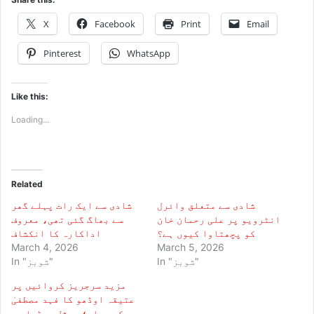
X
Facebook
Print
Email
Pinterest
WhatsApp
Like this:
Loading...
Related
شادی سے متعلق وائرل
شادی سے ایک رات پہلے گھر
انٹرویو پر علی رحمان خان
سے بھاگ گئی تھی، معروف
کو پچھتاوا کیوں ہے؟
اداکارہ کا انکشاف
March 4, 2026
March 5, 2026
In "شوبز"
In "شوبز"
مزید سرجریز کروائیں پر
عتیقہ اوڈھو کا فہد مصطفیٰ
کو جواب؛ سوشل میڈیا پر