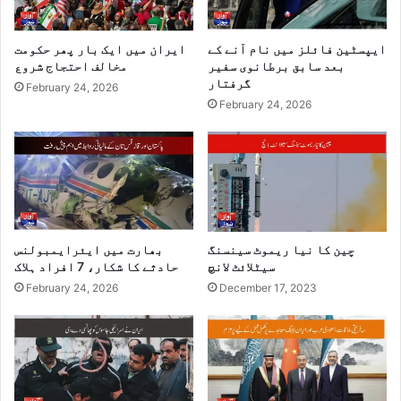
ایپسٹین فائلز میں نام آنے کے
ایران میں ایک بار پھر حکومت
بعد سابق برطانوی سفیر
مخالف احتجاج شروع
گرفتار
February 24, 2026
February 24, 2026
چین کا نیا ریموٹ سینسنگ
بھارت میں ایئرایمبولنس
سیٹلائٹ لانچ
حادثے کا شکار، 7 افراد ہلاک
February 24, 2026
December 17, 2023