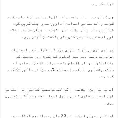
کرنے کا ہے۔
جس کے لیےوہ براہ راست پناہ گزینوں اور ان کے لیے کام
کرنے والے مقامی امدادی اداروں سے رابطے کریں گی۔
خیال رہے کہ ہالی وڈ اسٹار انجلینا جولی حالیہ سیلاب
اور اس سے پہلے بھی کئی بار پاکستان آچکی ہیں۔
یو این ایچ سی آر کے بیان میں کہا گیا ہے کہ انجلینا
جولی نے دنیا بھر میں لوگوں کے حقوق اور سلامتی کی
وکالت کرنے والی اقوام متحدہ پناہ گزین ایجنسی کے
ساتھ وقف اور پابندی کے ساتھ 20 سے زائد سالوں تک کام
کیا ہے۔
اب وہ یو این ایچ سی آر کی خصوصی سفیر کے طور پر انسانی
اور انسانی حقوق کے اہم رول نبھانے کے بعد آگے بڑھ رہی
ہیں۔
اداکارہ جولی نے کہا کہ 20 سال بعد انہیں لگتا ہے کہ