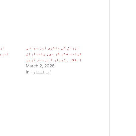
ایران کی ملٹری اور سیاسی
ایر
قیادت ختم کر دی، پاسداران
انقلاب ہتھیار ڈال دے، ٹرمپ
March 2, 2026
In "پاکستان"