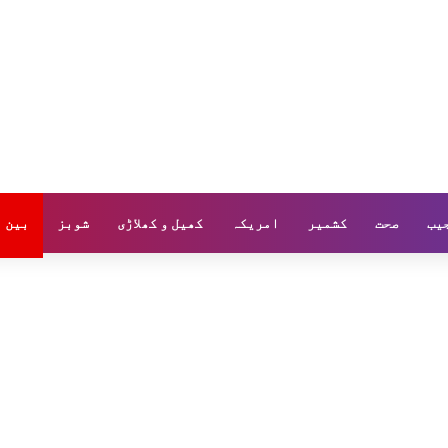
یب
صحت
کشمیر
امریکہ
کھیل و کھلاڑی
شوبز
بین ا