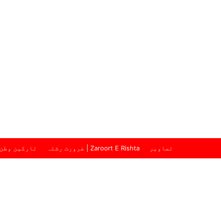
تصاویر
ضرورت رشتہ | Zaroort E Rishta
تارکین وطن