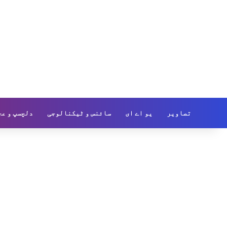
تصاویر
یو اے ای
سائنس و ٹیکنالوجی
دلچسپ و عج