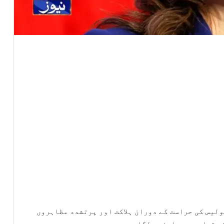
ولیس کی حراست کے دوران ہلاکت اور پرتشدد مظاہروں
ی قیادت پر پابندی لگادی۔