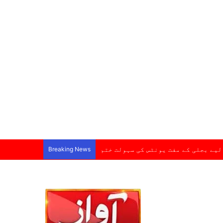
لیے بجلی کے مفت یونٹس کی سہولت ختم
Breaking News