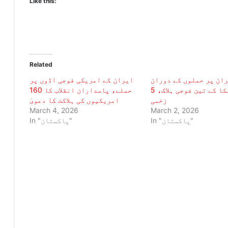
Like this:
Related
ان پر حملوں کے دوران
ایران کے امریکی فوجی اڈوں پر
امریکا کے تین فوجی ہلاک، 5
حملے، پاسداران انقلاب کا 160
زخمی
امریکیوں کی ہلاکت کا دعویٰ
March 4, 2026
March 2, 2026
In "پاکستان"
In "پاکستان"