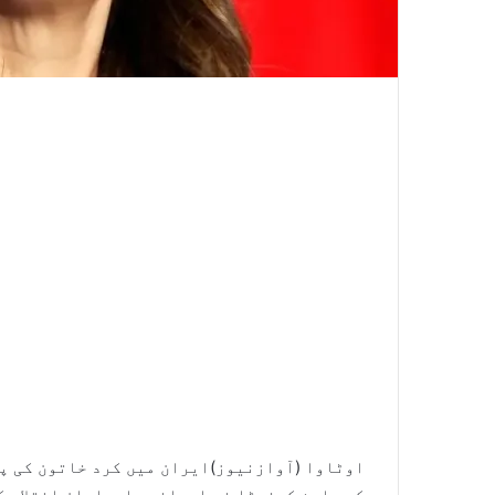
اوٹاوا (آوازنیوز)ایران میں کرد خاتون کی پ
کے باعث کینیڈا نے ایرانی پاسداران انقلاب ک