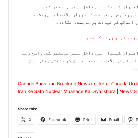
ب کے 10 ہزار سے زائد افسران کینیڈا میں داخل نہیں ہوسکیں گے۔
ی پولیس کی حراست کے دوران ہلاکت اور پرتشدد
 انقلاب کی قیادت پر پابندی لگادی۔
 کو تیار رہنے کا حکم
اب کے 10 ہزار سے زائد افسران کینیڈا میں داخل نہیں ہوسکیں گے۔واضح رہے
ی حراست میں 22 سالہ مہسا امینی کی ہلاکت کے بعد ایران کو بڑھتی ہوئی بین
ہے۔
Canada Bans Iran Breaking News in Urdu | Canada Urd
Iran Ke Sath Nuclear Muahade Ka Diya Ishara | News18
Share this:
X
Facebook
Print
Email
P