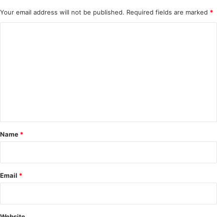
Your email address will not be published.
Required fields are marked
*
C
o
m
m
e
n
t
*
Name
*
Email
*
Website