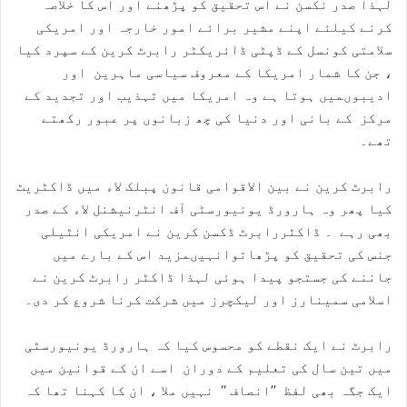
لہذا صدر نکسن نے اس تحقیق کو پڑھنے اور اس کا خلاصہ
کرنے کیلئے اپنے مشیر برائے امور خارجہ اور امریکی
سلامتی کونسل کے ڈپٹی ڈائریکٹر رابرٹ کرین کے سپرد کیا
، جن کا شمار امریکا کے معروف سیاسی ماہرین اور
ادیبوںمیں ہوتا ہے وہ امریکا میں تہذیب اور تجدید کے
مرکز کے بانی اور دنیا کی چھ زبانوں پر عبور رکھتے
تھے۔
رابرٹ کرین نے بین الاقوامی قانون پبلک لاء میں ڈاکٹریٹ
کیا پھر وہ ہارورڈ یونیورسٹی آف انٹرنیشنل لاء کے صدر
بھی رہے ۔ ڈاکٹررابرٹ ڈکسن کرین نے امریکی انٹیلی
جنس کی تحقیق کو پڑھاتوانہیںمزید اس کے بارے میں
جاننے کی جستجو پیدا ہوئی لہذا ڈاکٹر رابرٹ کرین نے
اسلامی سمینارز اور لیکچرز میں شرکت کرنا شروع کر دی۔
رابرٹ نے ایک نقطے کو محسوس کیا کہ ہارورڈ یونیورسٹی
میں تین سال کی تعلیم کے دوران اسے ان کے قوانین میں
ایک جگہ بھی لفظ ’’انصاف ‘‘ نہیں ملا ، ان کا کہنا تھا کہ