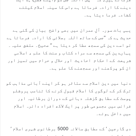
دینے کا ارادہ فرماتا ہے ،اس کا سینہ اسلام کیلئے
کشادہ فرما دیتا ہے۔
یہی بات سورہ آلِ عمران میں بھی واضح بیان کی گئی ہے
حدیث ہے کہ ’’جس کے ساتھ اللہ بھلائی کا ارادہ فرماتا ہے
تو اسے دین کی سمجھ عطا کر دیتا ہے ‘‘ صحیحَ۔ متفق علیہ۔
یہاںدین کی سمجھ سے مراد کتاب و سنت کا علم ، اسلامی
شریعت کے ا حکام احادیث اور حلال و حرام میں تمیز اور
ان کو پرکھنے اور سمجھنے کا علم ہے۔
دنیا میں دین اسلام سے متاثر ہو کر اپنے آبائی مذاہب کو
ترک کر کے لوگوں کا اسلام قبول کرنے کا تناسب یروشلم
پوسٹ کے مطابق گزشتہ دہائی کے دوران برطانیہ اور
فرانس میں مجموعی طور پر ایک لاکھ افراد دائرہ اسلام
میں داخل ہوئے۔
’ دی گارجین ‘ کے مطابق سالانہ 5000 برطانوی شہری اسلام