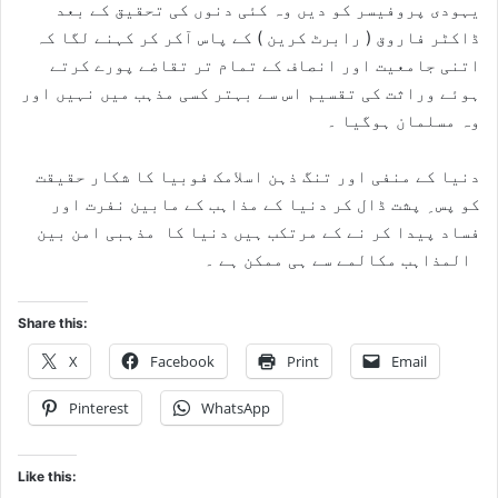
یہودی پروفیسر کو دیں وہ کئی دنوں کی تحقیق کے بعد
ڈاکٹر فاروق ( رابرٹ کرین ) کے پاس آکر کر کہنے لگا کہ
اتنی جامعیت اور انصاف کے تمام تر تقاضے پورے کرتے
ہوئے وراثت کی تقسیم اس سے بہتر کسی مذہب میں نہیں اور
وہ مسلمان ہوگیا ۔
دنیا کے منفی اور تنگ ذہن اسلامک فوبیا کا شکار حقیقت
کو پس ِ پشت ڈال کر دنیا کے مذاہب کے مابین نفرت اور
فساد پیدا کر نے کے مرتکب ہیں دنیا کا مذہبی امن بین
المذاہب مکالمے سے ہی ممکن ہے ۔
Share this:
X
Facebook
Print
Email
Pinterest
WhatsApp
Like this: