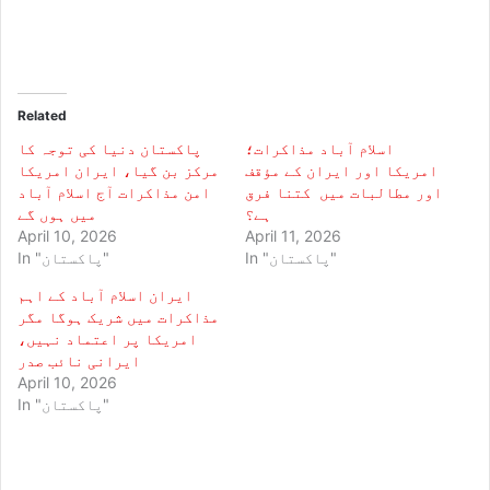
Related
اسلام آباد مذاکرات؛
پاکستان دنیا کی توجہ کا
امریکا اور ایران کے مؤقف
مرکز بن گیا، ایران امریکا
اور مطالبات میں کتنا فرق
امن مذاکرات آج اسلام آباد
ہے؟
میں ہوں گے
April 10, 2026
April 11, 2026
In "پاکستان"
In "پاکستان"
ایران اسلام آباد کے اہم
مذاکرات میں شریک ہوگا مگر
امریکا پر اعتماد نہیں،
ایرانی نائب صدر
April 10, 2026
In "پاکستان"