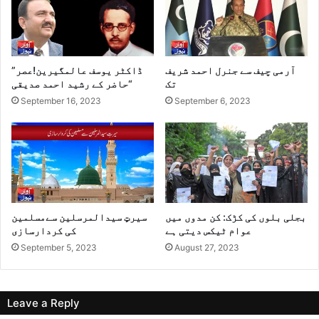
آرمی چیف سے جنرل احمد شریف
”ڈاکٹر یوسف عالمگیرین!عصر
تک
حاضر کے رشید احمد صدیقی“
September 16, 2023
September 6, 2023
بجلی بلوں کی کڑک: کن مدوں میں
سیرتٍ سیدالمرسلین سےمسلمین
عوام ٹیکس دیتی ہے
کی کردارسازی
September 5, 2023
August 27, 2023
Leave a Reply