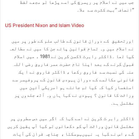
جب میں نے اسلام پر ریسرچ کی اسے پڑھا تو مجھے لفظ
‘‘انصاف ‘‘بہت کثرت سے ملا۔
US President Nixon and Islam Video
اورتحقیق کے دوران قانون کے طالب علم کے طور پر میں
نے اسلام میں وہ تمام قوانین پائے جن کا میں نے مطالعہ
کیا تھا ۔ڈاکٹر رابرٹ ڈکسن کرین نے 1981 ء میں اسلام
قبول کرنے کے بعد اپنا نام حضرت عمر فاروق رضی اللہ
عنہ کی نسبت سے فاروق رکھا ، ڈاکٹر فاروق نے ا یک
قانونی مکالمے کے دوران یہودی قانون کے پروفیسر سے
استفسار کیا کہ کیا تم جانتے ہو امریکی آئین میں
وراثت کا قانون ؟ یہودی نے کہا ہاں وہ آٹھ جلدوں پر
مشتمل ہے۔
ڈاکٹر رابر ٹ کرین نے اسے کہا کہ اگر میں دس سطروں پر
مشتمل قانونِ وراثت آپ کو دکھائوں تو کیا آپ یقین کریں
گے ، اس نے کہا یہ نہیںہوسکتا ، چناچہ قران کی آیات