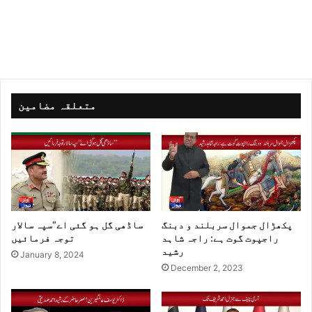
متعلقہ مضامین
پکھڑال جموال سربلند و دبنگ
ساڈھی گل ہو گئی اے“سپہ سالار
راجپوت گوت ہے: راجہ شاہد
توجہ فرمائیں
رشید
January 8, 2024
December 2, 2023