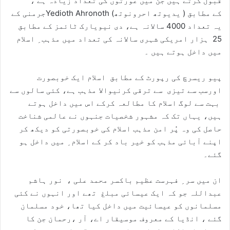
قبول کرتے ہیں جن میں عورتوں کی تعداد زیادہ ہے ،
جرمنی کےYedioth Ahronoth (یدیوتھ احرونوتھ ) کے مطابق
یہ تعداد 4000 سالانہ ہے، دی نیویارک ٹائمز کے مطابق
25 ہزار امریکی شہری سالانہ کی تعداد میں مذہب ِ اسلام
میں داخل ہوتے ہیں ۔
پیو ریسرچ کی رپورٹ کے مطابق اسلام ایک خوبصورت
اورسب سے تیزی سے ترقی کرنیوالا مذہب ہے، کئی سالوں سے
بہت سے لوگ اسلام کا مطالعہ کرکے اس میں داخل ہوتے
ہیں، یہاں تک کہ مشہور شخصیات جنہوں نے عالمی شناخت
حاصل کی وہ پُر امن مذہب اسلام کی خوبصورتی کو دیکھ کر
اپنے آبائی مذہب کو خیر باد کر کے اسلام ِ میں داخل ہو
گئے۔
ان میں سر ِ فہرست عظیم باکسر محمد علی ، نور ہاشم
عبداللہ جو کہ ایک عیسائی مبلغ تھے اور انہوں نے کئی
مسلمانوں کو عیسائیت میں داخل کیا تھا، خود مسلمان
گئے ، انڈیا کے معروف موسیقار اے، آر ،رحمان جن کا