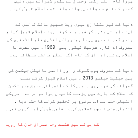
پورا نام اللہ رکھا رحمان ہے ہندو گھرانے میں دلیپ
کمار کے نام سے جانے پہچانے جاتے تھے اسلام قبول کیا۔
دنیا کے غیر متنا زع ہیوی ویٹ چمپین مائک ٹائسن نے
اپنے آبائی مذہب کو خیر باد کرتے ہوئے اسلام قبول کیا ،
ہندو گھرانے میں پیدا ہونیوالی انڈین فلم انڈسٹری کی
معروف اداکارہ شرمیلا ٹیگور بھی 1969 ء میں مشرف با
اسلام ہوئیں اور ان کا نام اکا بیگم عائشہ سلطانہ ہے۔
دنیا کے معروف پوپ گلوکار اور ڈانسر مائیکل جیکسن کی
بہن جینیٹ جیکسن 2013 ء میں اسلام قبول کرکے مسلم
گھرانے کی فرد ہیں ۔امریکا کے آنجہانی سابق صدر نکسن
کااسلام کے بارے میں پڑھنے کاخیال ہوا تو اس نے امریکی
انٹیلی جنس سے اس موضوع پر تحقیق کرنے کا حکم دیا ،
انٹیلی جنس نے جو تحقیق کی وہ خاصی طویل اور گہری تھی۔
کے پی کے میں شکست وجہ عمران خان کا رویہ