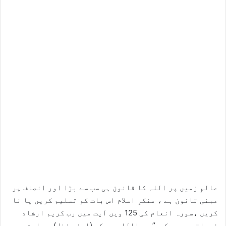
عالمِ زمیں پر اللہ کا قانون ہی سب سے بڑا اور انصاف پر
مبنی قانون ہے ، منکرِ اسلام اس بات کو تسلیم کریں یا نا
کریں ،سورہ انعام کی 125 ویں آیت میں رب کریم ارشاد
فرماتے ہیں، کہ ’’ پس االلہ جس کو (اپنے فضل) ہد ایت