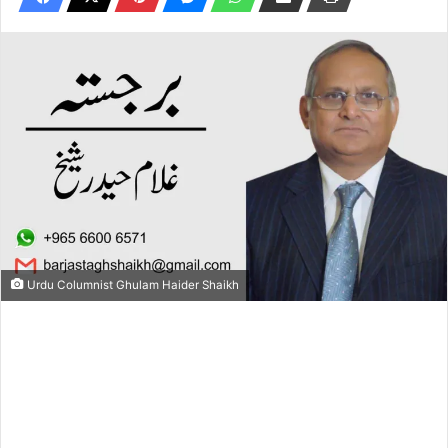
Urdu Columnist Ghulam Haider Shaikh