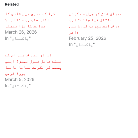
Related
عمران خان کو جیل سے کہاں
کیا کم عمری میں شادی کا
منتقل کیا جائے؟ اہم
نکاح ختم ہو سکتا ہے؟
درخواست سپریم کورٹ میں
عدالت کا بڑا فیصلہ
دائر
March 26, 2026
February 25, 2026
In "پاکستان"
In "پاکستان"
ایران میں خامنہ ای کے
بیٹے قابل قبول نہیں؛ اپنی
پسند کی حکومت بنانا چاہتا
ہوں؛ ٹرمپ
March 5, 2026
In "پاکستان"