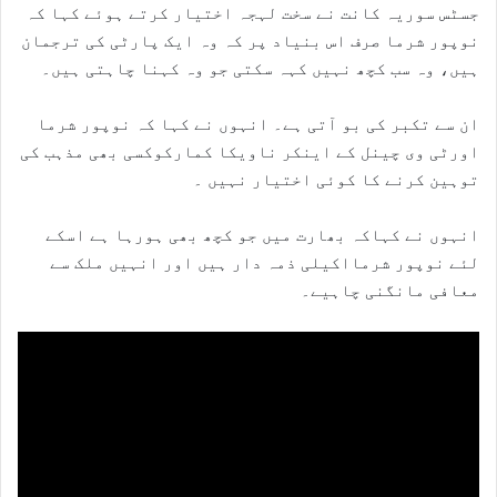
جسٹس سوریہ کانت نے سخت لہجہ اختیار کرتے ہوئے کہا کہ
نوپور شرما صرف اس بنیاد پر کہ وہ ایک پارٹی کی ترجمان
ہیں، وہ سب کچھ نہیں کہہ سکتی جو وہ کہنا چاہتی ہیں۔
ان سے تکبر کی بو آتی ہے۔ انہوں نے کہا کہ نوپور شرما
اورٹی وی چینل کے اینکر ناویکا کمارکوکسی بھی مذہب کی
توہین کرنے کا کوئی اختیار نہیں ۔
انہوں نے کہاکہ بھارت میں جو کچھ بھی ہورہا ہے اسکے
لئے نوپور شرمااکیلی ذمہ دار ہیں اور انہیں ملک سے
معافی مانگنی چاہیے۔