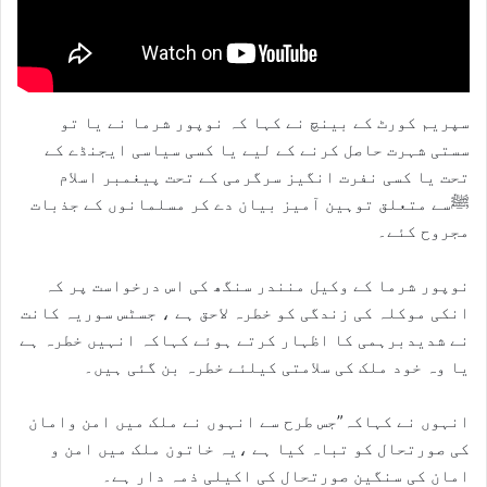
سپریم کورٹ کے بینچ نے کہا کہ نوپور شرما نے یا تو
سستی شہرت حاصل کرنے کے لیے یا کسی سیاسی ایجنڈے کے
تحت یا کسی نفرت انگیز سرگرمی کے تحت پیغمبر اسلام
ﷺسے متعلق توہین آمیز بیان دے کر مسلمانوں کے جذبات
مجروح کئے۔
نوپور شرما کے وکیل منندر سنگھ کی اس درخواست پر کہ
انکی موکلہ کی زندگی کو خطرہ لاحق ہے ، جسٹس سوریہ کانت
نے شدیدبرہمی کا اظہار کرتے ہوئے کہاکہ انہیں خطرہ ہے
یا وہ خود ملک کی سلامتی کیلئے خطرہ بن گئی ہیں۔
انہوں نے کہاکہ”جس طرح سے انہوں نے ملک میں امن وامان
کی صورتحال کو تباہ کیا ہے ،یہ خاتون ملک میں امن و
امان کی سنگین صورتحال کی اکیلی ذمہ دار ہے۔