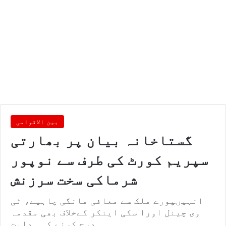
بین الاقوامی
گستاخانہ بیان پر بھارتی
سپریم کورٹ کی طرف سے نوپور
شرماکی سخت سرزنش
انہیںپورے ملک سے معافی مانگی چاہیے، ٹی
وی چینل اورا سکی اینکر کےخلاف بھی مقدمہ
درج کرنے کی ہدایت