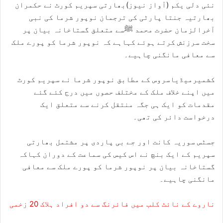
نئی دلی یکم (آواز نیوز)بھارتی سپریم کورٹ نے حکمران
بھارتیہ جنتا پارٹی کی ترجمان نوپور شرما کی نبی
آخرالزمان حضرت محمد ﷺسے متعلق گستاخانہ بیان پر
سخت سرزنش کرتے ہوئے کہاہے کہ نوپور شرما کو پورے ملک
سے معافی مانگنی چاہیے۔
کشمیرمیڈیاسروس کے مطابق نوپور شرما نے سپریم کورٹ
میں اپنے خلاف ملک کے مختلف حصوں میں درج کئے گئے
مقدمات کو ایک ہی جگہ منتقل کرنے سے متعلق ایک
درخواست دائر کی تھی۔
جسٹس سوریہ کانت اور جے بی پاردی پر مشتمل بھارتی
سپریم کے ایک بنچ نے اس کیس کی سماعت کے دوران کہاکہ
گستاخانہ بیان پر نوپور شرما کو پورے ملک سے معافی
مانگنی چاہیے۔
ناروے کے نائٹ کلب میں فائرنگ سے دو افراد ہلاک 20 زخمی