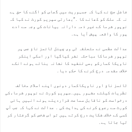
فاضل جج نے کہا کہ جمہوریت میں گھاس کو اگنے کا حق ہے
نہ کہ ملک کو کھانے کا ۔”بھارتی سپریم کورٹ نے کہا کہ
نوپور شرما کے غیر ذمہ دارانہ بیانات کی وجہ سے ادے
پور کا واقعہ پیش آیا ہے۔
عدالت عظمی نے متعلقہ ٹی وی چینل ٹائمز ناﺅ جس پر
نوپور شرماکا مباحثہ نشر کیاگیا اور اسکی اینکر
ناویکا کمارکو بھی تنقید کا نشانہ بناتے ہوئے انکے
خلاف مقدمہ درج کرنے کا حکم دیا۔
ٹائمز ناﺅ اور ناویکاکمار دونوں اپنے اسلام مخالف
نظریات کیلئے مشہور ہیں۔سپریم کورٹ نے نوپور شرماءکی
درخواست کو ناقابل سماعت قراردیتے ہوئے انہیں ہائی
کورٹ سے رجوع کرنے کی ہدایت کی ۔ عدالت نے کہا کہ جب آپ
کسی کے خلاف شکایت درج کرتے ہیں تو اس شخص کو گرفتار کر
لیا جاتا ہے۔